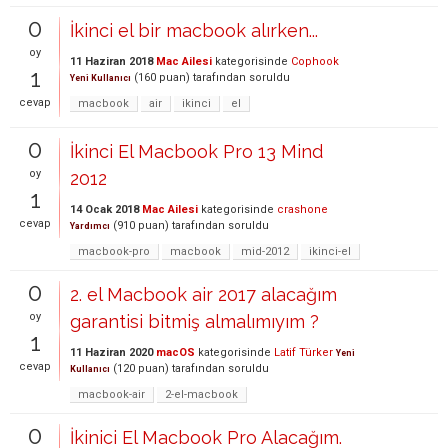
0
İkinci el bir macbook alırken...
oy
11 Haziran 2018
Mac Ailesi
kategorisinde
Cophook
1
(
160
puan)
tarafından
soruldu
Yeni Kullanıcı
cevap
macbook
air
ikinci
el
0
İkinci El Macbook Pro 13 Mind
oy
2012
1
14 Ocak 2018
Mac Ailesi
kategorisinde
crashone
cevap
(
910
puan)
tarafından
soruldu
Yardımcı
macbook-pro
macbook
mid-2012
ikinci-el
0
2. el Macbook air 2017 alacağım
oy
garantisi bitmiş almalımıyım ?
1
11 Haziran 2020
macOS
kategorisinde
Latif Türker
Yeni
cevap
(
120
puan)
tarafından
soruldu
Kullanıcı
macbook-air
2-el-macbook
0
İkinici El Macbook Pro Alacağım.