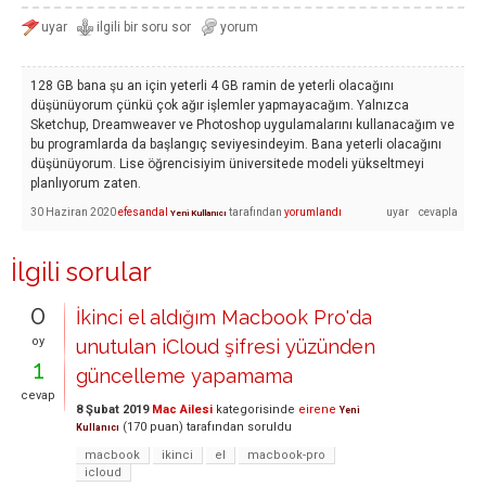
128 GB bana şu an için yeterli 4 GB ramin de yeterli olacağını
düşünüyorum çünkü çok ağır işlemler yapmayacağım. Yalnızca
Sketchup, Dreamweaver ve Photoshop uygulamalarını kullanacağım ve
bu programlarda da başlangıç seviyesindeyim. Bana yeterli olacağını
düşünüyorum. Lise öğrencisiyim üniversitede modeli yükseltmeyi
planlıyorum zaten.
30 Haziran 2020
efesandal
tarafından
yorumlandı
Yeni Kullanıcı
İlgili sorular
0
İkinci el aldığım Macbook Pro'da
oy
unutulan iCloud şifresi yüzünden
1
güncelleme yapamama
cevap
8 Şubat 2019
Mac Ailesi
kategorisinde
eirene
Yeni
(
170
puan)
tarafından
soruldu
Kullanıcı
macbook
ikinci
el
macbook-pro
icloud