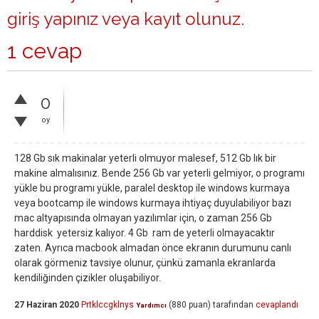
giriş yapınız
veya
kayıt olunuz
.
1 cevap
0
oy
128 Gb sık makinalar yeterli olmuyor malesef, 512 Gb lık bir
makine almalısınız. Bende 256 Gb var yeterli gelmiyor, o programı
yükle bu programı yükle, paralel desktop ile windows kurmaya
veya bootcamp ile windows kurmaya ihtiyaç duyulabiliyor bazı
mac altyapısında olmayan yazılımlar için, o zaman 256 Gb
harddisk yetersiz kalıyor. 4 Gb ram de yeterli olmayacaktır
zaten. Ayrıca macbook almadan önce ekranın durumunu canlı
olarak görmeniz tavsiye olunur, çünkü zamanla ekranlarda
kendiliğinden çizikler oluşabiliyor.
27 Haziran 2020
Prtklccgklnys
(
880
puan)
tarafından
cevaplandı
Yardımcı