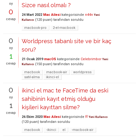
oy
Sizce nasıl olmalı ?
0
24 Mart 2022
Mac Ailesi
kategorisinde
n44n
Yeni
cevap
(
120
puan)
tarafından
soruldu
Kullanıcı
macbook-pro
2-el-macbook
0
Worldpress tabanlı site ve bir kaç
oy
soru?
1
21 Ocak 2019
macOS
kategorisinde
Celebrimbor
Yeni
cevap
(
150
puan)
tarafından
soruldu
Kullanıcı
macbook
macbook-air
worldpress
satıl-alma
ikinci-el
0
ikinci el mac te FaceTime da eski
oy
sahibinin kayıt etmiş olduğu
1
kişileri kayıttan silme?
cevap
26 Ekim 2020
Mac Ailesi
kategorisinde
ff
Yeni Kullanıcı
(
120
puan)
tarafından
soruldu
macbook
-ikinci
el
-macbook-air