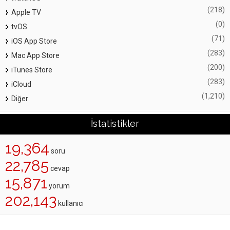
(218)
Apple TV
(0)
tvOS
(71)
iOS App Store
(283)
Mac App Store
(200)
iTunes Store
(283)
iCloud
(1,210)
Diğer
İstatistikler
19,364
soru
22,785
cevap
15,871
yorum
202,143
kullanıcı