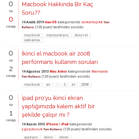
0
Macbook Hakkında Bir Kaç
oy
Soru.??
0
14 Aralık 2019
macOS
kategorisinde
serkantoprkk
Yeni
cevap
(
120
puan)
tarafından
soruldu
Kullanıcı
macbook
macbook-pro
ikinci-el
satıl-alma
0
İkinci el macbook air 2008
oy
performans kullanım soruları
2
14 Ağustos 2013
Mac Ailesi
kategorisinde
Marmarali
cevap
(
120
puan)
tarafından
soruldu
Yeni Kullanıcı
macbook
air
-
2
el
2008
0
ipad pro'yu ikinci ekran
oy
yaptığımızda kalem aktif bir
1
şekilde çalışır mı ?
cevap
14 Kasım 2015
iPhone / iPad
kategorisinde
y.gozukucuk
(
120
puan)
tarafından
soruldu
Yeni Kullanıcı
ipad-pro
ikinci
ekran