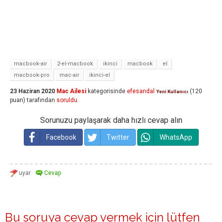
macbook-air
2-el-macbook
ikinci
macbook
el
macbook-pro
mac-air
ikinci-el
23 Haziran 2020
Mac Ailesi
kategorisinde
efesandal
(
120
Yeni Kullanıcı
puan)
tarafından
soruldu
Sorunuzu paylaşarak daha hızlı cevap alın
Facebook
Twitter
WhatsApp
Bu soruya cevap vermek için lütfen