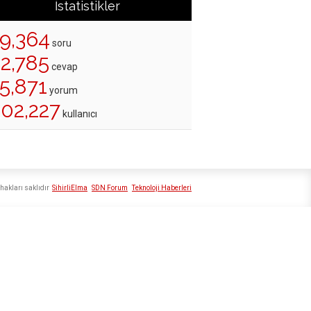
İstatistikler
19,364
soru
22,785
cevap
5,871
yorum
202,227
kullanıcı
hakları saklıdır
SihirliElma
SDN Forum
Teknoloji Haberleri