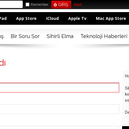
Remember
Kayıt
Pad
App Store
iCloud
Apple Tv
Mac App Store
ış
Bir Soru Sor
Sihirli Elma
Teknoloji Haberleri
dı
Ho
Si
kı
so
De