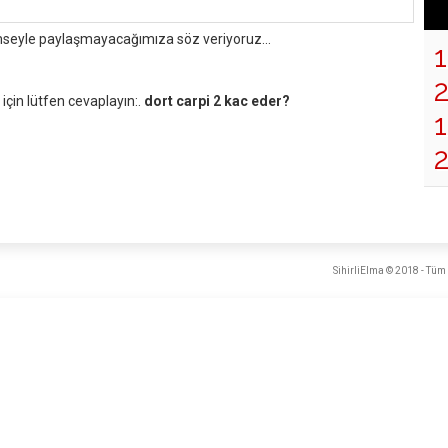
mseyle paylaşmayacağımıza söz veriyoruz...
çin lütfen cevaplayın:.
dort carpi 2 kac eder?
1
SihirliElma © 2018 - Tüm 