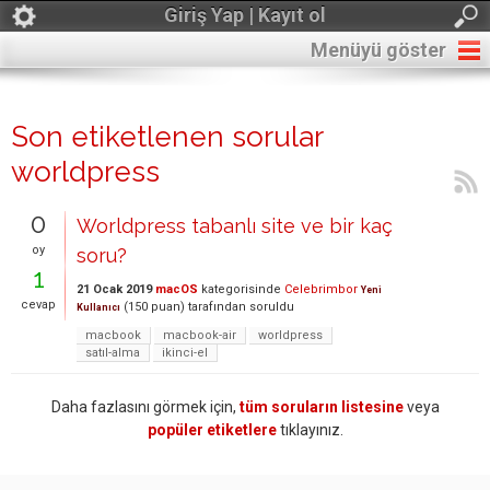
Giriş Yap | Kayıt ol
Menüyü göster
Son etiketlenen sorular
worldpress
0
Worldpress tabanlı site ve bir kaç
oy
soru?
1
21 Ocak 2019
macOS
kategorisinde
Celebrimbor
Yeni
cevap
(
150
puan)
tarafından
soruldu
Kullanıcı
macbook
macbook-air
worldpress
satıl-alma
ikinci-el
Daha fazlasını görmek için,
tüm soruların listesine
veya
popüler etiketlere
tıklayınız.