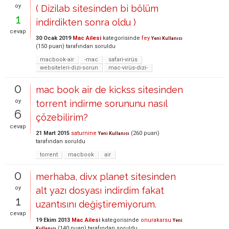
oy
( Dizilab sitesinden bi bölüm
1
indirdikten sonra oldu )
cevap
30 Ocak 2019
Mac Ailesi
kategorisinde
fey
Yeni Kullanıcı
(
150
puan)
tarafından
soruldu
macbook-air
-mac
safari-virüs
websiteleri-dizi-sorun
mac-virüs-dizi-
0
mac book air de kickss sitesinden
oy
torrent indirme sorununu nasıl
6
çözebilirim?
cevap
21 Mart 2015
saturnine
(
260
puan)
Yeni Kullanıcı
tarafından
soruldu
torrent
macbook
air
0
merhaba, divx planet sitesinden
oy
alt yazı dosyası indirdim fakat
1
uzantısını değiştiremiyorum.
cevap
19 Ekim 2013
Mac Ailesi
kategorisinde
onurakarsu
Yeni
(
140
puan)
tarafından
soruldu
Kullanıcı