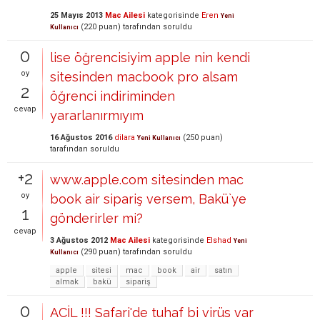
25 Mayıs 2013
Mac Ailesi
kategorisinde
Eren
Yeni
(
220
puan)
tarafından
soruldu
Kullanıcı
0
lise öğrencisiyim apple nin kendi
oy
sitesinden macbook pro alsam
2
öğrenci indiriminden
cevap
yararlanırmıyım
16 Ağustos 2016
dilara
(
250
puan)
Yeni Kullanıcı
tarafından
soruldu
+2
www.apple.com sitesinden mac
oy
book air sipariş versem, Bakü`ye
1
gönderirler mi?
cevap
3 Ağustos 2012
Mac Ailesi
kategorisinde
Elshad
Yeni
(
290
puan)
tarafından
soruldu
Kullanıcı
apple
sitesi
mac
book
air
satın
almak
bakü
sipariş
0
ACİL !!! Safari'de tuhaf bi virüs var