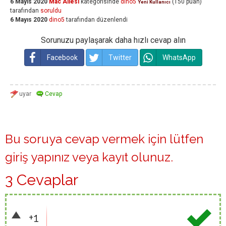
6 Mayıs 2020
Mac Ailesi
kategorisinde
dino5
(
150
puan)
Yeni Kullanıcı
tarafından
soruldu
6 Mayıs 2020
dino5
tarafından
düzenlendi
Sorunuzu paylaşarak daha hızlı cevap alın
Facebook
Twitter
WhatsApp
Bu soruya cevap vermek için lütfen
giriş yapınız
veya
kayıt olunuz
.
3 Cevaplar
+1