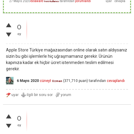
27 Mayıs 2020
exlaware
tarafından
yorumlandı
Yeni Kullanıcı
0
oy
Apple Store Türkiye mağazasından online olarak satın aldıysanız
sizin bu gibi işlemlerle hiç uğraşmamanız gerekir. Ürünün
kapınıza kadar ek hiçbir ücret istenmeden teslim edilmesi
gerekir.
6 Mayıs 2020
cüneyt
(
371,710
puan)
tarafından
cevaplandı
Uzman
0
oy