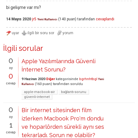
bi gelişme var mı?
14 Mayıs 2020
jr5
(
140
puan)
tarafından
cevaplandı
Yeni Kullanıcı
İlgili sorular
0
Apple Yazılımlarında Güvenli
oy
İnternet Sorunu?
0
9 Haziran 2020
Diğer
kategorisinde
bgrhnhtbgl
Yeni
cevap
(
160
puan)
tarafından
soruldu
Kullanıcı
apple-macbook-air
bağlantı-sorunu
güvenli-internet
0
Bir internet sitesinden film
oy
izlerken Macbook Pro'm dondu
1
ve hoparlörden sürekli aynı ses
cevap
tekrarladı. Sorun ne olabilir?