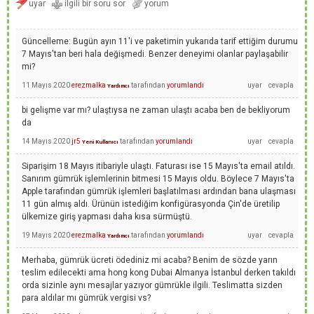
Güncelleme: Bugün ayın 11'i ve paketimin yukarıda tarif ettiğim durumu
7 Mayıs'tan beri hala değişmedi. Benzer deneyimi olanlar paylaşabilir
mi?
11 Mayıs 2020
erezmalka
tarafından
yorumlandı
Yardımcı
bi gelişme var mı? ulaştıysa ne zaman ulaştı acaba ben de bekliyorum
da
14 Mayıs 2020
jr5
tarafından
yorumlandı
Yeni Kullanıcı
Siparişim 18 Mayıs itibariyle ulaştı. Faturası ise 15 Mayıs'ta email atıldı.
Sanırım gümrük işlemlerinin bitmesi 15 Mayıs oldu. Böylece 7 Mayıs'ta
Apple tarafından gümrük işlemleri başlatılması ardından bana ulaşması
11 gün almış aldı. Ürünün istediğim konfigürasyonda Çin'de üretilip
ülkemize giriş yapması daha kısa sürmüştü.
19 Mayıs 2020
erezmalka
tarafından
yorumlandı
Yardımcı
Merhaba, gümrük ücreti ödediniz mi acaba? Benim de sözde yarın
teslim edilecekti ama hong kong Dubai Almanya İstanbul derken takıldı
orda sizinle aynı mesajlar yazıyor gümrükle ilgili. Teslimatta sizden
para aldılar mı gümrük vergisi vs?