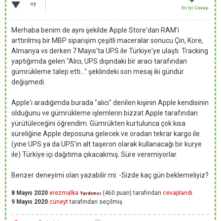
oy
En İyi Cevap
Merhaba benim de aynı şekilde Apple Store'dan RAM'i
arttırılmış bir MBP siparişim çeşitli maceralar sonucu Çin, Kore,
Almanya vs derken 7 Mayıs'ta UPS ile Türkiye'ye ulaştı. Tracking
yaptığımda gelen "Alıcı, UPS dışındaki bir aracı tarafından
gümrükleme talep etti..." şeklindeki son mesaj iki gündür
değişmedi.
Apple'ı aradığımda burada "alıcı" denilen kişinin Apple kendisinin
olduğunu ve gümrükleme işlemlerin bizzat Apple tarafından
yürütüleceğini öğrendim. Gümrükten kurtulunca çok kısa
süreliğine Apple deposuna gelecek ve oradan tekrar kargo ile
(yine UPS ya da UPS'in alt taşeron olarak kullanacağı bir kurye
ile) Türkiye içi dağıtıma çıkacakmış. Süre veremiyorlar.
Benzer deneyimi olan yazabilir mi: -Sizde kaç gün beklemeliyiz?
8 Mayıs 2020
erezmalka
(
460
puan)
tarafından
cevaplandı
Yardımcı
9 Mayıs 2020
cüneyt
tarafından
seçilmiş