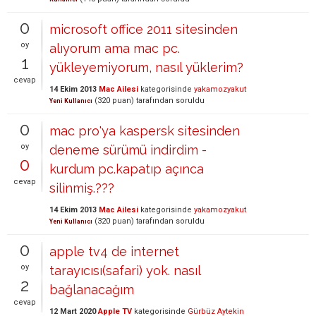
0
microsoft office 2011 sitesinden
oy
alıyorum ama mac pc.
1
yükleyemiyorum, nasıl yüklerim?
cevap
14 Ekim 2013
Mac Ailesi
kategorisinde
yakamozyakut
(
320
puan)
tarafından
soruldu
Yeni Kullanıcı
0
mac pro'ya kaspersk sitesinden
oy
deneme sürümü indirdim -
0
kurdum pc.kapatıp açınca
cevap
silinmiş.???
14 Ekim 2013
Mac Ailesi
kategorisinde
yakamozyakut
(
320
puan)
tarafından
soruldu
Yeni Kullanıcı
0
apple tv4 de internet
oy
tarayıcısı(safari) yok. nasıl
2
bağlanacağım
cevap
12 Mart 2020
Apple TV
kategorisinde
Gürbüz Aytekin