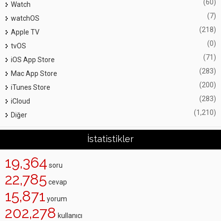
(60)
Watch
(7)
watchOS
(218)
Apple TV
(0)
tvOS
(71)
iOS App Store
(283)
Mac App Store
(200)
iTunes Store
(283)
iCloud
(1,210)
Diğer
İstatistikler
19,364
soru
22,785
cevap
15,871
yorum
202,278
kullanıcı