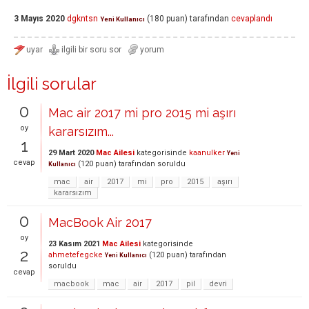
3 Mayıs 2020
dgkntsn
(
180
puan)
tarafından
cevaplandı
Yeni Kullanıcı
İlgili sorular
0
Mac air 2017 mi pro 2015 mi aşırı
oy
kararsızım...
1
29 Mart 2020
Mac Ailesi
kategorisinde
kaanulker
Yeni
cevap
(
120
puan)
tarafından
soruldu
Kullanıcı
mac
air
2017
mi
pro
2015
aşırı
kararsızım
0
MacBook Air 2017
oy
23 Kasım 2021
Mac Ailesi
kategorisinde
2
ahmetefegcke
(
120
puan)
tarafından
Yeni Kullanıcı
soruldu
cevap
macbook
mac
air
2017
pil
devri