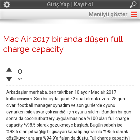
Giriş Yap | Kayıt ol
Menüyü göster
Mac Air 2017 bir anda düşen full
charge capacity
0
oy
Arkadaşlar merhaba, ben takriben 10 aydır Mac air 2017
kullanıcısıyım. Son bir ayda günde 2 saat olmak üzere 25 gün
civarı football manager oynadım ve son günlerde oyunu
oynarken bilgisayar çok ısındığı için oyunu sildim. Bundan bir gün
sonra da coconutbattery uygulamasında %100 olan full charge
capacity %98.5 olarak gözükmeye başladı. Bugün sabah ise
%98.5 olan pil sağlığı bilgisayarı kapatıp açmamla %95.6 olarak
gözüküyor ara ara %94.9'a falan da düştü. Full charge capacity'i