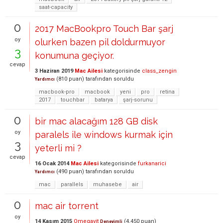
saat-capacity
0
2017 MacBookpro Touch Bar şarj
oy
olurken bazen pil doldurmuyor
3
konumuna geçiyor.
cevap
3 Haziran 2019
Mac Ailesi
kategorisinde
class_zengin
(
810
puan)
tarafından
soruldu
Yardımcı
macbook-pro
macbook
yeni
pro
retina
2017
touchbar
batarya
şarj-sorunu
0
bir mac alacağım 128 GB disk
oy
paralels ile windows kurmak için
3
yeterli mi ?
cevap
16 Ocak 2014
Mac Ailesi
kategorisinde
furkanarici
(
490
puan)
tarafından
soruldu
Yardımcı
mac
parallels
muhasebe
air
0
mac air torrent
oy
14 Kasım 2015
Omegavit
(
4,450
puan)
Deneyimli