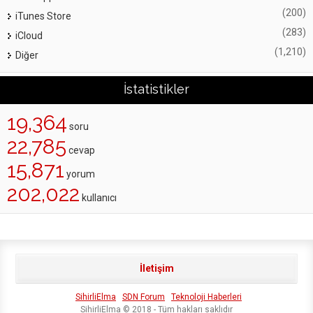
(200)
iTunes Store
(283)
iCloud
(1,210)
Diğer
İstatistikler
19,364
soru
22,785
cevap
15,871
yorum
202,022
kullanıcı
İletişim
SihirliElma
SDN Forum
Teknoloji Haberleri
SihirliElma © 2018 - Tüm hakları saklıdır