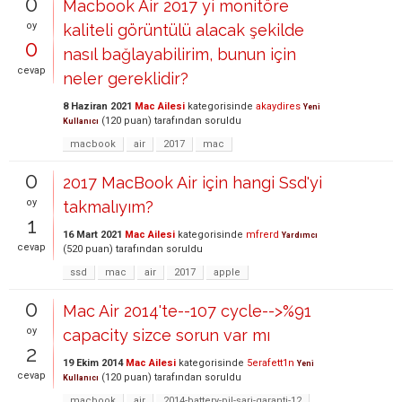
0
Macbook Air 2017 yi monitöre
oy
kaliteli görüntülü alacak şekilde
0
nasıl bağlayabilirim, bunun için
cevap
neler gereklidir?
8 Haziran 2021
Mac Ailesi
kategorisinde
akaydires
Yeni
(
120
puan)
tarafından
soruldu
Kullanıcı
macbook
air
2017
mac
0
2017 MacBook Air için hangi Ssd'yi
oy
takmalıyım?
1
16 Mart 2021
Mac Ailesi
kategorisinde
mfrerd
Yardımcı
cevap
(
520
puan)
tarafından
soruldu
ssd
mac
air
2017
apple
0
Mac Air 2014'te--107 cycle-->%91
oy
capacity sizce sorun var mı
2
19 Ekim 2014
Mac Ailesi
kategorisinde
5erafett1n
Yeni
cevap
(
120
puan)
tarafından
soruldu
Kullanıcı
macbook
air
2014-battery-pil-şarj-garanti-12