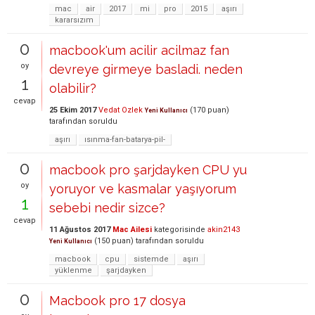
mac
air
2017
mi
pro
2015
aşırı
kararsızım
0
macbook'um acilir acilmaz fan
oy
devreye girmeye basladi. neden
1
olabilir?
cevap
25 Ekim 2017
Vedat Ozlek
(
170
puan)
Yeni Kullanıcı
tarafından
soruldu
aşırı
ısınma-fan-batarya-pil-
0
macbook pro şarjdayken CPU yu
oy
yoruyor ve kasmalar yaşıyorum
1
sebebi nedir sizce?
cevap
11 Ağustos 2017
Mac Ailesi
kategorisinde
akin2143
(
150
puan)
tarafından
soruldu
Yeni Kullanıcı
macbook
cpu
sistemde
aşırı
yüklenme
şarjdayken
0
Macbook pro 17 dosya