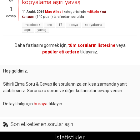
oy
kopyalama aşırı yavaş
1
11 Aralık 2014
Mac Ailesi
kategorisinde
vdtkpln
Yeni
cevap
(
140
puan)
tarafından
soruldu
Kullanıcı
macbook
pro
17
dosya
kopyalama
aşırı
yavaş
Daha fazlasını görmek için,
tüm soruların listesine
veya
popüler etiketlere
tıklayınız.
Hoş geldiniz,
Sihirli Elma Soru & Cevap ile sorularınıza en kısa zamanda yanıt
alabilirsiniz. Sorunuzu sorun ve diğer kullanıcılar cevap versin.
Detaylı bilgi için
buraya
tıklayın.
Son etiketlenen sorular aşırı
İstatistikler