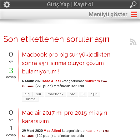
Giriş Yap | Kayıt ol
Menüyü göster
Son etiketlenen sorular aşırı
0
Macbook pro big sur yükledikten
oy
sonra aşrı ısınma oluyor çözüm
3
bulamıyorum.!
cevap
6 Aralık 2020
Mac Ailesi
kategorisinde
volkikam
Yeni
(
270
puan)
tarafından
soruldu
Kullanıcı
big
sur
macbook
pro
i9
aşırı
ısınma
0
Mac air 2017 mi pro 2015 mi aşırı
oy
kararsızım...
1
29 Mart 2020
Mac Ailesi
kategorisinde
kaanulker
Yeni
cevap
(
120
puan)
tarafından
soruldu
Kullanıcı