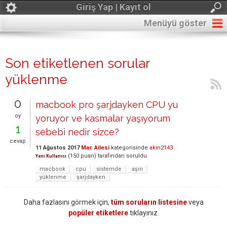
Giriş Yap | Kayıt ol
Menüyü göster
Son etiketlenen sorular
yüklenme
0
macbook pro şarjdayken CPU yu
oy
yoruyor ve kasmalar yaşıyorum
1
sebebi nedir sizce?
cevap
11 Ağustos 2017
Mac Ailesi
kategorisinde
akin2143
(
150
puan)
tarafından
soruldu
Yeni Kullanıcı
macbook
cpu
sistemde
aşırı
yüklenme
şarjdayken
Daha fazlasını görmek için,
tüm soruların listesine
veya
popüler etiketlere
tıklayınız.