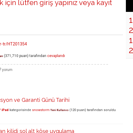
 için lütfen
giriş yapınız
veya
kayıt
1
tr-tr/HT201354
(
371,710
puan)
tarafından
cevaplandı
an
syon ve Garanti Günü Tarihi
/ iPad
kategorisinde
snowstorm
(
120
puan)
tarafından
soruldu
Yeni Kullanıcı
an kilidi sol alt köşe uygulama