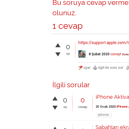
Bu soruya cevap vermek
olunuz
.
1 cevap
https://support.apple.com/
0
oy
8 Şubat 2020
cüneyt
Uzm
İlgili sorular
iPhone Aktiva
0
0
25 Ocak 2020
iPhone 
oy
cevap
iphone
Sabahları ekr