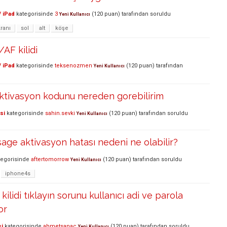
/ iPad
kategorisinde
3
(
120
puan)
tarafından
soruldu
Yeni Kullanıcı
ranı
sol
alt
köşe
AF kilidi
/ iPad
kategorisinde
teksenozmen
(
120
puan)
tarafından
Yeni Kullanıcı
tivasyon kodunu nereden gorebilirim
si
kategorisinde
sahin.sevki
(
120
puan)
tarafından
soruldu
Yeni Kullanıcı
sage aktivasyon hatası nedeni ne olabilir?
egorisinde
aftertomorrow
(
120
puan)
tarafından
soruldu
Yeni Kullanıcı
iphone4s
 kilidi tıklayın sorunu kullanıcı adi ve parola
or
si
kategorisinde
ahmetsanac
(
120
puan)
tarafından
soruldu
Yeni Kullanıcı