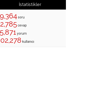
İstatistikler
19,364
soru
22,785
cevap
5,871
yorum
202,278
kullanıcı