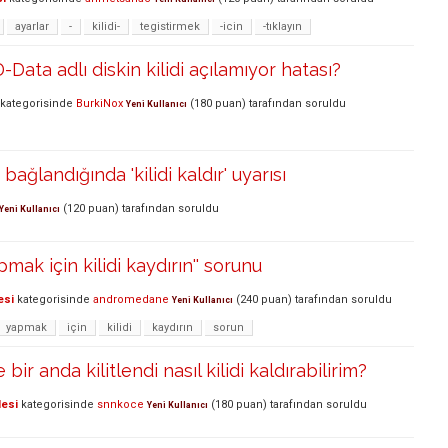
ayarlar
-
kilidi-
tegistirmek
-icin
-tıklayın
Data adlı diskin kilidi açılamıyor hatası?
kategorisinde
BurkiNox
(
180
puan)
tarafından
soruldu
Yeni Kullanıcı
ağlandığında 'kilidi kaldır' uyarısı
(
120
puan)
tarafından
soruldu
Yeni Kullanıcı
pmak için kilidi kaydırın'' sorunu
esi
kategorisinde
andromedane
(
240
puan)
tarafından
soruldu
Yeni Kullanıcı
yapmak
için
kilidi
kaydırın
sorun
bir anda kilitlendi nasıl kilidi kaldırabilirim?
lesi
kategorisinde
snnkoce
(
180
puan)
tarafından
soruldu
Yeni Kullanıcı