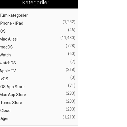
Kategoriler
Tüm kategoriler
(1,232)
iPhone / iPad
(46)
iOS
(11,480)
Mac Ailesi
(728)
macOS
(60)
Watch
(7)
watchOS
(218)
Apple TV
(0)
tvOS
(71)
iOS App Store
(283)
Mac App Store
(200)
iTunes Store
(283)
iCloud
(1,210)
Diğer