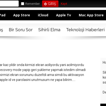
Remember
Kayıt
Pad
App Store
iCloud
Apple Tv
Mac App Store
ış
Bir Soru Sor
Sihirli Elma
Teknoloji Haberleri
Ho
kac yildir onda kirmizi ekran aciliyordu yani acilmiyordu
 recovery mode yapip geri yukleme yapmak istedim olmadi
Si
 kirmizi ekran sorununu duzeltdi ama simdi bu aktivasyon
kı
 apple id ve parolasini unutmusum ne yapa bilirim.....
so
De