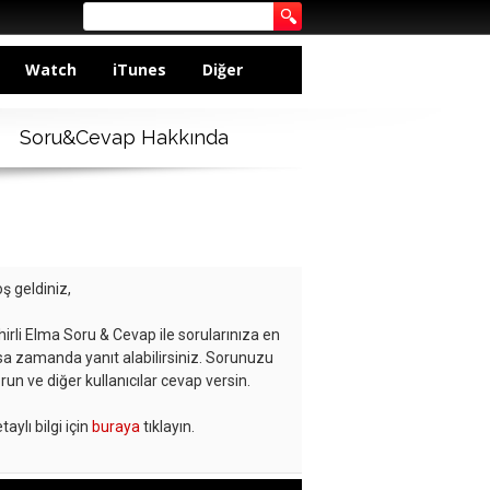
Watch
iTunes
Diğer
Soru&Cevap Hakkında
ş geldiniz,
hirli Elma Soru & Cevap ile sorularınıza en
sa zamanda yanıt alabilirsiniz. Sorunuzu
run ve diğer kullanıcılar cevap versin.
taylı bilgi için
buraya
tıklayın.