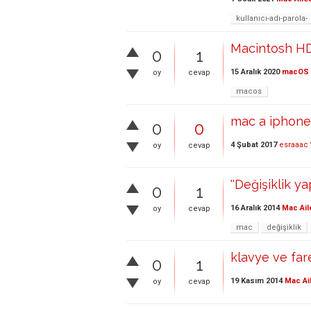
kullanıcı-adı-parola-
Macintosh HD-
0
1
15 Aralık 2020
macOS
oy
cevap
macos
mac a iphone b
0
0
4 Şubat 2017
esraaac
oy
cevap
''Değişiklik ya
0
1
16 Aralık 2014
Mac Ail
oy
cevap
mac
değişiklik
klavye ve fare 
0
1
19 Kasım 2014
Mac Ai
oy
cevap