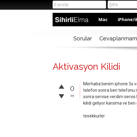
Mac
iPhone/i
Sorular
Cevaplanmam
Aktivasyon Kilidi
Merhaba benim iphone 5s var 
0
telefon sonra ben telefonu
oy
sonra servise verdim servis
kilidi geliyor karsima ve ben
tesekkurler