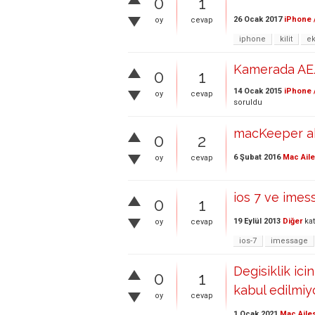
0
1
26 Ocak 2017
iPhone 
oy
cevap
iphone
kilit
ek
Kamerada AE/
0
1
14 Ocak 2015
iPhone 
oy
cevap
soruldu
macKeeper ak
0
2
6 Şubat 2016
Mac Aile
oy
cevap
ios 7 ve imes
0
1
19 Eylül 2013
Diğer
kat
oy
cevap
ios-7
imessage
Degisiklik icin
0
1
kabul edilmiy
oy
cevap
1 Ocak 2021
Mac Aile