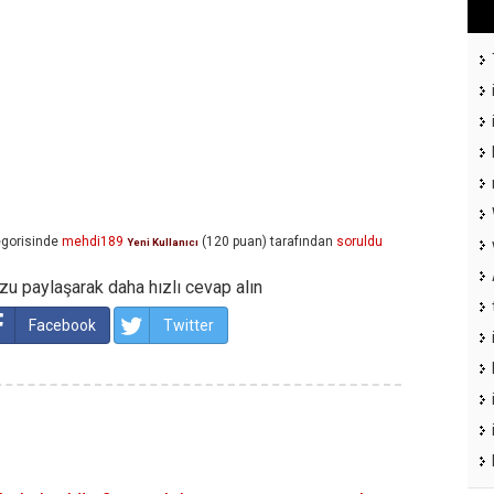
gorisinde
mehdi189
(
120
puan)
tarafından
soruldu
Yeni Kullanıcı
u paylaşarak daha hızlı cevap alın
Facebook
Twitter