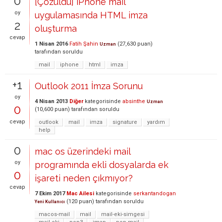
0
[Çözüldü] iPhone mail
oy
uygulamasında HTML imza
2
oluşturma
cevap
1 Nisan 2016
Fatih Şahin
(
27,630
puan)
Uzman
tarafından
soruldu
mail
iphone
html
imza
+1
Outlook 2011 İmza Sorunu
oy
4 Nisan 2013
Diğer
kategorisinde
absinthe
Uzman
0
(
10,600
puan)
tarafından
soruldu
cevap
outlook
mail
imza
signature
yardım
help
0
mac os üzerindeki mail
oy
programında ekli dosyalarda ek
0
işareti neden çıkmıyor?
cevap
7 Ekim 2017
Mac Ailesi
kategorisinde
serkantandogan
(
120
puan)
tarafından
soruldu
Yeni Kullanıcı
macos-mail
mail
mail-eki-simgesi