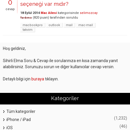
0
seçeneği var mıdır?
cevap
18 Eylül 2014
Mac Ailesi
kategorisinde
selimozcay
(
820
puan)
tarafından
soruldu
Yardımcı
macbookpro
outlook
mail
mac-mail
takvim
Hoş geldiniz,
Sihirli Elma Soru & Cevap ile sorularınıza en kısa zamanda yanıt
alabilirsiniz. Sorunuzu sorun ve diğer kullanıcılar cevap versin.
Detaylı bilgi için
buraya
tıklayın.
Kategoriler
Tüm kategoriler
(1,232)
iPhone / iPad
(46)
iOS