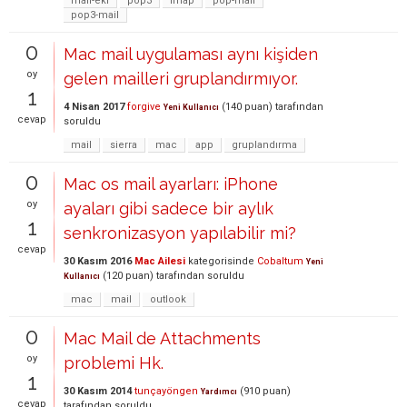
mail-eki
pop3
imap
pop-mail
pop3-mail
0
Mac mail uygulaması aynı kişiden
oy
gelen mailleri gruplandırmıyor.
1
4 Nisan 2017
forgive
(
140
puan)
tarafından
Yeni Kullanıcı
cevap
soruldu
mail
sierra
mac
app
gruplandırma
0
Mac os mail ayarları: iPhone
oy
ayaları gibi sadece bir aylık
1
senkronizasyon yapılabilir mi?
cevap
30 Kasım 2016
Mac Ailesi
kategorisinde
Cobaltum
Yeni
(
120
puan)
tarafından
soruldu
Kullanıcı
mac
mail
outlook
0
Mac Mail de Attachments
oy
problemi Hk.
1
30 Kasım 2014
tunçayöngen
(
910
puan)
Yardımcı
cevap
tarafından
soruldu