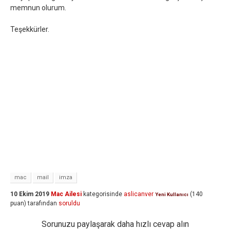
memnun olurum.
Teşekkürler.
mac
mail
imza
10 Ekim 2019
Mac Ailesi
kategorisinde
aslicanver
(
140
Yeni Kullanıcı
puan)
tarafından
soruldu
Sorunuzu paylaşarak daha hızlı cevap alın