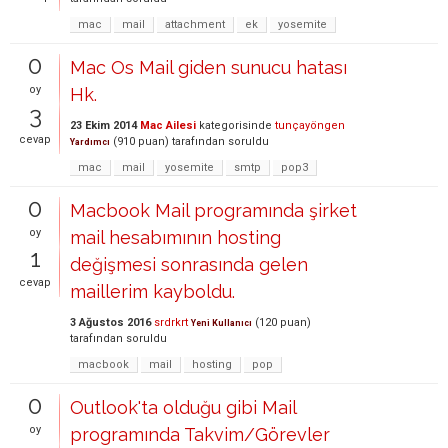
mac
mail
attachment
ek
yosemite
0
Mac Os Mail giden sunucu hatası
oy
Hk.
3
23 Ekim 2014
Mac Ailesi
kategorisinde
tunçayöngen
cevap
(
910
puan)
tarafından
soruldu
Yardımcı
mac
mail
yosemite
smtp
pop3
0
Macbook Mail programında şirket
oy
mail hesabımının hosting
1
değişmesi sonrasında gelen
cevap
maillerim kayboldu.
3 Ağustos 2016
srdrkrt
(
120
puan)
Yeni Kullanıcı
tarafından
soruldu
macbook
mail
hosting
pop
0
Outlook'ta olduğu gibi Mail
oy
programında Takvim/Görevler