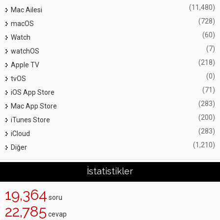
(11,480)
Mac Ailesi
(728)
macOS
(60)
Watch
(7)
watchOS
(218)
Apple TV
(0)
tvOS
(71)
iOS App Store
(283)
Mac App Store
(200)
iTunes Store
(283)
iCloud
(1,210)
Diğer
İstatistikler
19,364
soru
22,785
cevap