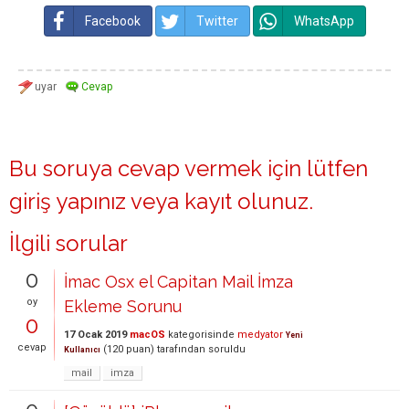
Facebook
Twitter
WhatsApp
Bu soruya cevap vermek için lütfen
giriş yapınız
veya
kayıt olunuz
.
İlgili sorular
0
İmac Osx el Capitan Mail İmza
oy
Ekleme Sorunu
0
17 Ocak 2019
macOS
kategorisinde
medyator
Yeni
cevap
(
120
puan)
tarafından
soruldu
Kullanıcı
mail
imza