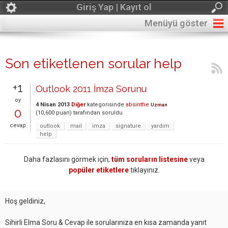
Giriş Yap | Kayıt ol
Menüyü göster
Son etiketlenen sorular help
+1
Outlook 2011 İmza Sorunu
oy
4 Nisan 2013
Diğer
kategorisinde
absinthe
Uzman
0
(
10,600
puan)
tarafından
soruldu
cevap
outlook
mail
imza
signature
yardım
help
Daha fazlasını görmek için,
tüm soruların listesine
veya
popüler etiketlere
tıklayınız.
Hoş geldiniz,
Sihirli Elma Soru & Cevap ile sorularınıza en kısa zamanda yanıt