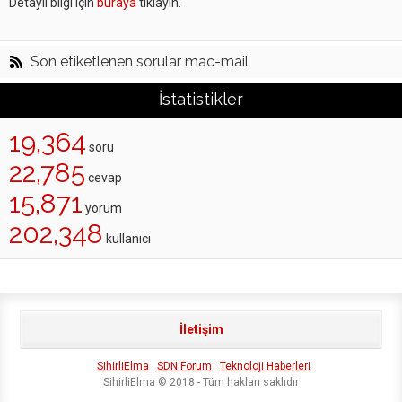
Detaylı bilgi için
buraya
tıklayın.
Son etiketlenen sorular mac-mail
İstatistikler
19,364
soru
22,785
cevap
15,871
yorum
202,348
kullanıcı
İletişim
SihirliElma
SDN Forum
Teknoloji Haberleri
SihirliElma © 2018 - Tüm hakları saklıdır