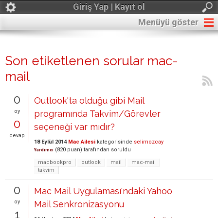
Giriş Yap | Kayıt ol
Menüyü göster
Son etiketlenen sorular mac-
mail
0
Outlook'ta olduğu gibi Mail
oy
programında Takvim/Görevler
0
seçeneği var mıdır?
cevap
18 Eylül 2014
Mac Ailesi
kategorisinde
selimozcay
(
820
puan)
tarafından
soruldu
Yardımcı
macbookpro
outlook
mail
mac-mail
takvim
0
Mac Mail Uygulaması'ndaki Yahoo
oy
Mail Senkronizasyonu
1