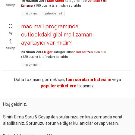
16 Haziran 2014
Mac Ailesi
kategorisinde
yonatan
Yeni
cevap
(
180
puan)
tarafından
soruldu
Kullanıcı
mac-mail
yahoo-mail
0
mac mail programında
oy
outlookdaki gibi mail zaman
1
ayarlayıcı var mıdır?
cevap
24 Nisan 2014
Diğer
kategorisinde
korkor
Yeni Kullanıcı
(
120
puan)
tarafından
soruldu
mac-mail
Daha fazlasını görmek için,
tüm soruların listesine
veya
popüler etiketlere
tıklayınız.
Hoş geldiniz,
Sihirli Elma Soru & Cevap ile sorularınıza en kısa zamanda yanıt
alabilirsiniz. Sorunuzu sorun ve diğer kullanıcılar cevap versin.