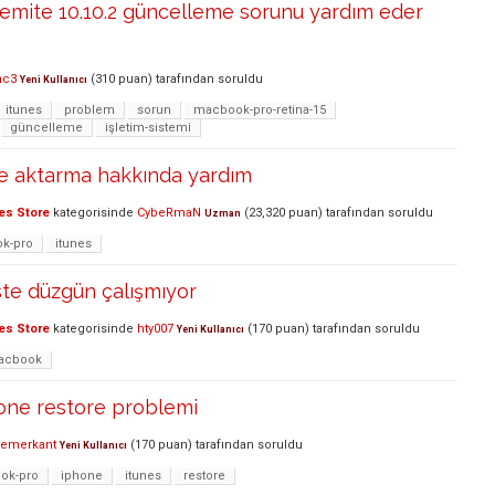
emite 10.10.2 güncelleme sorunu yardım eder
nc3
(
310
puan)
tarafından
soruldu
Yeni Kullanıcı
itunes
problem
sorun
macbook-pro-retina-15
güncelleme
işletim-sistemi
'e aktarma hakkında yardım
es Store
kategorisinde
CybeRmaN
(
23,320
puan)
tarafından
soruldu
Uzman
k-pro
itunes
liste düzgün çalışmıyor
es Store
kategorisinde
hty007
(
170
puan)
tarafından
soruldu
Yeni Kullanıcı
acbook
hone restore problemi
emerkant
(
170
puan)
tarafından
soruldu
Yeni Kullanıcı
ok-pro
iphone
itunes
restore