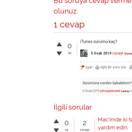
Bu soruya cevap vermek
olunuz
.
1 cevap
iTunes sürümü kaç?
0
oy
5 Ocak 2019
cüneyt
Uzm
Sürümüne nerden bakabilirim? 
6 Ocak 2019
johnappleseed
Yardımcı
İlgili sorular
Mac'imde ki t
0
2
yardım edin.
oy
cevap