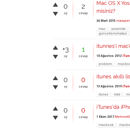
Mac OS X Yos
0
2
misiniz?
oy
cevap
26 Mart 2015
maxspe
mac
yosemite
güncellemehatasi
itunnes'i mac
+3
1
10 Ağustos 2012
iTun
oy
cevap
problem
macboo
itunes akıllı 
0
0
13 Ağustos 2019
iTun
oy
cevap
itunes
liste
m
iTunes'da iP
0
0
1 Ekim 2017
MehmetS
oy
cevap
macbook
macbo