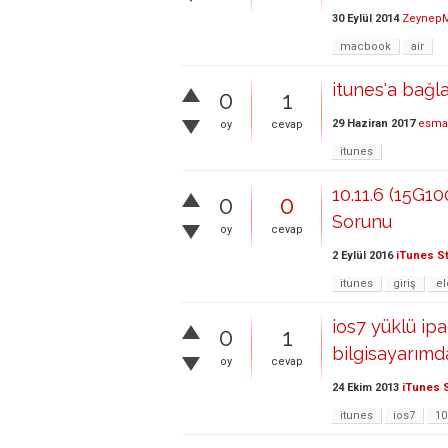
30 Eylül 2014
Zeynep
macbook
air
itunes'a bağl
0
1
29 Haziran 2017
esma
oy
cevap
itunes
10.11.6 (15G1
0
0
Sorunu
oy
cevap
2 Eylül 2016
iTunes S
itunes
giriş
el
ios7 yüklü ipa
0
1
bilgisayarımda
oy
cevap
24 Ekim 2013
iTunes 
itunes
ios7
10