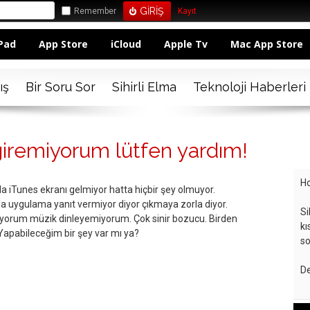
Remember
Kayıt
Pad
App Store
iCloud
Apple Tv
Mac App Store
ış
Bir Soru Sor
Sihirli Elma
Teknoloji Haberleri
iremiyorum lütfen yardım!
Ho
a iTunes ekranı gelmiyor hatta hiçbir şey olmuyor.
a uygulama yanıt vermiyor diyor çıkmaya zorla diyor.
Si
iyorum müzik dinleyemiyorum. Çok sinir bozucu. Birden
kı
Yapabileceğim bir şey var mı ya?
so
De