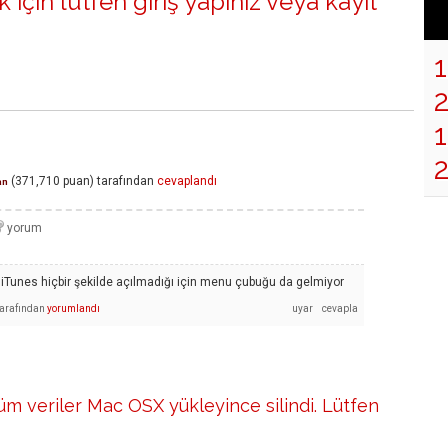
 için lütfen
giriş yapınız
veya
kayıt
1
(
371,710
puan)
tarafından
cevaplandı
an
iTunes hiçbir şekilde açılmadığı için menu çubuğu da gelmiyor
tarafından
yorumlandı
üm veriler Mac OSX yükleyince silindi. Lütfen