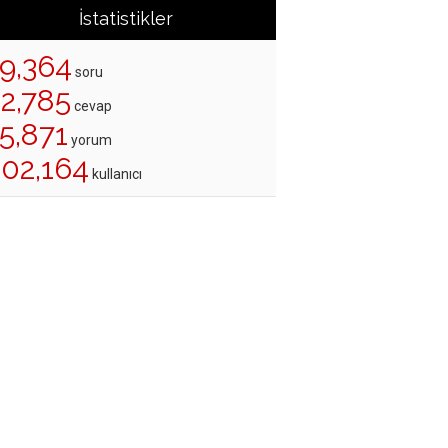
İstatistikler
19,364
soru
22,785
cevap
5,871
yorum
202,164
kullanıcı