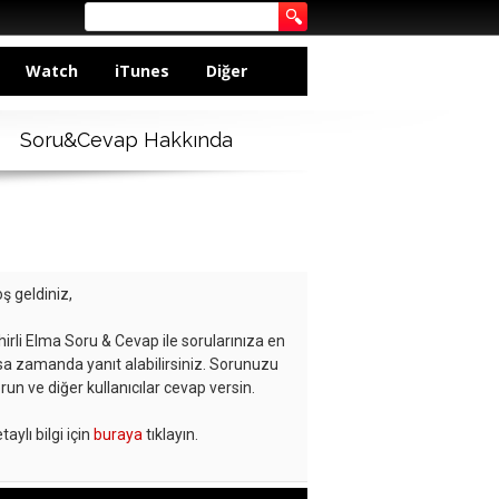
Watch
iTunes
Diğer
Soru&Cevap Hakkında
ş geldiniz,
hirli Elma Soru & Cevap ile sorularınıza en
sa zamanda yanıt alabilirsiniz. Sorunuzu
run ve diğer kullanıcılar cevap versin.
taylı bilgi için
buraya
tıklayın.