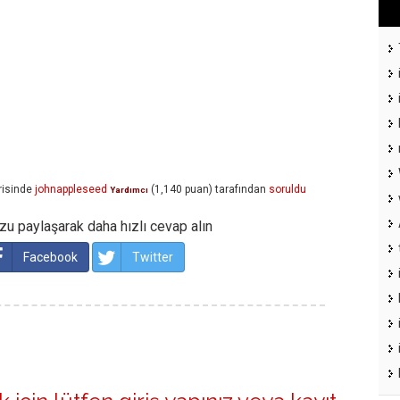
isinde
johnappleseed
(
1,140
puan)
tarafından
soruldu
Yardımcı
u paylaşarak daha hızlı cevap alın
Facebook
Twitter