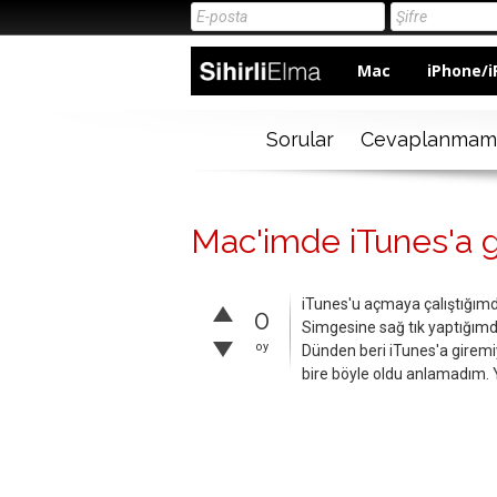
Mac
iPhone/i
Sorular
Cevaplanmam
Mac'imde iTunes'a g
iTunes'u açmaya çalıştığımd
0
Simgesine sağ tık yaptığımd
oy
Dünden beri iTunes'a girem
bire böyle oldu anlamadım. 