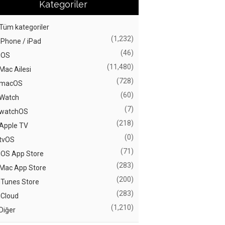
Kategoriler
Tüm kategoriler
(1,232)
iPhone / iPad
(46)
iOS
(11,480)
Mac Ailesi
(728)
macOS
(60)
Watch
(7)
watchOS
(218)
Apple TV
(0)
tvOS
(71)
iOS App Store
(283)
Mac App Store
(200)
iTunes Store
(283)
iCloud
(1,210)
Diğer