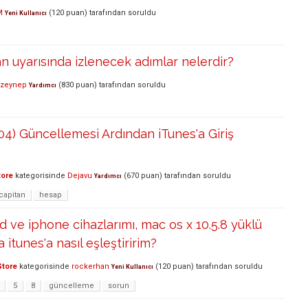
M
(
120
puan)
tarafından
soruldu
Yeni Kullanıcı
an uyarısında izlenecek adımlar nelerdir?
zeynep
(
830
puan)
tarafından
soruldu
Yardımcı
004) Güncellemesi Ardından iTunes'a Giriş
tore
kategorisinde
Dejavu
(
670
puan)
tarafından
soruldu
Yardımcı
capitan
hesap
d ve iphone cihazlarımı, mac os x 10.5.8 yüklü
 itunes'a nasıl eşleştiririm?
Store
kategorisinde
rockerhan
(
120
puan)
tarafından
soruldu
Yeni Kullanıcı
5
8
güncelleme
sorun