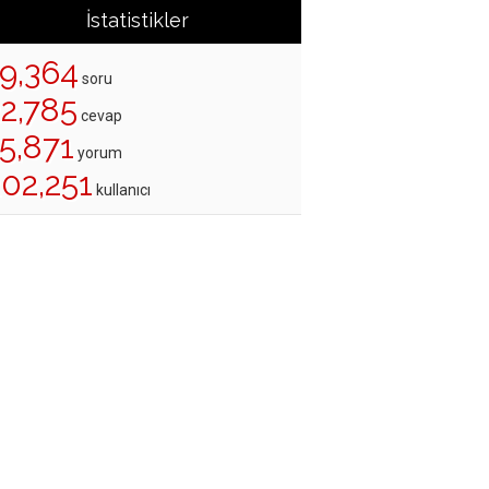
İstatistikler
19,364
soru
22,785
cevap
5,871
yorum
202,251
kullanıcı