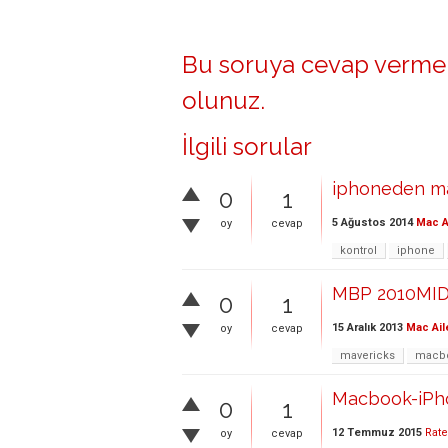
Bu soruya cevap vermek
olunuz
.
İlgili sorular
iphoneden m
0
1
5 Ağustos 2014
Mac A
oy
cevap
kontrol
iphone
MBP 2010MID M
0
1
15 Aralık 2013
Mac Ail
oy
cevap
mavericks
macbo
Macbook-iPh
0
1
12 Temmuz 2015
Rat
oy
cevap