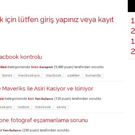
 için lütfen
giriş yapınız
veya
kayıt
1
acbook kontrolu
ilesi
kategorisinde
lewo
(
9,480
puan)
tarafından
soruldu
Deneyimli
itunes
macbook-pro
macbook
uzaktan
kumanda
averiks ile Asiri Kasiyor ve Isiniyor
esi
kategorisinde
knn
(
120
puan)
tarafından
soruldu
Yeni Kullanıcı
ok-pro
restore
macbook
servis
one fotoğraf eşzamanlama sorunu
ed
(
230
puan)
tarafından
soruldu
Yeni Kullanıcı