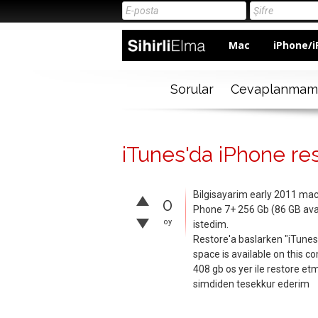
Mac
iPhone/i
Sorular
Cevaplanmam
iTunes'da iPhone re
Bilgisayarim early 2011 mac
0
Phone 7+ 256 Gb (86 GB ava
oy
istedim.
Restore'a baslarken "iTunes
space is available on this c
408 gb os yer ile restore etm
simdiden tesekkur ederim