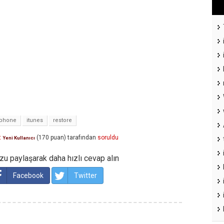
iphone
itunes
restore
t
(
170
puan)
tarafından
soruldu
Yeni Kullanıcı
u paylaşarak daha hızlı cevap alın
Facebook
Twitter