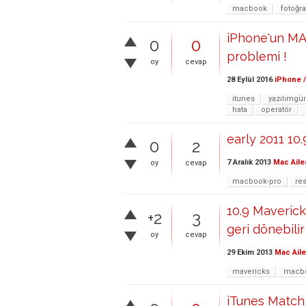
macbook
fotoğra
iPhone'un MA
0
0
problemi !
oy
cevap
28 Eylül 2016
iPhone /
itunes
yazılımgü
hata
operatör
early 2011 10.
0
2
7 Aralık 2013
Mac Aile
oy
cevap
macbook-pro
re
10.9 Maverick
+2
3
geri dönebilir
oy
cevap
29 Ekim 2013
Mac Aile
mavericks
macbo
iTunes Match 