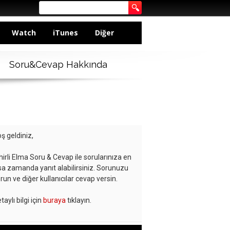
Watch
iTunes
Diğer
Soru&Cevap Hakkında
ş geldiniz,
hirli Elma Soru & Cevap ile sorularınıza en
sa zamanda yanıt alabilirsiniz. Sorunuzu
run ve diğer kullanıcılar cevap versin.
taylı bilgi için
buraya
tıklayın.