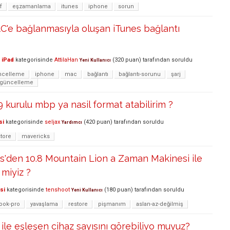
f
eşzamanlama
itunes
iphone
sorun
C'e bağlanmasıyla oluşan iTunes bağlantı
 iPad
kategorisinde
AttilaHan
(
320
puan)
tarafından
soruldu
Yeni Kullanıcı
ncelleme
iphone
mac
bağlantı
bağlantı-sorunu
şarj
güncelleme
9 kurulu mbp ya nasil format atabilirim ?
si
kategorisinde
seljax
(
420
puan)
tarafından
soruldu
Yardımcı
store
mavericks
s'den 10.8 Mountain Lion a Zaman Makinesi ile
 miyiz ?
si
kategorisinde
tenshoot
(
180
puan)
tarafından
soruldu
Yeni Kullanıcı
ok-pro
yavaşlama
restore
pişmanım
aslan-az-değilmiş
ile eşleşen cihaz sayısını görebiliyo muyuz?