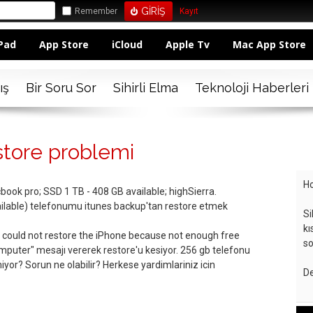
Remember
Kayıt
Pad
App Store
iCloud
Apple Tv
Mac App Store
ış
Bir Soru Sor
Sihirli Elma
Teknoloji Haberleri
store problemi
Ho
book pro; SSD 1 TB - 408 GB available; highSierra.
ilable) telefonumu itunes backup'tan restore etmek
Si
kı
 could not restore the iPhone because not enough free
so
omputer" mesajı vererek restore'u kesiyor. 256 gb telefonu
iyor? Sorun ne olabilir? Herkese yardimlariniz icin
De