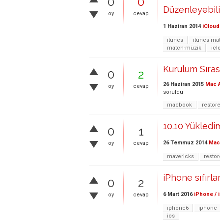
0
0
Düzenleyebili
oy
cevap
1 Haziran 2014
iCloud
itunes
itunes-ma
match-müzik
icl
Kurulum Sıra
0
2
26 Haziran 2015
Mac A
oy
cevap
soruldu
macbook
restor
10.10 Yükledim
0
1
26 Temmuz 2014
Mac 
oy
cevap
mavericks
restor
iPhone sıfırl
0
2
6 Mart 2016
iPhone / 
oy
cevap
iphone6
iphone
ios