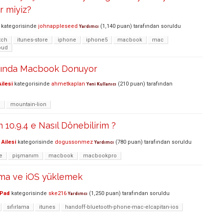
r miyiz?
kategorisinde
johnappleseed
(
1,140
puan)
tarafından
soruldu
Yardımcı
tch
itunes-store
iphone
iphone5
macbook
mac
oud
sında Macbook Donuyor
ilesi
kategorisinde
ahmetkaplan
(
210
puan)
tarafından
Yeni Kullanıcı
e
mountain-lion
 10.9.4 e Nasıl Dönebilirim ?
Ailesi
kategorisinde
dogussonmez
(
780
puan)
tarafından
soruldu
Yardımcı
e
pişmanım
macbook
macbookpro
ama ve iOS yüklemek
iPad
kategorisinde
ske216
(
1,250
puan)
tarafından
soruldu
Yardımcı
sıfırlama
itunes
handoff-bluetooth-phone-mac-elcapitan-ios