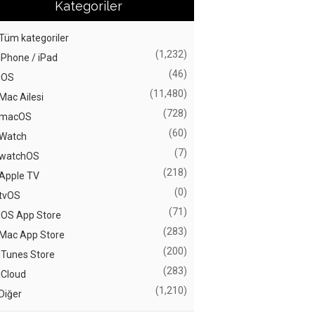
Kategoriler
Tüm kategoriler
(1,232)
iPhone / iPad
(46)
iOS
(11,480)
Mac Ailesi
(728)
macOS
(60)
Watch
(7)
watchOS
(218)
Apple TV
(0)
tvOS
(71)
iOS App Store
(283)
Mac App Store
(200)
iTunes Store
(283)
iCloud
(1,210)
Diğer