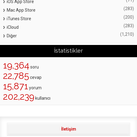
iOS App Store
(283)
Mac App Store
(200)
iTunes Store
(283)
iCloud
(1,210)
Diğer
İstatistikler
19,364
soru
22,785
cevap
15,871
yorum
202,239
kullanıcı
İletişim