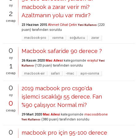
oy
macbook a zarar verir mi?
2
Azaltmanın yolu var mıdır?
cevap
23 Haziran 2015
Ahmet Cihat Çetin
(
220
Yeni Kullanıcı
puan)
tarafından
soruldu
macbook-pro
ısınma
soğutucu
zarar
0
Macbook safaride 90 derece ?
oy
26 Kasım 2020
Mac Ailesi
kategorisinde
eraylul
Yeni
1
(
120
puan)
tarafından
soruldu
Kullanıcı
cevap
macbook-air
safari
-mac
aşırı-ısınma
0
2019 macbook pro csgo'da
oy
işlemci sıcaklığı 55 derece. Fan
0
%90 çalışıyor. Normal mi?
cevap
29 Mart 2020
Mac Ailesi
kategorisinde
macosdrbone
(
380
puan)
tarafından
soruldu
Yeni Kullanıcı
0
macbook pro için 95-100 derece