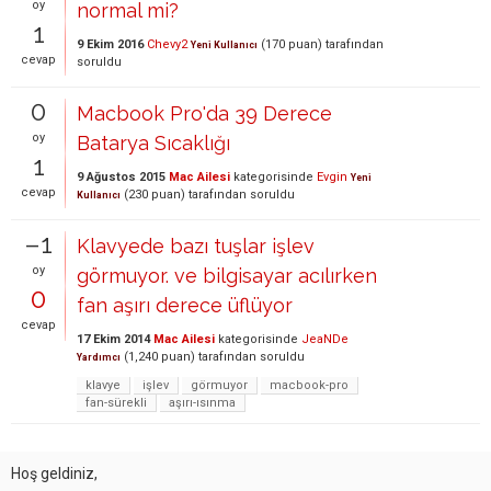
oy
normal mi?
1
9 Ekim 2016
Chevy2
(
170
puan)
tarafından
Yeni Kullanıcı
cevap
soruldu
0
Macbook Pro'da 39 Derece
oy
Batarya Sıcaklığı
1
9 Ağustos 2015
Mac Ailesi
kategorisinde
Evgin
Yeni
cevap
(
230
puan)
tarafından
soruldu
Kullanıcı
–1
Klavyede bazı tuşlar işlev
oy
görmuyor. ve bilgisayar acılırken
0
fan aşırı derece üflüyor
cevap
17 Ekim 2014
Mac Ailesi
kategorisinde
JeaNDe
(
1,240
puan)
tarafından
soruldu
Yardımcı
klavye
işlev
görmuyor
macbook-pro
fan-sürekli
aşırı-ısınma
Hoş geldiniz,