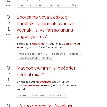
cevap
imac
ssd
hdd
ısı
sensörü
fan
0
Bootcamp veya Desktop
oy
Parallels kullanmak oyundan
1
kaynaklı ısı ve fan sorununu
cevap
engelliyor mu?
3 Mart 2018
Mac Ailesi
kategorisinde
sonkanv
Yeni
(
120
puan)
tarafından
soruldu
Kullanıcı
macbook-pro-retina-13
bootcamp
parallels
macbook-oyun
ısınma
0
Macbook Air'ımın ısı değerleri
oy
normal midir?
1
27 Haziran 2017
Mac Ailesi
kategorisinde
cevap
mertcanorhan
(
200
puan)
tarafından
Yeni Kullanıcı
soruldu
ısınma
macbook
macbook-air
0
98-100 derecelik yüksek ısı