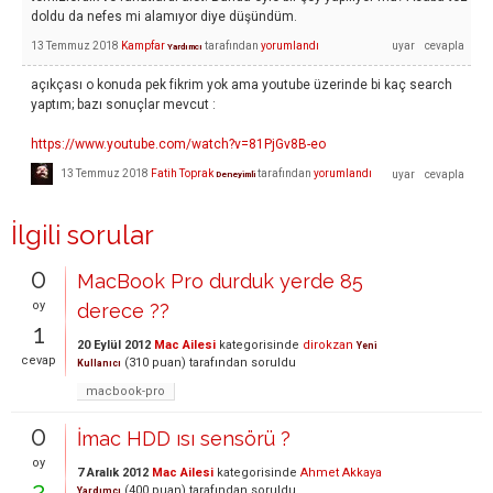
doldu da nefes mi alamıyor diye düşündüm.
13 Temmuz 2018
Kampfar
tarafından
yorumlandı
Yardımcı
açıkçası o konuda pek fikrim yok ama youtube üzerinde bi kaç search
yaptım; bazı sonuçlar mevcut :
https://www.youtube.com/watch?v=81PjGv8B-eo
13 Temmuz 2018
Fatih Toprak
tarafından
yorumlandı
Deneyimli
İlgili sorular
0
MacBook Pro durduk yerde 85
oy
derece ??
1
20 Eylül 2012
Mac Ailesi
kategorisinde
dirokzan
Yeni
cevap
(
310
puan)
tarafından
soruldu
Kullanıcı
macbook-pro
0
İmac HDD ısı sensörü ?
oy
7 Aralık 2012
Mac Ailesi
kategorisinde
Ahmet Akkaya
2
(
400
puan)
tarafından
soruldu
Yardımcı