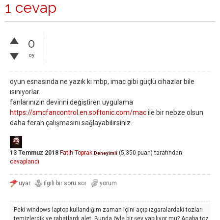
1 cevap
0
oy
oyun esnasında ne yazık ki mbp, imac gibi güçlü cihazlar bile
ısınıyorlar.
fanlarınızın devirini değiştiren uygulama
https://smcfancontrol.en.softonic.com/mac
ile bir nebze olsun
daha ferah çalışmasını sağlayabilirsiniz.
13 Temmuz 2018
Fatih Toprak
(
5,350
puan)
tarafından
Deneyimli
cevaplandı
Peki windows laptop kullandığım zaman içini açıp ızgaralardaki tozları
temizlerdik ve rahatlardı alet. Bunda öyle bir şey yapılıyor mu? Acaba toz