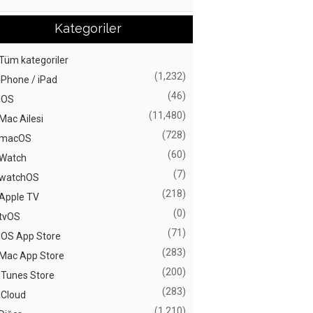
Kategoriler
Tüm kategoriler
(1,232)
iPhone / iPad
(46)
iOS
(11,480)
Mac Ailesi
(728)
macOS
(60)
Watch
(7)
watchOS
(218)
Apple TV
(0)
tvOS
(71)
iOS App Store
(283)
Mac App Store
(200)
iTunes Store
(283)
iCloud
(1,210)