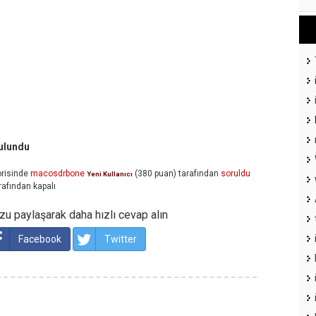
ulundu
risinde
macosdrbone
(
380
puan)
tarafından
soruldu
Yeni Kullanıcı
rafından
kapalı
u paylaşarak daha hızlı cevap alın
Facebook
Twitter