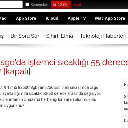
Remember
Kayıt
Pad
App Store
iCloud
Apple Tv
Mac App Store
ış
Bir Soru Sor
Sihirli Elma
Teknoloji Haberleri
go'da işlemci sıcaklığı 55 derec
?
[kapalı]
Ho
019 13" i5 8250U 8gb ram 256 ssd olan cihazımda csgo
90 ayarladığımda sıcaklık 50-60 derece arasında değişiyor.
Si
 kullanmamın cihazıma herhangi bir zararı olur mu? Bu
kı
için uygun mu?
so
De