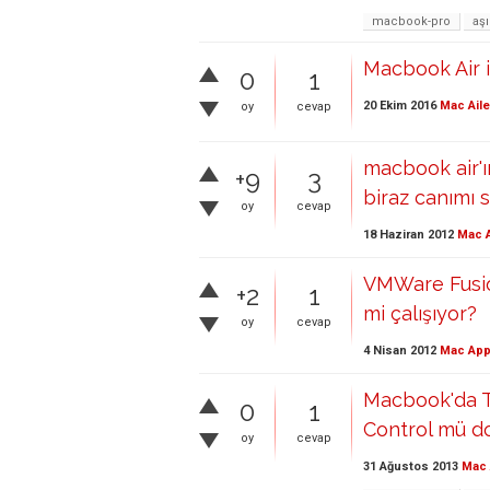
macbook-pro
aşı
Macbook Air i
0
1
20 Ekim 2016
Mac Aile
oy
cevap
macbook air'ım
+9
3
biraz canımı 
oy
cevap
18 Haziran 2012
Mac A
VMWare Fusio
+2
1
mi çalışıyor?
oy
cevap
4 Nisan 2012
Mac App
Macbook'da 
0
1
Control mü do
oy
cevap
31 Ağustos 2013
Mac 