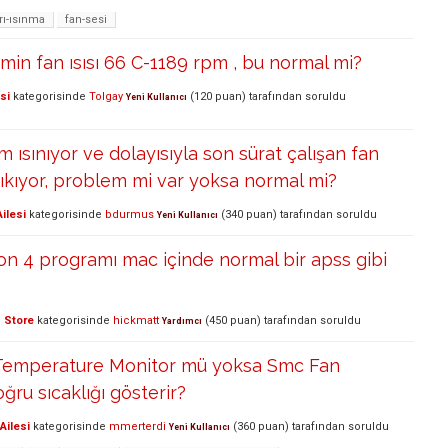
rı-ısınma
fan-sesi
min fan ısısı 66 C-1189 rpm , bu normal mi?
si
kategorisinde
Tolgay
(
120
puan)
tarafından
soruldu
Yeni Kullanıcı
 ısınıyor ve dolayısıyla son sürat çalışan fan
sıkıyor, problem mi var yoksa normal mi?
ilesi
kategorisinde
bdurmus
(
340
puan)
tarafından
soruldu
Yeni Kullanıcı
n 4 programı mac içinde normal bir apss gibi
 Store
kategorisinde
hickmatt
(
450
puan)
tarafından
soruldu
Yardımcı
Temperature Monitor mü yoksa Smc Fan
ğru sıcaklığı gösterir?
Ailesi
kategorisinde
mmerterdi
(
360
puan)
tarafından
soruldu
Yeni Kullanıcı