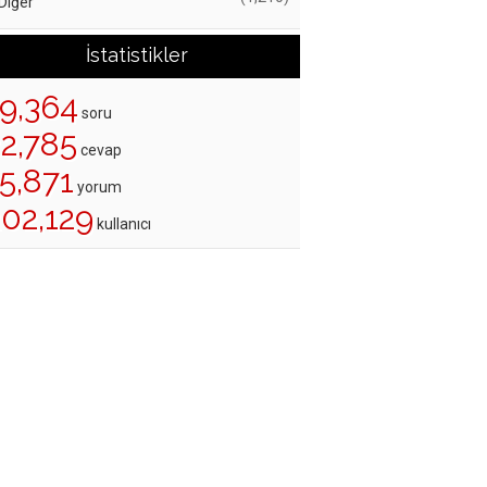
Diğer
İstatistikler
19,364
soru
22,785
cevap
5,871
yorum
202,129
kullanıcı