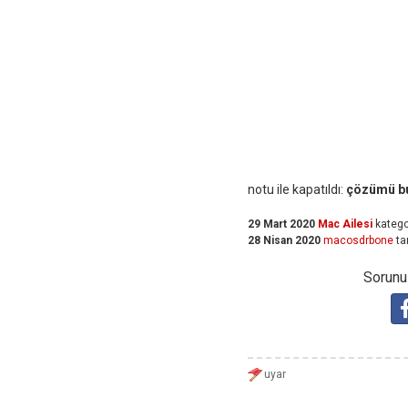
notu ile kapatıldı:
çözümü b
29 Mart 2020
Mac Ailesi
katego
28 Nisan 2020
macosdrbone
ta
Sorunuz