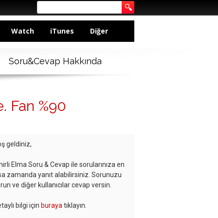
Watch
iTunes
Diğer
Soru&Cevap Hakkında
e. Fan %90
ş geldiniz,
hirli Elma Soru & Cevap ile sorularınıza en
sa zamanda yanıt alabilirsiniz. Sorunuzu
run ve diğer kullanıcılar cevap versin.
taylı bilgi için
buraya
tıklayın.