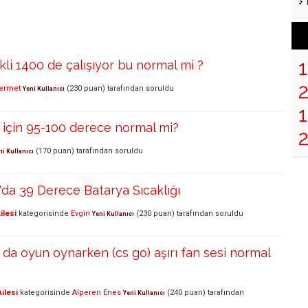
kli 1400 de çalışıyor bu normal mi ?
ermet
(
230
puan)
tarafından
soruldu
Yeni Kullanıcı
1
için 95-100 derece normal mi?
(
170
puan)
tarafından
soruldu
ni Kullanıcı
da 39 Derece Batarya Sıcaklığı
ilesi
kategorisinde
Evgin
(
230
puan)
tarafından
soruldu
Yeni Kullanıcı
a oyun oynarken (cs go) aşırı fan sesi normal
ilesi
kategorisinde
Alperen Enes
(
240
puan)
tarafından
Yeni Kullanıcı