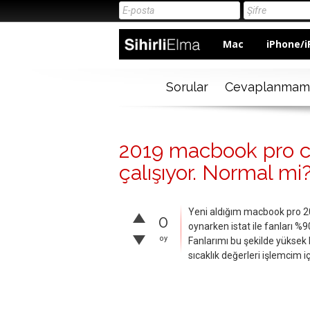
Mac
iPhone/i
Sorular
Cevaplanmam
2019 macbook pro cs
çalışıyor. Normal mi
Yeni aldığım macbook pro 2
0
oynarken istat ile fanları %
oy
Fanlarımı bu şekilde yüksek
sıcaklık değerleri işlemcim 