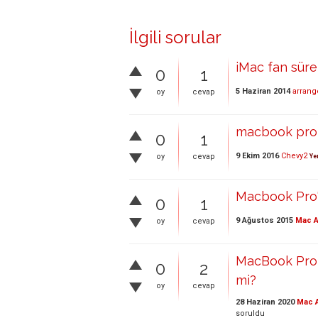
İlgili sorular
iMac fan süre
0
1
5 Haziran 2014
arrang
oy
cevap
macbook pro 
0
1
9 Ekim 2016
Chevy2
oy
cevap
Ye
Macbook Pro'
0
1
9 Ağustos 2015
Mac A
oy
cevap
MacBook Pro d
0
2
mi?
oy
cevap
28 Haziran 2020
Mac A
soruldu