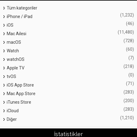
Tüm kategoriler
(1,232)
iPhone / iPad
(46)
iOS
(11,480)
Mac Ailesi
(728)
macOS
(60)
Watch
(7)
watchOS
(218)
Apple TV
(0)
tvOS
(71)
iOS App Store
(283)
Mac App Store
(200)
iTunes Store
(283)
iCloud
(1,210)
Diğer
İstatistikler