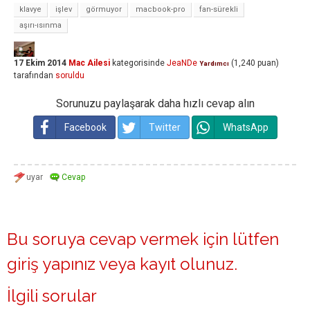
klavye
işlev
görmuyor
macbook-pro
fan-sürekli
aşırı-ısınma
17 Ekim 2014
Mac Ailesi
kategorisinde
JeaNDe
(
1,240
puan)
Yardımcı
tarafından
soruldu
Sorunuzu paylaşarak daha hızlı cevap alın
Facebook
Twitter
WhatsApp
Bu soruya cevap vermek için lütfen
giriş yapınız
veya
kayıt olunuz
.
İlgili sorular