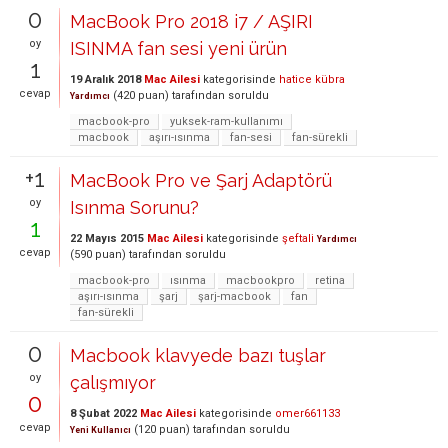
0
MacBook Pro 2018 i7 / AŞIRI
oy
ISINMA fan sesi yeni ürün
1
19 Aralık 2018
Mac Ailesi
kategorisinde
hatice kübra
cevap
(
420
puan)
tarafından
soruldu
Yardımcı
macbook-pro
yuksek-ram-kullanımı
macbook
aşırı-ısınma
fan-sesi
fan-sürekli
+1
MacBook Pro ve Şarj Adaptörü
oy
Isınma Sorunu?
1
22 Mayıs 2015
Mac Ailesi
kategorisinde
şeftali
Yardımcı
cevap
(
590
puan)
tarafından
soruldu
macbook-pro
ısınma
macbookpro
retina
aşırı-ısınma
şarj
şarj-macbook
fan
fan-sürekli
0
Macbook klavyede bazı tuşlar
oy
çalışmıyor
0
8 Şubat 2022
Mac Ailesi
kategorisinde
omer661133
cevap
(
120
puan)
tarafından
soruldu
Yeni Kullanıcı