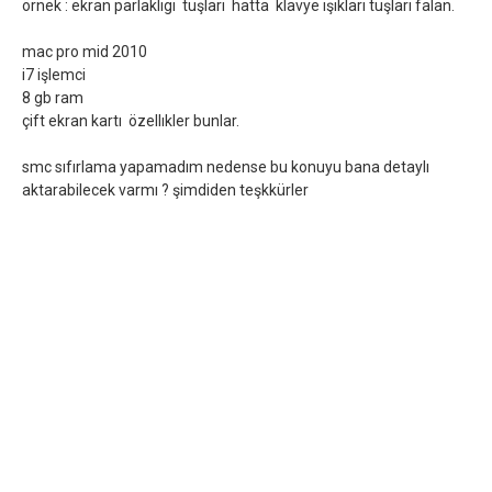
örnek : ekran parlaklıgı tuşları hatta klavye ışıkları tuşları falan.
mac pro mid 2010
i7 işlemci
8 gb ram
çift ekran kartı özellıkler bunlar.
smc sıfırlama yapamadım nedense bu konuyu bana detaylı
aktarabilecek varmı ? şimdiden teşkkürler