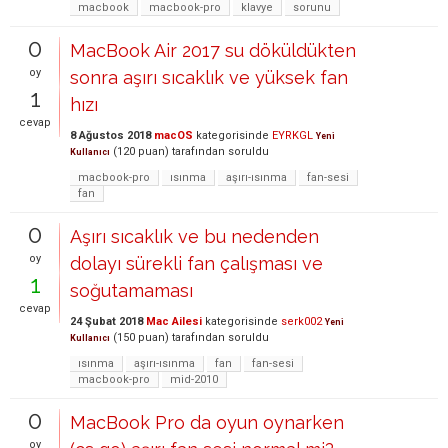
macbook
macbook-pro
klavye
sorunu
0
MacBook Air 2017 su döküldükten
oy
sonra aşırı sıcaklık ve yüksek fan
1
hızı
cevap
8 Ağustos 2018
macOS
kategorisinde
EYRKGL
Yeni
(
120
puan)
tarafından
soruldu
Kullanıcı
macbook-pro
ısınma
aşırı-ısınma
fan-sesi
fan
0
Aşırı sıcaklık ve bu nedenden
oy
dolayı sürekli fan çalışması ve
1
soğutamaması
cevap
24 Şubat 2018
Mac Ailesi
kategorisinde
serk002
Yeni
(
150
puan)
tarafından
soruldu
Kullanıcı
ısınma
aşırı-ısınma
fan
fan-sesi
macbook-pro
mid-2010
0
MacBook Pro da oyun oynarken
oy