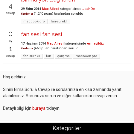
4
29 Ekim 2014
Mac Ailesi
kategorisinde
JeaNDe
cevap
(
1,240
puan)
tarafından
soruldu
Yardımcı
macbook-pro
fan-sürekli
0
fan sesi fan sesi
oy
17 Haziran 2014
Mac Ailesi
kategorisinde
emreyildiz
1
(
660
puan)
tarafından
soruldu
Yardımcı
cevap
fan-sürekli
fan
çalışma
macbook-pro
Hoş geldiniz,
Sihirli Elma Soru & Cevap ile sorularınıza en kısa zamanda yanıt
alabilirsiniz. Sorunuzu sorun ve diğer kullanıcılar cevap versin.
Detaylı bilgi için
buraya
tıklayın.
Kategoriler