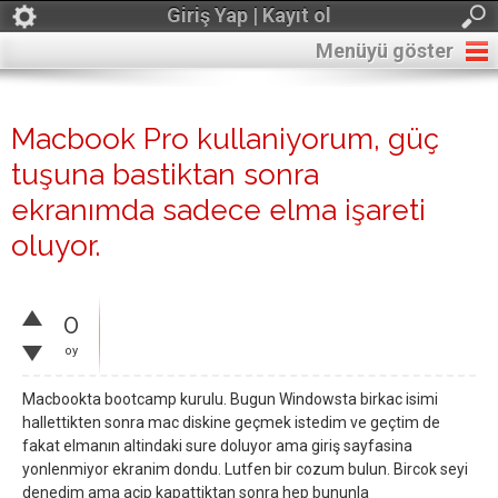
Giriş Yap | Kayıt ol
Menüyü göster
Macbook Pro kullaniyorum, güç
tuşuna bastiktan sonra
ekranımda sadece elma işareti
oluyor.
0
oy
Macbookta bootcamp kurulu. Bugun Windowsta birkac isimi
hallettikten sonra mac diskine geçmek istedim ve geçtim de
fakat elmanın altindaki sure doluyor ama giriş sayfasina
yonlenmiyor ekranim dondu. Lutfen bir cozum bulun. Bircok seyi
denedim ama acip kapattiktan sonra hep bununla