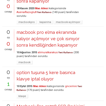
sonra kapanıyor
0
18 Kasım 2020
Mac Ailesi
kategorisinde
cevap
Asenaiflazoglu8
(
140
puan)
tarafından
Yeni Kullanıcı
soruldu
macbookpro
kapanma
macbook-açılmıyor
0
macbook pro elma ekranında
oy
kalıyor açılmıyor ve çok ısınıyor
0
sonra kendiliğinden kapanıyor
cevap
10 Ağustos 2015
alimuratkarakus
(
330
Yeni Kullanıcı
puan)
tarafından
soruldu
macbook
0
option tuşuna 5 kere basınca
oy
klavye iptal oluyor
1
10 Eylül 2015
Mac Ailesi
kategorisinde
gncemre
Yeni
cevap
(
170
puan)
tarafından
soruldu
Kullanıcı
klavye
0