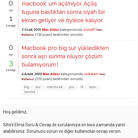
0
macbook' um açılmıyor. Açılış
oy
tuşuna bastıktan sonra siyah bir
1
ekran geliyor ve öylece kalıyor.
cevap
2 Ocak 2015
Mac Ailesi
kategorisinde
bulut07
Yeni
(
120
puan)
tarafından
soruldu
Kullanıcı
0
Macbook pro big sur yükledikten
oy
sonra aşrı ısınma oluyor çözüm
3
bulamıyorum.!
cevap
6 Aralık 2020
Mac Ailesi
kategorisinde
volkikam
Yeni
(
270
puan)
tarafından
soruldu
Kullanıcı
big
sur
macbook
pro
i9
aşırı
ısınma
Hoş geldiniz,
Sihirli Elma Soru & Cevap ile sorularınıza en kısa zamanda yanıt
alabilirsiniz. Sorunuzu sorun ve diğer kullanıcılar cevap versin.