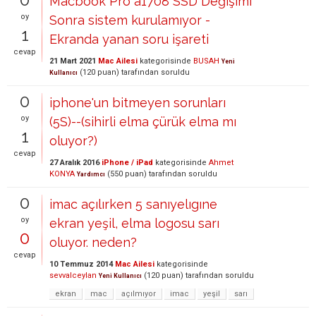
Macbook Pro a1708 SSD Değişimi
oy
Sonra sistem kurulamıyor -
1
Ekranda yanan soru işareti
cevap
21 Mart 2021
Mac Ailesi
kategorisinde
BUSAH
Yeni
(
120
puan)
tarafından
soruldu
Kullanıcı
0
iphone'un bitmeyen sorunları
oy
(5S)--(sihirli elma çürük elma mı
1
oluyor?)
cevap
27 Aralık 2016
iPhone / iPad
kategorisinde
Ahmet
KONYA
(
550
puan)
tarafından
soruldu
Yardımcı
0
imac açılırken 5 sanıyelıgıne
oy
ekran yeşil, elma logosu sarı
0
oluyor. neden?
cevap
10 Temmuz 2014
Mac Ailesi
kategorisinde
sevvalceylan
(
120
puan)
tarafından
soruldu
Yeni Kullanıcı
ekran
mac
açılmıyor
imac
yeşil
sarı