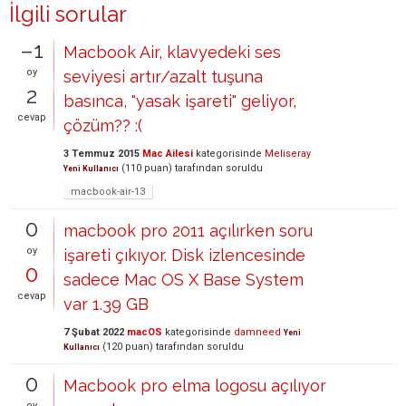
İlgili sorular
–1
Macbook Air, klavyedeki ses
oy
seviyesi artır/azalt tuşuna
2
basınca, "yasak işareti" geliyor,
cevap
çözüm?? :(
3 Temmuz 2015
Mac Ailesi
kategorisinde
Meliseray
(
110
puan)
tarafından
soruldu
Yeni Kullanıcı
macbook-air-13
0
macbook pro 2011 açılırken soru
oy
işareti çıkıyor. Disk izlencesinde
0
sadece Mac OS X Base System
cevap
var 1.39 GB
7 Şubat 2022
macOS
kategorisinde
damneed
Yeni
(
120
puan)
tarafından
soruldu
Kullanıcı
0
Macbook pro elma logosu açılıyor
oy