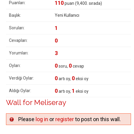
110
Puanları:
puan (
9,400
. sırada)
Başlık:
Yeni Kullanıcı
1
Soruları:
0
Cevapları:
3
Yorumları:
0
0
Oyları:
soru,
cevap
0
0
Verdiği Oylar:
artı oy,
eksi oy
0
1
Aldığı Oylar:
artı oy,
eksi oy
Wall for Meliseray
Please
log in
or
register
to post on this wall.