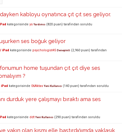
jdayken kabloyu oynatınca çıt çıt ses geliyor.
iPad
kategorisinde
ys
(
820
puan)
tarafından
soruldu
Yardımcı
uşurken ses boğuk geliyor
/ iPad
kategorisinde
psychologist45
(
2,960
puan)
tarafından
Deneyimli
efonumun home tuşundan çıt çıt diye ses
pmalıyım ?
 iPad
kategorisinde
06Aktas
(
140
puan)
tarafından
soruldu
Yeni Kullanıcı
nı durduk yere çalışmayı bıraktı ama ses
iPad
kategorisinde
ddt
(
290
puan)
tarafından
soruldu
Yeni Kullanıcı
ye yakın olan kısmı elle bastırdığımda yaklaşık