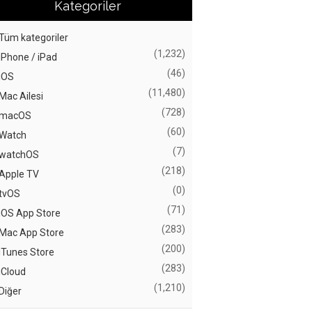
Kategoriler
Tüm kategoriler
(1,232)
iPhone / iPad
(46)
iOS
(11,480)
Mac Ailesi
(728)
macOS
(60)
Watch
(7)
watchOS
(218)
Apple TV
(0)
tvOS
(71)
iOS App Store
(283)
Mac App Store
(200)
iTunes Store
(283)
iCloud
(1,210)
Diğer