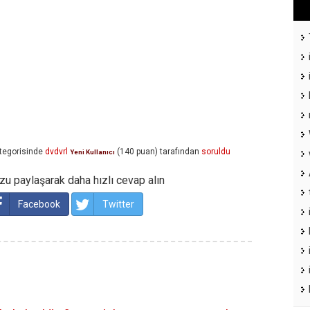
tegorisinde
dvdvrl
(
140
puan)
tarafından
soruldu
Yeni Kullanıcı
u paylaşarak daha hızlı cevap alın
Facebook
Twitter