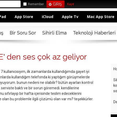
Remember
Kayıt
Pad
App Store
iCloud
Apple Tv
Mac App Store
ış
Bir Soru Sor
Sihirli Elma
Teknoloji Haberleri
 den ses çok az geliyor
Ho
 kullanıcısıyım, ilk zamanlarda kullandığımda gayet iyi
arda kullandığım telefonda ki yaptığım görüşmelerde
Si
duyuyorum. bunun nedeni ne olabilir? bütün ayarları kontrol
kı
 serviste baktı ve bir sorun göremedi. kendilerine
so
 sıfırlayıp bir hafta içerisinde teslim edeceklerini
nde olan bu problemle ilgili çözümü olan var mı? teşekkürler.
De