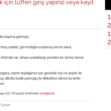
 için lütfen
giriş yapınız
veya
kayıt
1
de başıma gelmişti,
müş olabilir, görmediğini söylemiş servis sana
htimali var. cihazı yedekleyip yeniden bir temiz temiz
gara, cepte taşıdığımız için genelde tüy v.b şeyler ile
, alkollü kulak pamuğu ile dikkatlice silince bu kirler
yor.
(
25,720
puan)
tarafından
cevaplandı
man