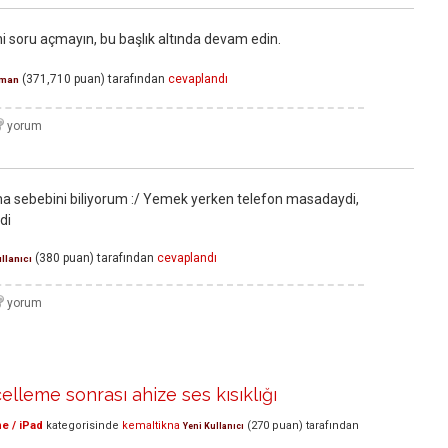
ni soru açmayın, bu başlık altında devam edin.
(
371,710
puan)
tarafından
cevaplandı
man
ma sebebini biliyorum :/ Yemek yerken telefon masadaydi,
di
(
380
puan)
tarafından
cevaplandı
llanıcı
lleme sonrası ahize ses kısıklığı
e / iPad
kategorisinde
kemaltikna
(
270
puan)
tarafından
Yeni Kullanıcı