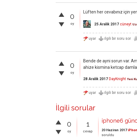
Lüften her cevabınız için ye
0
oy
25 Aralık 2017
cüneyt
Uz
Bende de ayni sorun var. A
0
ahize kismina ketcap damla
oy
28 Aralık 2017
DayKnight
Yeni Ku
İlgili sorular
iphone6 günce
0
1
20 Haziran 2017
iPhon
oy
cevap
soruldu