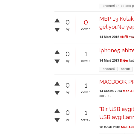
iphone6-ahize-ses-
MBP 13 Kulakl
0
0
geliyor.Ne ya
oy
cevap
14 Mart 2018
Akifff
Yen
iphone5 ahize
0
1
14 Mart 2013
Diğer
kat
oy
cevap
iphone5
sorun
MACBOOK PRO
0
1
14 Kasım 2014
Mac Ai
oy
cevap
soruldu
"Bir USB aygıt
0
1
USB aygıtların
oy
cevap
20 Ocak 2018
Mac Ail