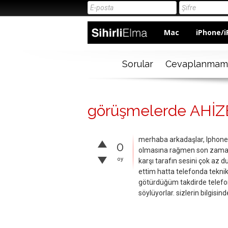
Mac
iPhone/i
Sorular
Cevaplanmam
görüşmelerde AHİZE'
merhaba arkadaşlar, Iphone 7
0
olmasına rağmen son zamanl
oy
karşı tarafın sesini çok az 
ettim hatta telefonda teknik
götürdüğüm takdirde telefonu
söylüyorlar. sizlerin bilgisi