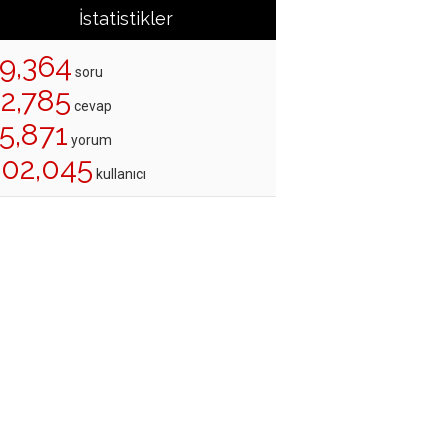
İstatistikler
19,364
soru
22,785
cevap
5,871
yorum
202,045
kullanıcı