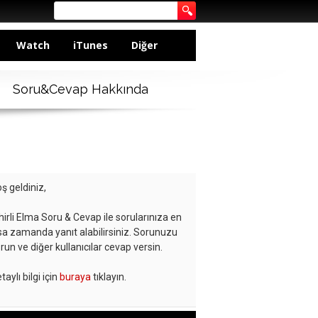
Watch
iTunes
Diğer
Soru&Cevap Hakkında
ş geldiniz,
hirli Elma Soru & Cevap ile sorularınıza en
sa zamanda yanıt alabilirsiniz. Sorunuzu
run ve diğer kullanıcılar cevap versin.
taylı bilgi için
buraya
tıklayın.