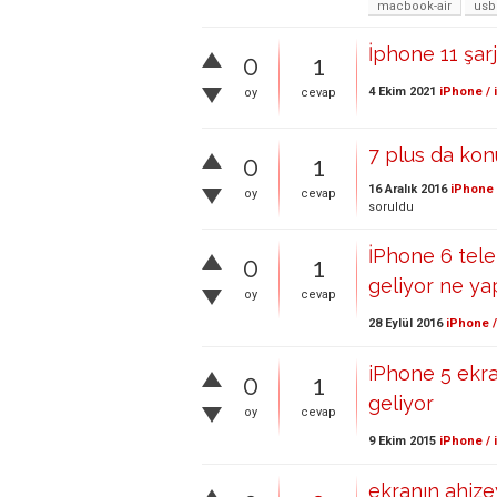
macbook-air
usb
İphone 11 şar
0
1
4 Ekim 2021
iPhone / 
oy
cevap
7 plus da kon
0
1
16 Aralık 2016
iPhone 
oy
cevap
soruldu
İPhone 6 tel
0
1
geliyor ne ya
oy
cevap
28 Eylül 2016
iPhone /
iPhone 5 ekra
0
1
geliyor
oy
cevap
9 Ekim 2015
iPhone / 
ekranın ahize