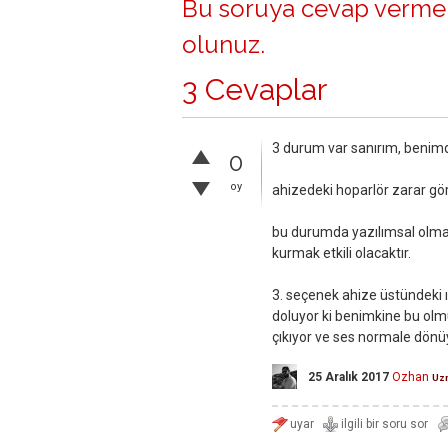
Bu soruya cevap vermek
olunuz
.
3 Cevaplar
3 durum var sanırım, benim
0
oy
ahizedeki hoparlör zarar gör
bu durumda yazılımsal olma i
kurmak etkili olacaktır.
3. seçenek ahize üstündeki ız
doluyor ki benimkine bu olmuş
çıkıyor ve ses normale dönü
25 Aralık 2017
Ozhan
Uz