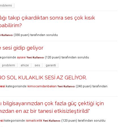
problemi
ığı takıp çıkardıktan sonra ses çok kısık
pabilirim?
(
330
puan)
tarafından
soruldu
i Kullanıcı
 sesi gidip geliyor
egorisinde
aysee
(
120
puan)
tarafından
soruldu
Yeni Kullanıcı
problem
ahize
ses
garanti
 SOL KULAKLIK SESİ AZ GELİYOR.
lesi
kategorisinde
kimocamdanbakan
(
240
puan)
tarafından
Yeni Kullanıcı
ı bilgisayarınızdan çok fazla güç çektiği için
ızdan en az bir tanesi etkisizleştirildi"
esi
kategorisinde
ismailcelik
(
120
puan)
tarafından
soruldu
Yeni Kullanıcı