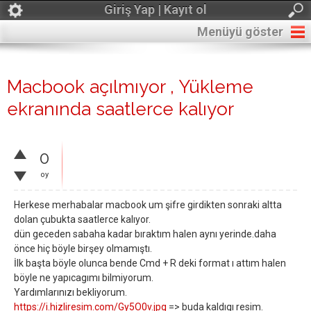
Giriş Yap | Kayıt ol
Menüyü göster
Macbook açılmıyor , Yükleme
ekranında saatlerce kalıyor
0
oy
Herkese merhabalar macbook um şifre girdikten sonraki altta
dolan çubukta saatlerce kalıyor.
dün geceden sabaha kadar bıraktım halen aynı yerinde.daha
önce hiç böyle birşey olmamıştı.
İlk başta böyle olunca bende Cmd + R deki format ı attım halen
böyle ne yapıcagımı bilmiyorum.
Yardımlarınızı bekliyorum.
https://i.hizliresim.com/Gy5O0v.jpg
=> buda kaldıgı resim.