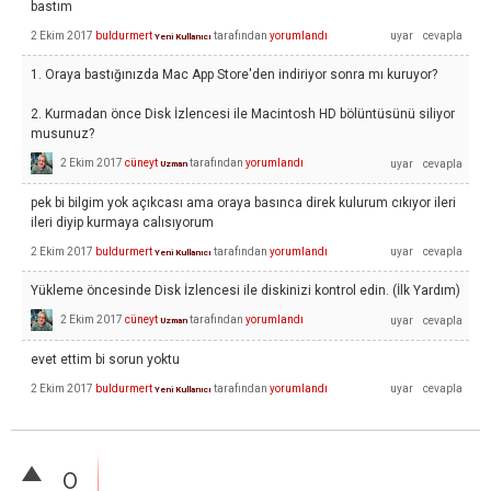
bastım
2 Ekim 2017
buldurmert
tarafından
yorumlandı
Yeni Kullanıcı
1. Oraya bastığınızda Mac App Store'den indiriyor sonra mı kuruyor?
2. Kurmadan önce Disk İzlencesi ile Macintosh HD bölüntüsünü siliyor
musunuz?
2 Ekim 2017
cüneyt
tarafından
yorumlandı
Uzman
pek bi bilgim yok açıkcası ama oraya basınca direk kulurum cıkıyor ileri
ileri diyip kurmaya calısıyorum
2 Ekim 2017
buldurmert
tarafından
yorumlandı
Yeni Kullanıcı
Yükleme öncesinde Disk İzlencesi ile diskinizi kontrol edin. (İlk Yardım)
2 Ekim 2017
cüneyt
tarafından
yorumlandı
Uzman
evet ettim bi sorun yoktu
2 Ekim 2017
buldurmert
tarafından
yorumlandı
Yeni Kullanıcı
0