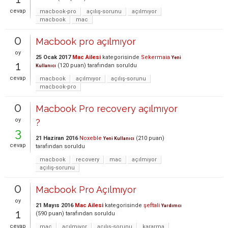
cevap
macbook-pro
açılış-sorunu
açılmıyor
macbook
mac
0
Macbook pro açılmıyor
oy
25 Ocak 2017
Mac Ailesi
kategorisinde
Sekermaia
Yeni
1
(
120
puan)
tarafından
soruldu
Kullanıcı
cevap
macbook
açılmıyor
açılış-sorunu
macbook-pro
0
Macbook Pro recovery açılmıyor
oy
?
3
21 Haziran 2016
Noxeble
(
210
puan)
Yeni Kullanıcı
cevap
tarafından
soruldu
macbook
recovery
mac
açılmıyor
açılış-sorunu
0
Macbook Pro Açılmıyor
oy
21 Mayıs 2016
Mac Ailesi
kategorisinde
şeftali
Yardımcı
1
(
590
puan)
tarafından
soruldu
cevap
mac
açılmıyor
açılış-sorunu
kararma