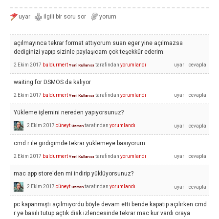
açılmayınca tekrar format attıyorum suan eger yine açılmazsa
dediginizi yapıp sizinle paylaşıcam çok teşekkür ederim.
2 Ekim 2017
buldurmert
tarafından
yorumlandı
Yeni Kullanıcı
waiting for DSMOS da kalıyor
2 Ekim 2017
buldurmert
tarafından
yorumlandı
Yeni Kullanıcı
Yükleme işlemini nereden yapıyorsunuz?
2 Ekim 2017
cüneyt
tarafından
yorumlandı
Uzman
cmd r ile girdigimde tekrar yüklemeye basıyorum
2 Ekim 2017
buldurmert
tarafından
yorumlandı
Yeni Kullanıcı
mac app store'den mi indirip yüklüyorsunuz?
2 Ekim 2017
cüneyt
tarafından
yorumlandı
Uzman
pc kapanmıştı açılmıyordu böyle devam etti bende kapatıp açılırken cmd
r ye basılı tutup açtık disk izlencesinde tekrar mac kur vardı oraya