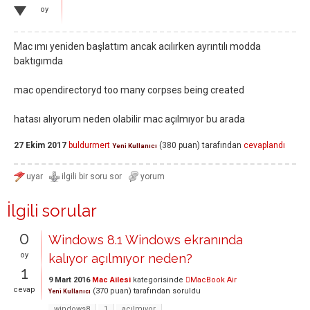
oy
Mac ımı yeniden başlattım ancak acılırken ayrıntılı modda
baktıgımda
mac opendirectoryd too many corpses being created
hatası alıyorum neden olabilir mac açılmıyor bu arada
27 Ekim 2017
buldurmert
(
380
puan)
tarafından
cevaplandı
Yeni Kullanıcı
İlgili sorular
0
Windows 8.1 Windows ekranında
oy
kalıyor açılmıyor neden?
1
9 Mart 2016
Mac Ailesi
kategorisinde
MacBook Air
cevap
(
370
puan)
tarafından
soruldu
Yeni Kullanıcı
windows8
1
açılmıyor