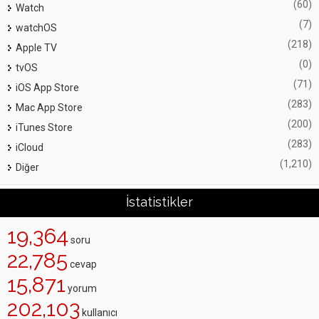
(60)
Watch
(7)
watchOS
(218)
Apple TV
(0)
tvOS
(71)
iOS App Store
(283)
Mac App Store
(200)
iTunes Store
(283)
iCloud
(1,210)
Diğer
İstatistikler
19,364
soru
22,785
cevap
15,871
yorum
202,103
kullanıcı