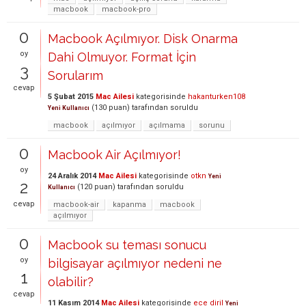
macbook
macbook-pro
0
Macbook Açılmıyor. Disk Onarma
oy
Dahi Olmuyor. Format İçin
3
Sorularım
cevap
5 Şubat 2015
Mac Ailesi
kategorisinde
hakanturken108
(
130
puan)
tarafından
soruldu
Yeni Kullanıcı
macbook
açılmıyor
açılmama
sorunu
0
Macbook Air Açılmıyor!
oy
24 Aralık 2014
Mac Ailesi
kategorisinde
otkn
Yeni
2
(
120
puan)
tarafından
soruldu
Kullanıcı
cevap
macbook-air
kapanma
macbook
açılmıyor
0
Macbook su teması sonucu
oy
bilgisayar açılmıyor nedeni ne
1
olabilir?
cevap
11 Kasım 2014
Mac Ailesi
kategorisinde
ece diril
Yeni