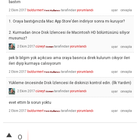
bastım
2 Ekim 2017
buldurmert
tarafından
yorumlandı
Yeni Kullanıcı
1. Oraya bastığınızda Mac App Store'den indiriyor sonra mı kuruyor?
2. Kurmadan önce Disk İzlencesi ile Macintosh HD bölüntüsünü siliyor
musunuz?
2 Ekim 2017
cüneyt
tarafından
yorumlandı
Uzman
pek bi bilgim yok açıkcası ama oraya basınca direk kulurum cıkıyor ileri
ileri diyip kurmaya calısıyorum
2 Ekim 2017
buldurmert
tarafından
yorumlandı
Yeni Kullanıcı
Yükleme öncesinde Disk İzlencesi ile diskinizi kontrol edin. (İlk Yardım)
2 Ekim 2017
cüneyt
tarafından
yorumlandı
Uzman
evet ettim bi sorun yoktu
2 Ekim 2017
buldurmert
tarafından
yorumlandı
Yeni Kullanıcı
0