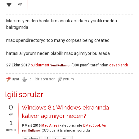
oy
Mac ımı yeniden başlattım ancak acılırken ayrıntılı modda
baktıgımda
mac opendirectoryd too many corpses being created
hatası alıyorum neden olabilir mac açılmıyor bu arada
27 Ekim 2017
buldurmert
(
380
puan)
tarafından
cevaplandı
Yeni Kullanıcı
İlgili sorular
0
Windows 8.1 Windows ekranında
oy
kalıyor açılmıyor neden?
1
9 Mart 2016
Mac Ailesi
kategorisinde
MacBook Air
cevap
(
370
puan)
tarafından
soruldu
Yeni Kullanıcı
windows8
1
açılmıyor