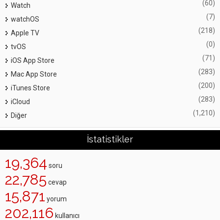
(60)
Watch
(7)
watchOS
(218)
Apple TV
(0)
tvOS
(71)
iOS App Store
(283)
Mac App Store
(200)
iTunes Store
(283)
iCloud
(1,210)
Diğer
İstatistikler
19,364
soru
22,785
cevap
15,871
yorum
202,116
kullanıcı