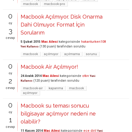
macbook
macbook-pro
0
Macbook Açılmıyor. Disk Onarma
oy
Dahi Olmuyor. Format İçin
3
Sorularım
cevap
5 Şubat 2015
Mac Ailesi
kategorisinde
hakanturken108
(
130
puan)
tarafından
soruldu
Yeni Kullanıcı
macbook
açılmıyor
açılmama
sorunu
0
Macbook Air Açılmıyor!
oy
24 Aralık 2014
Mac Ailesi
kategorisinde
otkn
Yeni
2
(
120
puan)
tarafından
soruldu
Kullanıcı
cevap
macbook-air
kapanma
macbook
açılmıyor
0
Macbook su teması sonucu
oy
bilgisayar açılmıyor nedeni ne
1
olabilir?
cevap
11 Kasım 2014
Mac Ailesi
kategorisinde
ece diril
Yeni