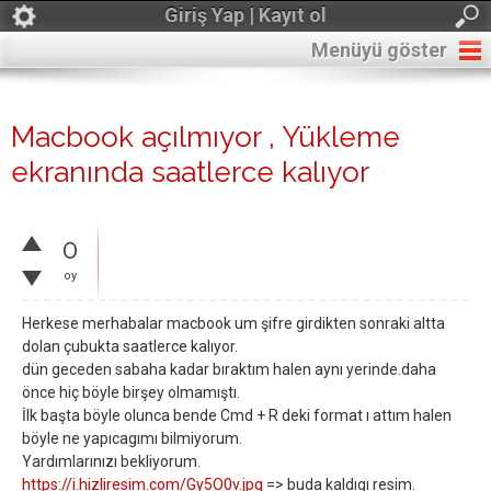
Giriş Yap | Kayıt ol
Menüyü göster
Macbook açılmıyor , Yükleme
ekranında saatlerce kalıyor
0
oy
Herkese merhabalar macbook um şifre girdikten sonraki altta
dolan çubukta saatlerce kalıyor.
dün geceden sabaha kadar bıraktım halen aynı yerinde.daha
önce hiç böyle birşey olmamıştı.
İlk başta böyle olunca bende Cmd + R deki format ı attım halen
böyle ne yapıcagımı bilmiyorum.
Yardımlarınızı bekliyorum.
https://i.hizliresim.com/Gy5O0v.jpg
=> buda kaldıgı resim.