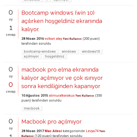
0
Bootcamp windows (win 10)
oy
açılırken hoşgeldiniz ekranında
1
kalıyor.
cevap
28 Nisan 2016
volkan atay
(
200
puan)
Yeni Kullanıcı
tarafından
soruldu
bootcamp-windows
windows
windows10
açılmıyor
hoşgeldiniz
0
macbook pro elma ekranında
oy
kalıyor açılmıyor ve çok ısınıyor
0
sonra kendiliğinden kapanıyor
cevap
10 Ağustos 2015
alimuratkarakus
(
330
Yeni Kullanıcı
puan)
tarafından
soruldu
macbook
0
Macbook pro açılmıyor
oy
28 Nisan 2017
Mac Ailesi
kategorisinde
Levya74
Yeni
1
(
120
puan)
tarafından
soruldu
Kullanıcı