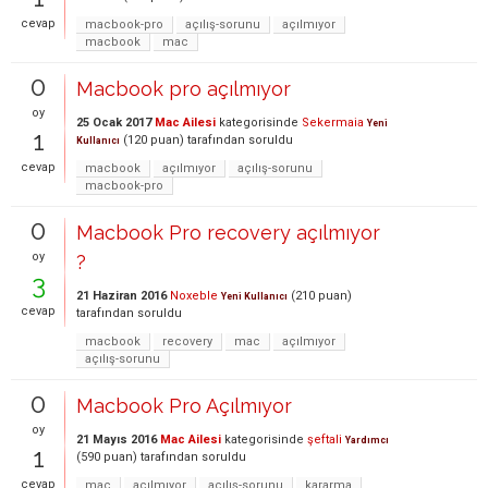
cevap
macbook-pro
açılış-sorunu
açılmıyor
macbook
mac
0
Macbook pro açılmıyor
oy
25 Ocak 2017
Mac Ailesi
kategorisinde
Sekermaia
Yeni
1
(
120
puan)
tarafından
soruldu
Kullanıcı
cevap
macbook
açılmıyor
açılış-sorunu
macbook-pro
0
Macbook Pro recovery açılmıyor
oy
?
3
21 Haziran 2016
Noxeble
(
210
puan)
Yeni Kullanıcı
cevap
tarafından
soruldu
macbook
recovery
mac
açılmıyor
açılış-sorunu
0
Macbook Pro Açılmıyor
oy
21 Mayıs 2016
Mac Ailesi
kategorisinde
şeftali
Yardımcı
1
(
590
puan)
tarafından
soruldu
cevap
mac
açılmıyor
açılış-sorunu
kararma