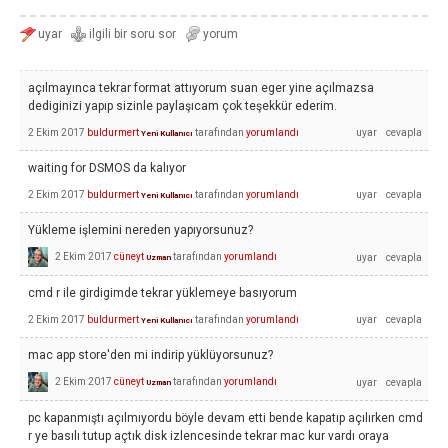
açılmayınca tekrar format attıyorum suan eger yine açılmazsa
dediginizi yapıp sizinle paylaşıcam çok teşekkür ederim.
2 Ekim 2017
buldurmert
tarafından
yorumlandı
Yeni Kullanıcı
waiting for DSMOS da kalıyor
2 Ekim 2017
buldurmert
tarafından
yorumlandı
Yeni Kullanıcı
Yükleme işlemini nereden yapıyorsunuz?
2 Ekim 2017
cüneyt
tarafından
yorumlandı
Uzman
cmd r ile girdigimde tekrar yüklemeye basıyorum
2 Ekim 2017
buldurmert
tarafından
yorumlandı
Yeni Kullanıcı
mac app store'den mi indirip yüklüyorsunuz?
2 Ekim 2017
cüneyt
tarafından
yorumlandı
Uzman
pc kapanmıştı açılmıyordu böyle devam etti bende kapatıp açılırken cmd
r ye basılı tutup açtık disk izlencesinde tekrar mac kur vardı oraya