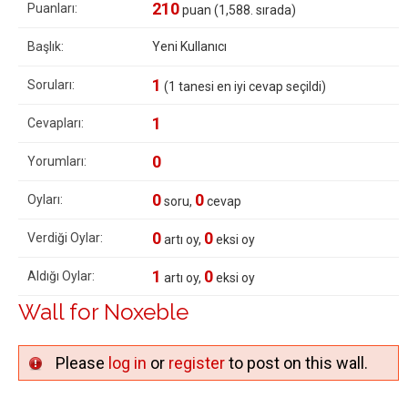
210
Puanları:
puan (
1,588
. sırada)
Başlık:
Yeni Kullanıcı
1
Soruları:
(
1
tanesi en iyi cevap seçildi)
1
Cevapları:
0
Yorumları:
0
0
Oyları:
soru,
cevap
0
0
Verdiği Oylar:
artı oy,
eksi oy
1
0
Aldığı Oylar:
artı oy,
eksi oy
Wall for Noxeble
Please
log in
or
register
to post on this wall.