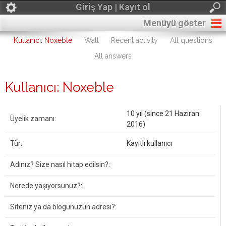
Giriş Yap | Kayıt ol
Menüyü göster
Kullanıcı: Noxeble
Wall
Recent activity
All questions
All answers
Kullanıcı: Noxeble
10 yıl (since 21 Haziran
Üyelik zamanı:
2016)
Tür:
Kayıtlı kullanıcı
Adınız? Size nasıl hitap edilsin?:
Nerede yaşıyorsunuz?:
Siteniz ya da blogunuzun adresi?: