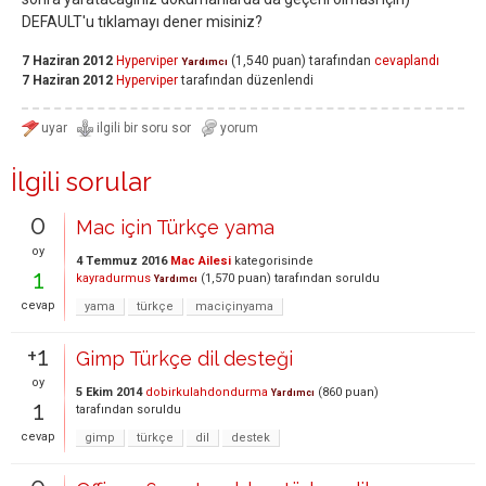
DEFAULT'u tıklamayı dener misiniz?
7 Haziran 2012
Hyperviper
(
1,540
puan)
tarafından
cevaplandı
Yardımcı
7 Haziran 2012
Hyperviper
tarafından
düzenlendi
İlgili sorular
0
Mac için Türkçe yama
oy
4 Temmuz 2016
Mac Ailesi
kategorisinde
1
kayradurmus
(
1,570
puan)
tarafından
soruldu
Yardımcı
cevap
yama
türkçe
maciçinyama
+1
Gimp Türkçe dil desteği
oy
5 Ekim 2014
dobirkulahdondurma
(
860
puan)
Yardımcı
1
tarafından
soruldu
cevap
gimp
türkçe
dil
destek