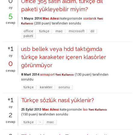
0
Office 365 satın aldım, türkçe dil
oy
paketi yükleyebilir miyim?
5
1 Mayıs 2014
Mac Ailesi
kategorisinde
sselanik
Yeni
cevap
(
200
puan)
tarafından
soruldu
Kullanıcı
office
türkçe
mac
microsoft
dil
paketi
+1
usb bellek veya hdd taktığımda
oy
türkçe karaketer içeren klasörler
0
görünmüyor
cevap
8 Mart 2014
armaport
(
130
puan)
tarafından
Yeni Kullanıcı
soruldu
türkçe
karakter
sorunu
+1
Türkçe sözlük nasıl yüklenir?
oy
25 Eylül 2013
Mac Ailesi
kategorisinde
İso
Yeni Kullanıcı
2
(
150
puan)
tarafından
soruldu
cevap
türkçe
-
mac