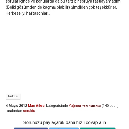
sorular içinde ve konularda da bu tarz bir soruya rastlayamadım.
(Belki gözümden de kaçmış olabilir) Şimdiden çok teşekkürler.
Herkese iyi haftasonları..
türkçe
4 Mayıs 2012
Mac Ailesi
kategorisinde
Yağmur
(
140
puan)
Yeni Kullanıcı
tarafından
soruldu
Sorunuzu paylaşarak daha hızlı cevap alın