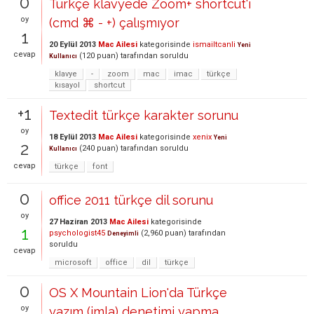
0
Türkçe klavyede Zoom+ shortcut'ı
oy
(cmd ⌘ - +) çalışmıyor
1
20 Eylül 2013
Mac Ailesi
kategorisinde
ismailtcanli
Yeni
cevap
(
120
puan)
tarafından
soruldu
Kullanıcı
klavye
-
zoom
mac
imac
türkçe
kısayol
shortcut
+1
Textedit türkçe karakter sorunu
oy
18 Eylül 2013
Mac Ailesi
kategorisinde
xenix
Yeni
2
(
240
puan)
tarafından
soruldu
Kullanıcı
cevap
türkçe
font
0
office 2011 türkçe dil sorunu
oy
27 Haziran 2013
Mac Ailesi
kategorisinde
1
psychologist45
(
2,960
puan)
tarafından
Deneyimli
soruldu
cevap
microsoft
office
dil
türkçe
0
OS X Mountain Lion'da Türkçe
oy
yazım (imla) denetimi yapma