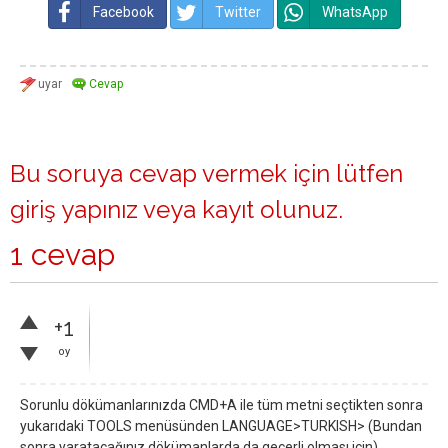
Facebook
Twitter
WhatsApp
Bu soruya cevap vermek için lütfen
giriş yapınız
veya
kayıt olunuz
.
1 cevap
+1
oy
Sorunlu dökümanlarınızda CMD+A ile tüm metni seçtikten sonra
yukarıdaki TOOLS menüsünden LANGUAGE>TURKISH> (Bundan
sonra yaratacağınız dökümanlarda da geçerli olması için)