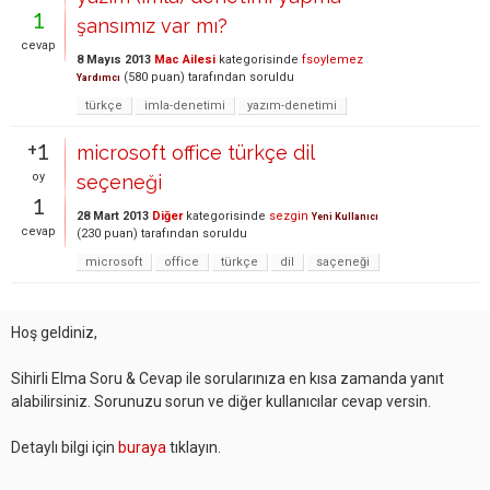
1
şansımız var mı?
cevap
8 Mayıs 2013
Mac Ailesi
kategorisinde
fsoylemez
(
580
puan)
tarafından
soruldu
Yardımcı
türkçe
imla-denetimi
yazım-denetimi
+1
microsoft office türkçe dil
oy
seçeneği
1
28 Mart 2013
Diğer
kategorisinde
sezgin
Yeni Kullanıcı
cevap
(
230
puan)
tarafından
soruldu
microsoft
office
türkçe
dil
saçeneği
Hoş geldiniz,
Sihirli Elma Soru & Cevap ile sorularınıza en kısa zamanda yanıt
alabilirsiniz. Sorunuzu sorun ve diğer kullanıcılar cevap versin.
Detaylı bilgi için
buraya
tıklayın.