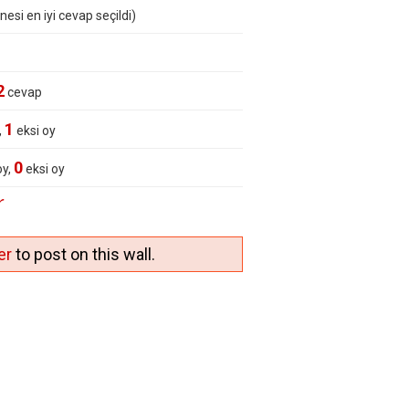
nesi en iyi cevap seçildi)
2
cevap
1
,
eksi oy
0
oy,
eksi oy
r
er
to post on this wall.