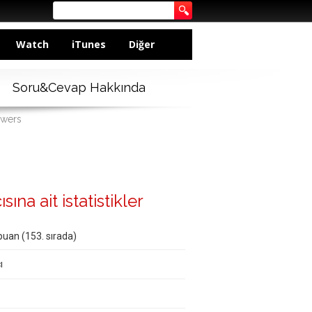
Watch
iTunes
Diğer
Soru&Cevap Hakkında
swers
ına ait istatistikler
puan (
153
. sırada)
ı