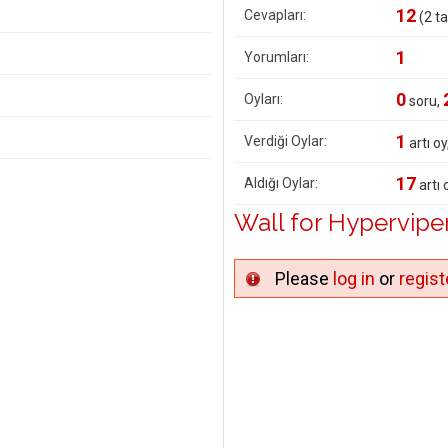
12
Cevapları:
(
2
ta
1
Yorumları:
0
Oyları:
soru,
1
Verdiği Oylar:
artı oy
17
Aldığı Oylar:
artı 
Wall for Hypervipe
Please
log in
or
regist