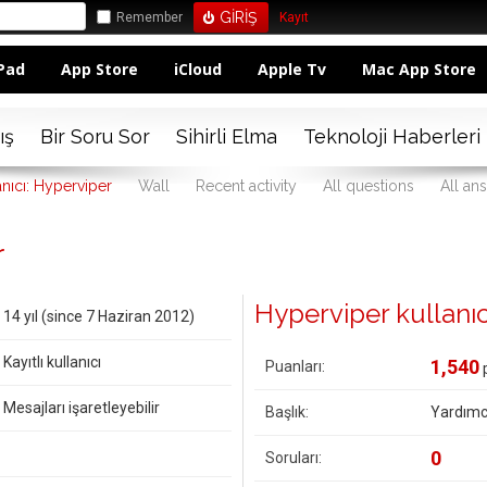
Remember
Kayıt
Pad
App Store
iCloud
Apple Tv
Mac App Store
ış
Bir Soru Sor
Sihirli Elma
Teknoloji Haberleri
anıcı: Hyperviper
Wall
Recent activity
All questions
All an
r
Hyperviper kullanıcıs
14 yıl (since 7 Haziran 2012)
Kayıtlı kullanıcı
1,540
Puanları:
Mesajları işaretleyebilir
Başlık:
Yardımc
0
Soruları: