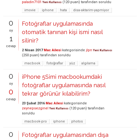
paladin7101
(
120
puan)
tarafından
soruldu
Yeni Kullanıcı
imovie
iphone
hata
disa-aktarim-yapmiyor
0
Fotoğraflar uygulamasında
oy
otomatik tanınan kişi ismi nasıl
1
silinir?
cevap
2 Nisan 2017
Mac Ailesi
kategorisinde
jlpn
Yeni Kullanıcı
(
250
puan)
tarafından
soruldu
macbook
fotoğraflar
yüz
algılama
0
iPhone 5Simi macbookumdaki
oy
fotoğraflar uygulamasında nasıl
0
tekrar görünür kılabilirim?
cevap
23 Şubat 2016
Mac Ailesi
kategorisinde
zeynepsezginel
(
120
puan)
tarafından
Yeni Kullanıcı
soruldu
macbook-pro
iphone
photos
0
Fotoğraflar uygulamasından dışa