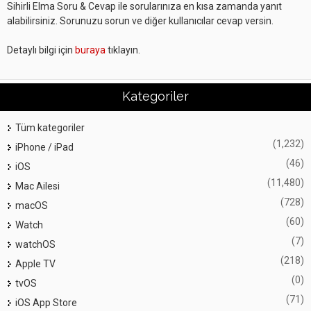
Sihirli Elma Soru & Cevap ile sorularınıza en kısa zamanda yanıt
alabilirsiniz. Sorunuzu sorun ve diğer kullanıcılar cevap versin.
Detaylı bilgi için
buraya
tıklayın.
Kategoriler
Tüm kategoriler
(1,232)
iPhone / iPad
(46)
iOS
(11,480)
Mac Ailesi
(728)
macOS
(60)
Watch
(7)
watchOS
(218)
Apple TV
(0)
tvOS
(71)
iOS App Store