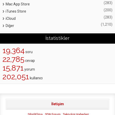
(283)
Mac App Store
(200)
iTunes Store
(283)
iCloud
(1,210)
Diğer
İstatistikler
19,364
soru
22,785
cevap
15,871
yorum
202,051
kullanıcı
İletişim
SihirliElma
SDN Forum
Teknoloji Haberleri