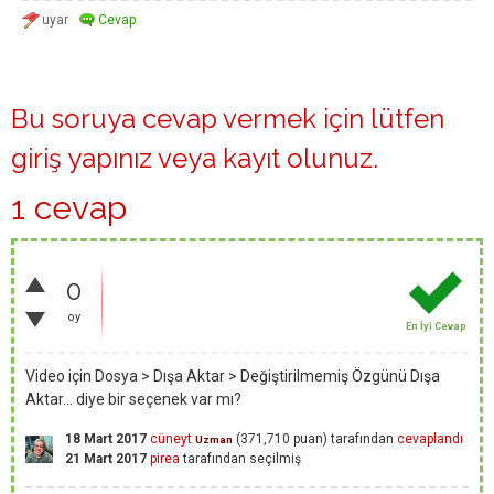
Bu soruya cevap vermek için lütfen
giriş yapınız
veya
kayıt olunuz
.
1 cevap
0
oy
En İyi Cevap
Video için Dosya > Dışa Aktar > Değiştirilmemiş Özgünü Dışa
Aktar… diye bir seçenek var mı?
18 Mart 2017
cüneyt
(
371,710
puan)
tarafından
cevaplandı
Uzman
21 Mart 2017
pirea
tarafından
seçilmiş