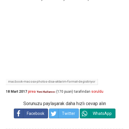
macbook-macosx-photos-disa-aktarim-format-degistiriyor
18 Mart 2017
pirea
(
170
puan)
tarafından
soruldu
Yeni Kullanıcı
Sorunuzu paylaşarak daha hızlı cevap alın
Facebook
Twitter
WhatsApp