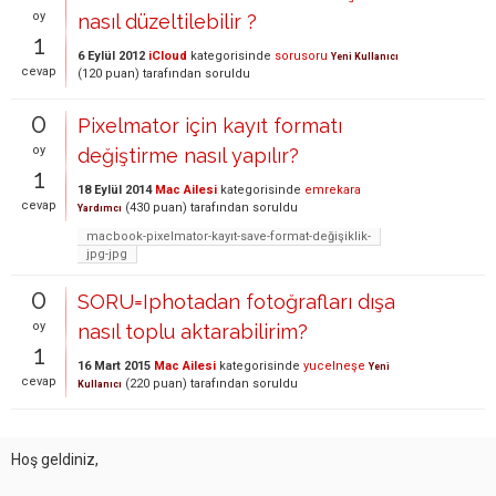
oy
nasıl düzeltilebilir ?
1
6 Eylül 2012
iCloud
kategorisinde
sorusoru
Yeni Kullanıcı
cevap
(
120
puan)
tarafından
soruldu
0
Pixelmator için kayıt formatı
oy
değiştirme nasıl yapılır?
1
18 Eylül 2014
Mac Ailesi
kategorisinde
emrekara
cevap
(
430
puan)
tarafından
soruldu
Yardımcı
macbook-pixelmator-kayıt-save-format-değişiklik-
jpg-jpg
0
SORU=Iphotadan fotoğrafları dışa
oy
nasıl toplu aktarabilirim?
1
16 Mart 2015
Mac Ailesi
kategorisinde
yucelneşe
Yeni
cevap
(
220
puan)
tarafından
soruldu
Kullanıcı
Hoş geldiniz,