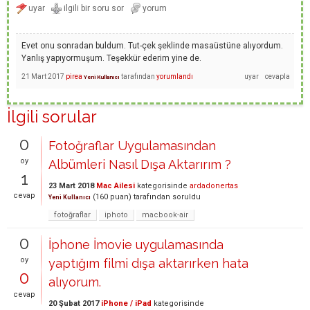
Evet onu sonradan buldum. Tut-çek şeklinde masaüstüne alıyordum.
Yanlış yapıyormuşum. Teşekkür ederim yine de.
21 Mart 2017
pirea
tarafından
yorumlandı
Yeni Kullanıcı
İlgili sorular
0
Fotoğraflar Uygulamasından
oy
Albümleri Nasıl Dışa Aktarırım ?
1
23 Mart 2018
Mac Ailesi
kategorisinde
ardadonertas
cevap
(
160
puan)
tarafından
soruldu
Yeni Kullanıcı
fotoğraflar
iphoto
macbook-air
0
İphone İmovie uygulamasında
oy
yaptığım filmi dışa aktarırken hata
0
alıyorum.
cevap
20 Şubat 2017
iPhone / iPad
kategorisinde