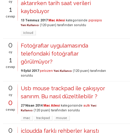
oy
aktarırken tarih saat verileri
1
kayboluyor
cevap
13 Temmuz 2017
Mac Ailesi
kategorisinde
pipisipis
(
120
puan)
tarafından
soruldu
Yeni Kullanıcı
icloud
0
Fotoğraflar uygulamasında
oy
telefondaki fotoğraflar
1
görülmüyor?
cevap
9 Eylül 2017
pelozen
(
120
puan)
tarafından
Yeni Kullanıcı
soruldu
0
Usb mouse trackpad ile çakışıyor
oy
sanırım. Bu nasıl düzeltilebilir ?
0
27 Nisan 2014
Mac Ailesi
kategorisinde
autk
Yeni
cevap
(
120
puan)
tarafından
soruldu
Kullanıcı
mac
trackpad
mouse
0
icloudda farklı rehberler karıştı