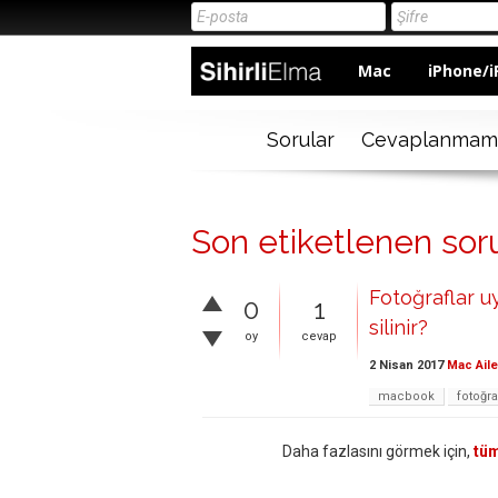
Mac
iPhone/i
Sorular
Cevaplanmam
Son etiketlenen soru
Fotoğraflar u
0
1
silinir?
oy
cevap
2 Nisan 2017
Mac Aile
macbook
fotoğra
Daha fazlasını görmek için,
tüm