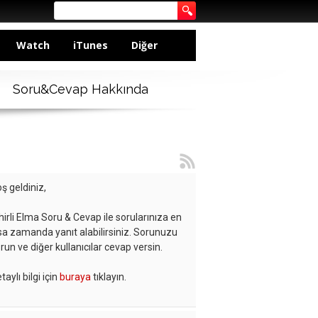
Watch
iTunes
Diğer
Soru&Cevap Hakkında
ş geldiniz,
hirli Elma Soru & Cevap ile sorularınıza en
sa zamanda yanıt alabilirsiniz. Sorunuzu
run ve diğer kullanıcılar cevap versin.
taylı bilgi için
buraya
tıklayın.