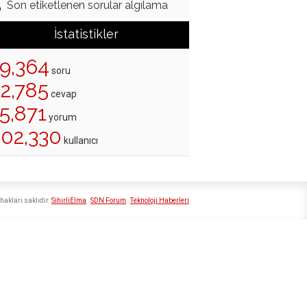
Son etiketlenen sorular algılama
İstatistikler
19,364
soru
22,785
cevap
5,871
yorum
202,330
kullanıcı
hakları saklıdır
SihirliElma
SDN Forum
Teknoloji Haberleri