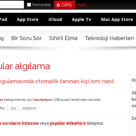
Remember
Kayıt
Pad
App Store
iCloud
Apple Tv
Mac App Store
ış
Bir Soru Sor
Sihirli Elma
Teknoloji Haberleri
lar algılama
Ho
ygulamasında otomatik tanınan kişi ismi nasıl
Si
kı
si
kategorisinde
jlpn
(
250
puan)
tarafından
soruldu
Yeni Kullanıcı
so
flar
yüz
algılama
De
 soruların listesine
veya
popüler etiketlere
tıklayınız.