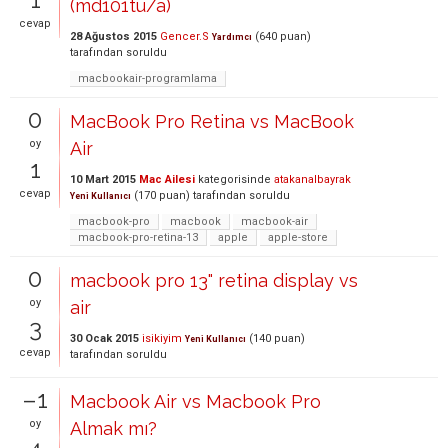
(md101tu/a)
cevap
28 Ağustos 2015
Gencer.S
(
640
puan)
Yardımcı
tarafından
soruldu
macbookair-programlama
0
MacBook Pro Retina vs MacBook
oy
Air
1
10 Mart 2015
Mac Ailesi
kategorisinde
atakanalbayrak
cevap
(
170
puan)
tarafından
soruldu
Yeni Kullanıcı
macbook-pro
macbook
macbook-air
macbook-pro-retina-13
apple
apple-store
0
macbook pro 13" retina display vs
oy
air
3
30 Ocak 2015
isikiyim
(
140
puan)
Yeni Kullanıcı
cevap
tarafından
soruldu
–1
Macbook Air vs Macbook Pro
oy
Almak mı?