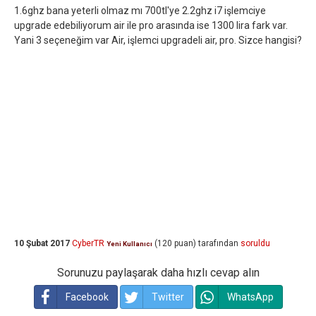
1.6ghz bana yeterli olmaz mı 700tl'ye 2.2ghz i7 işlemciye
upgrade edebiliyorum air ile pro arasında ise 1300 lira fark var.
Yani 3 seçeneğim var Air, işlemci upgradeli air, pro. Sizce hangisi?
10 Şubat 2017
CyberTR
(
120
puan)
tarafından
soruldu
Yeni Kullanıcı
Sorunuzu paylaşarak daha hızlı cevap alın
Facebook
Twitter
WhatsApp