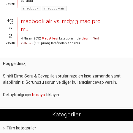
soruldu
cevap
macbook
macbook-air
+3
macbook air vs. md313 mac pro
oy
mu
2
4 Nisan 2012
Mac Ailesi
kategorisinde
devrim
Yeni
cevap
(
150
puan)
tarafından
soruldu
Kullanıcı
Hoş geldiniz,
Sihirli Elma Soru & Cevap ile sorularınıza en kısa zamanda yanıt
alabilirsiniz. Sorunuzu sorun ve diğer kullanıcılar cevap versin.
Detaylı bilgi için
buraya
tıklayın.
Kategoriler
Tüm kategoriler