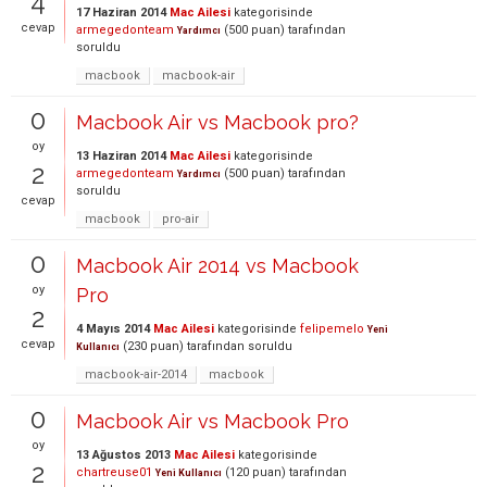
4
17 Haziran 2014
Mac Ailesi
kategorisinde
cevap
armegedonteam
(
500
puan)
tarafından
Yardımcı
soruldu
macbook
macbook-air
0
Macbook Air vs Macbook pro?
oy
13 Haziran 2014
Mac Ailesi
kategorisinde
2
armegedonteam
(
500
puan)
tarafından
Yardımcı
soruldu
cevap
macbook
pro-air
0
Macbook Air 2014 vs Macbook
oy
Pro
2
4 Mayıs 2014
Mac Ailesi
kategorisinde
felipemelo
Yeni
cevap
(
230
puan)
tarafından
soruldu
Kullanıcı
macbook-air-2014
macbook
0
Macbook Air vs Macbook Pro
oy
13 Ağustos 2013
Mac Ailesi
kategorisinde
2
chartreuse01
(
120
puan)
tarafından
Yeni Kullanıcı