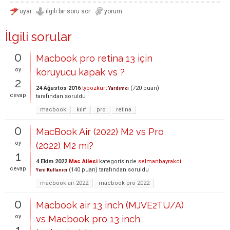
İlgili sorular
0
Macbook pro retina 13 için
oy
koruyucu kapak vs ?
2
24 Ağustos 2016
tybozkurt
(
720
puan)
Yardımcı
cevap
tarafından
soruldu
macbook
kılıf
pro
retina
0
MacBook Air (2022) M2 vs Pro
oy
(2022) M2 mi?
1
4 Ekim 2022
Mac Ailesi
kategorisinde
selmanbayrakci
cevap
(
140
puan)
tarafından
soruldu
Yeni Kullanıcı
macbook-air-2022
macbook-pro-2022
0
Macbook air 13 inch (MJVE2TU/A)
oy
vs Macbook pro 13 inch
1