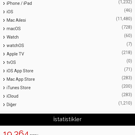
(1,232)
iPhone / iPad
(46)
iOS
(11,480)
Mac Ailesi
(728)
macOS
(60)
Watch
(7)
watchOS
(218)
Apple TV
(0)
tvOS
(71)
iOS App Store
(283)
Mac App Store
(200)
iTunes Store
(283)
iCloud
(1,210)
Diğer
İstatistikler
19,364