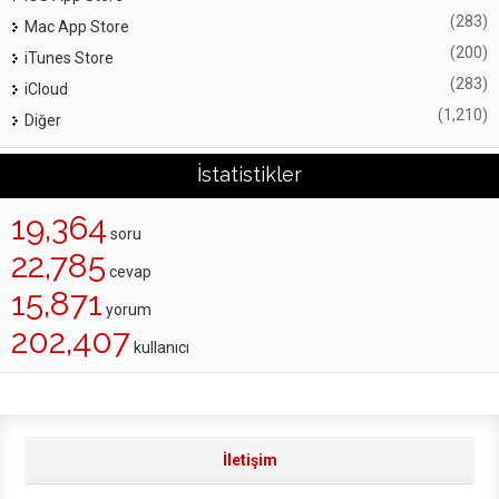
(283)
Mac App Store
(200)
iTunes Store
(283)
iCloud
(1,210)
Diğer
İstatistikler
19,364
soru
22,785
cevap
15,871
yorum
202,407
kullanıcı
İletişim