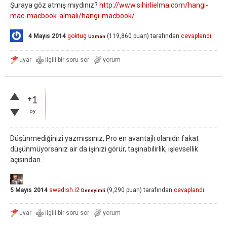
Şuraya göz atmış mıydınız?
http://www.sihirlielma.com/hangi-
mac-macbook-almali/hangi-macbook/
4 Mayıs 2014
goktug
(
119,860
puan)
tarafından
cevaplandı
Uzman
+1
oy
Düşünmediğinizi yazmışsınız, Pro en avantajlı olanıdır fakat
düşünmüyorsanız air da işinizi görür, taşınabilirlik, işlevsellik
açısından.
5 Mayıs 2014
swedish.i2
(
9,290
puan)
tarafından
cevaplandı
Deneyimli