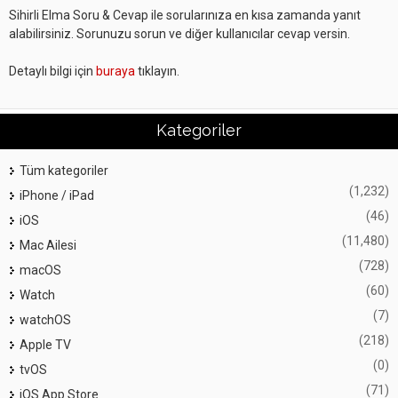
Sihirli Elma Soru & Cevap ile sorularınıza en kısa zamanda yanıt
alabilirsiniz. Sorunuzu sorun ve diğer kullanıcılar cevap versin.
Detaylı bilgi için
buraya
tıklayın.
Kategoriler
Tüm kategoriler
(1,232)
iPhone / iPad
(46)
iOS
(11,480)
Mac Ailesi
(728)
macOS
(60)
Watch
(7)
watchOS
(218)
Apple TV
(0)
tvOS
(71)
iOS App Store