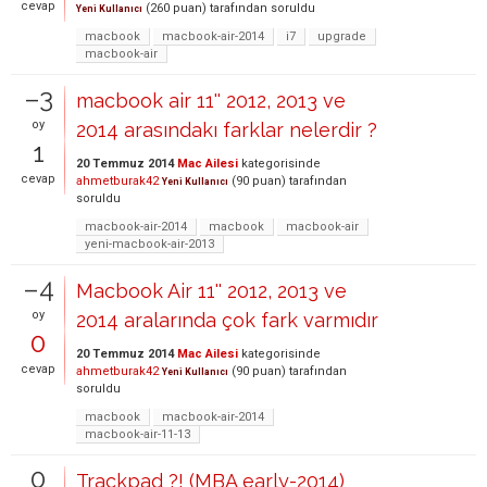
cevap
(
260
puan)
tarafından
soruldu
Yeni Kullanıcı
macbook
macbook-air-2014
i7
upgrade
macbook-air
–3
macbook air 11'' 2012, 2013 ve
oy
2014 arasındakı farklar nelerdir ?
1
20 Temmuz 2014
Mac Ailesi
kategorisinde
cevap
ahmetburak42
(
90
puan)
tarafından
Yeni Kullanıcı
soruldu
macbook-air-2014
macbook
macbook-air
yeni-macbook-air-2013
–4
Macbook Air 11'' 2012, 2013 ve
oy
2014 aralarında çok fark varmıdır
0
20 Temmuz 2014
Mac Ailesi
kategorisinde
cevap
ahmetburak42
(
90
puan)
tarafından
Yeni Kullanıcı
soruldu
macbook
macbook-air-2014
macbook-air-11-13
0
Trackpad ?! (MBA early-2014)