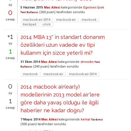
oy
5 Haziran 2015
Mac Ailesi
kategorisinde
Egemen İpek
0
(
260
puan)
tarafından
soruldu
Yeni Kullanıcı
cevap
macbook-air-2014
macbook-air
macbook
trackpad
-click
+1
2014 MBA 13'' in standart donanım
oy
özellikleri uzun vadede ev tipi
1
kullanım için sizce yeterli mi?
cevap
31 Ekim 2014
Mac Ailesi
kategorisinde
dmnokn
Yeni
(
240
puan)
tarafından
soruldu
Kullanıcı
macbook
macbook-air
macbook-air-2014
0
2014 macbook air(early)
oy
modellerinin 2013 model air'lere
1
göre daha yavaş olduğu ile ilgili
cevap
haberler ne kadar doğru?
7 Mayıs 2014
Mac Ailesi
kategorisinde
kemal
Yardımcı
(
500
puan)
tarafından
soruldu