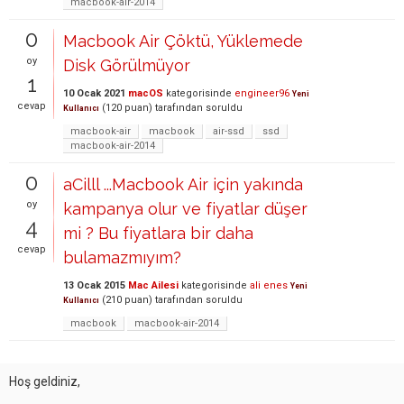
macbook-air-2014
0
Macbook Air Çöktü, Yüklemede
oy
Disk Görülmüyor
1
10 Ocak 2021
macOS
kategorisinde
engineer96
Yeni
cevap
(
120
puan)
tarafından
soruldu
Kullanıcı
macbook-air
macbook
air-ssd
ssd
macbook-air-2014
0
aCilll ...Macbook Air için yakında
oy
kampanya olur ve fiyatlar düşer
4
mi ? Bu fiyatlara bir daha
cevap
bulamazmıyım?
13 Ocak 2015
Mac Ailesi
kategorisinde
ali enes
Yeni
(
210
puan)
tarafından
soruldu
Kullanıcı
macbook
macbook-air-2014
Hoş geldiniz,