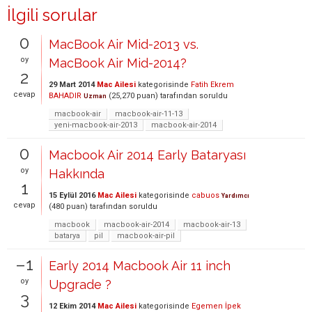
İlgili sorular
0
MacBook Air Mid-2013 vs.
oy
MacBook Air Mid-2014?
2
29 Mart 2014
Mac Ailesi
kategorisinde
Fatih Ekrem
cevap
BAHADIR
(
25,270
puan)
tarafından
soruldu
Uzman
macbook-air
macbook-air-11-13
yeni-macbook-air-2013
macbook-air-2014
0
Macbook Air 2014 Early Bataryası
oy
Hakkında
1
15 Eylül 2016
Mac Ailesi
kategorisinde
cabuos
Yardımcı
cevap
(
480
puan)
tarafından
soruldu
macbook
macbook-air-2014
macbook-air-13
batarya
pil
macbook-air-pil
–1
Early 2014 Macbook Air 11 inch
oy
Upgrade ?
3
12 Ekim 2014
Mac Ailesi
kategorisinde
Egemen İpek