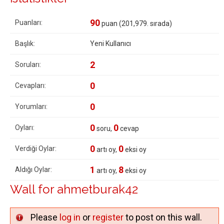
90
Puanları:
puan (
201,979
. sırada)
Başlık:
Yeni Kullanıcı
2
Soruları:
0
Cevapları:
0
Yorumları:
0
0
Oyları:
soru,
cevap
0
0
Verdiği Oylar:
artı oy,
eksi oy
1
8
Aldığı Oylar:
artı oy,
eksi oy
Wall for ahmetburak42
Please
log in
or
register
to post on this wall.