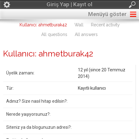
Giriş Yap | Kayıt ol
Menüyü göster
Kullanıcı: ahmetburak42
Wall
Recent activity
All questions
All answers
Kullanıcı: ahmetburak42
12 yıl (since 20 Temmuz
Üyelik zamanı:
2014)
Tür:
Kayıtlı kullanıcı
Adınız? Size nasıl hitap edilsin?:
Nerede yaşıyorsunuz?:
Siteniz ya da blogunuzun adresi?: