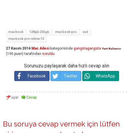
macbook
128gb-256gb
macbook-pro
ssd
macbook-pro-retina-15
27 Kasım 2016
Mac Ailesi
kategorisinde
gangstagangsta
Yeni Kullanıcı
(
190
puan)
tarafından
soruldu
Sorunuzu paylaşarak daha hızlı cevap alın
Facebook
Twitter
WhatsApp
Bu soruya cevap vermek için lütfen