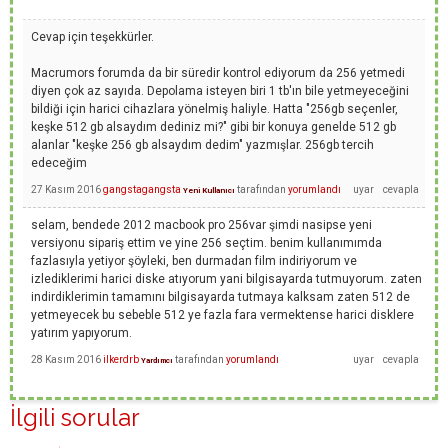
Cevap için teşekkürler.
Macrumors forumda da bir süredir kontrol ediyorum da 256 yetmedi
diyen çok az sayıda. Depolama isteyen biri 1 tb'ın bile yetmeyeceğini
bildiği için harici cihazlara yönelmiş haliyle. Hatta "256gb seçenler,
keşke 512 gb alsaydım dediniz mi?" gibi bir konuya genelde 512 gb
alanlar "keşke 256 gb alsaydım dedim" yazmışlar. 256gb tercih
edeceğim
27 Kasım 2016
gangstagangsta
tarafından
yorumlandı
Yeni Kullanıcı
selam, bendede 2012 macbook pro 256var şimdi nasipse yeni
versiyonu sipariş ettim ve yine 256 seçtim. benim kullanımımda
fazlasıyla yetiyor şöyleki, ben durmadan film indiriyorum ve
izlediklerimi harici diske atıyorum yani bilgisayarda tutmuyorum. zaten
indirdiklerimin tamamını bilgisayarda tutmaya kalksam zaten 512 de
yetmeyecek bu sebeble 512 ye fazla fara vermektense harici disklere
yatırım yapıyorum.
28 Kasım 2016
ilkerdrb
tarafından
yorumlandı
Yardımcı
İlgili sorular