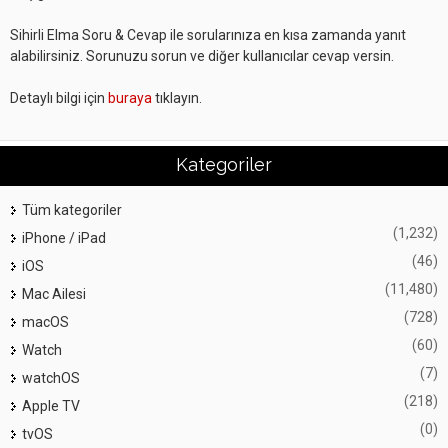
Sihirli Elma Soru & Cevap ile sorularınıza en kısa zamanda yanıt
alabilirsiniz. Sorunuzu sorun ve diğer kullanıcılar cevap versin.
Detaylı bilgi için
buraya
tıklayın.
Kategoriler
Tüm kategoriler
(1,232)
iPhone / iPad
(46)
iOS
(11,480)
Mac Ailesi
(728)
macOS
(60)
Watch
(7)
watchOS
(218)
Apple TV
(0)
tvOS