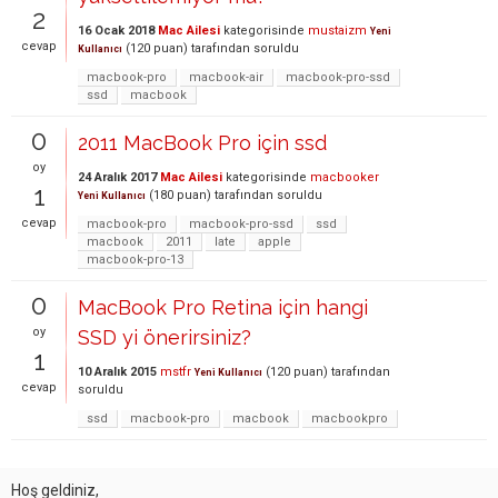
2
16 Ocak 2018
Mac Ailesi
kategorisinde
mustaizm
Yeni
cevap
(
120
puan)
tarafından
soruldu
Kullanıcı
macbook-pro
macbook-air
macbook-pro-ssd
ssd
macbook
0
2011 MacBook Pro için ssd
oy
24 Aralık 2017
Mac Ailesi
kategorisinde
macbooker
1
(
180
puan)
tarafından
soruldu
Yeni Kullanıcı
cevap
macbook-pro
macbook-pro-ssd
ssd
macbook
2011
late
apple
macbook-pro-13
0
MacBook Pro Retina için hangi
oy
SSD yi önerirsiniz?
1
10 Aralık 2015
mstfr
(
120
puan)
tarafından
Yeni Kullanıcı
cevap
soruldu
ssd
macbook-pro
macbook
macbookpro
Hoş geldiniz,