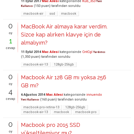
11 Eylül 2017
Mac Ailesi
kategorisinde
Kub_353
Yeni
(
150
puan)
tarafından
soruldu
Kullanıcı
macbook-air
ssd
macbook
0
MacBook Air almaya karar verdim.
oy
Sizce kap alırken klavye için de
1
almalıyım?
cevap
11 Eylül 2014
Mac Ailesi
kategorisinde
CntCgl
Yardımcı
(
1,350
puan)
tarafından
soruldu
macbook-air-13
128gb-256gb
0
Macbook Air 128 GB mı yoksa 256
oy
GB mı?
4
6 Ağustos 2014
Mac Ailesi
kategorisinde
innuendo
cevap
(
160
puan)
tarafından
soruldu
Yeni Kullanıcı
macbook-pro-retina-13
128gb-256gb
macbook-air-13
macbook
macbook-pro
0
Macbook pro 2015 SSD
oy
yükseltilemiyor mu?