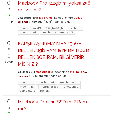
0
Macbook Pro 512gb mı yoksa 256
oy
gb ssd mi?
2
2 Ağustos 2016
Mac Ailesi
kategorisinde
Doğuş
cevap
(
1,660
puan)
tarafından
soruldu
Yardımcı
macbook-air-13
128gb-256gb
macbook
macbook-air
macbook-pro-retina-13
0
KARŞILAŞTIRMA: MBA 256GB
oy
BELLEK 8gb RAM & rMBP 128GB
1
BELLEK 8GB RAM. BİLGİ VERİR
cevap
MİSİNİZ ?
23 Ekim 2014
Mac Ailesi
kategorisinde
zıkkımlık
Yeni
(
120
puan)
tarafından
soruldu
Kullanıcı
macbook
macbook-air
macbook-pro
mac
ram
128gb-256gb
photoshop
apple-store
bellek
0
Macbook Pro için SSD mi ? Ram
oy
mi ?
3