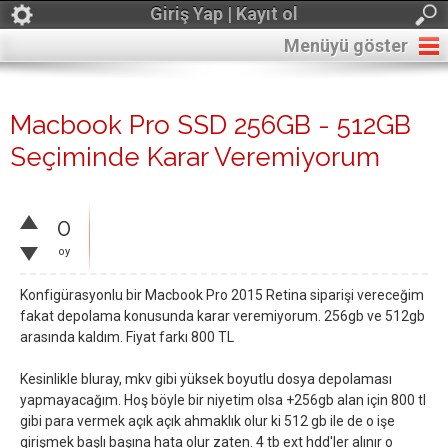
Giriş Yap | Kayıt ol
Menüyü göster
Macbook Pro SSD 256GB - 512GB
Seçiminde Karar Veremiyorum
0
oy
Konfigürasyonlu bir Macbook Pro 2015 Retina siparişi vereceğim
fakat depolama konusunda karar veremiyorum. 256gb ve 512gb
arasında kaldım. Fiyat farkı 800 TL
Kesinlikle bluray, mkv gibi yüksek boyutlu dosya depolaması
yapmayacağım. Hoş böyle bir niyetim olsa +256gb alan için 800 tl
gibi para vermek açık açık ahmaklık olur ki 512 gb ile de o işe
girişmek başlı başına hata olur zaten. 4 tb ext hdd'ler alınır o