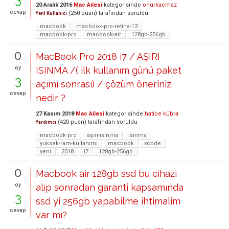
20 Aralık 2016
Mac Ailesi
kategorisinde
onurkacmaz
cevap
(
250
puan)
tarafından
soruldu
Yeni Kullanıcı
macbook
macbook-pro-retina-13
macbook-pro
macbook-air
128gb-256gb
0
MacBook Pro 2018 i7 / AŞIRI
oy
ISINMA /( ilk kullanım günü paket
3
açımı sonrası) / çözüm öneriniz
cevap
nedir ?
27 Kasım 2018
Mac Ailesi
kategorisinde
hatice kübra
(
420
puan)
tarafından
soruldu
Yardımcı
macbook-pro
aşırı-ısınma
ısınma
yuksek-ram-kullanımı
macbook
xcode
yeni
2018
i7
128gb-256gb
0
Macbook air 128gb ssd bu cihazı
oy
alıp sonradan garanti kapsamında
3
ssd yi 256gb yapabilme ihtimalim
cevap
var mı?