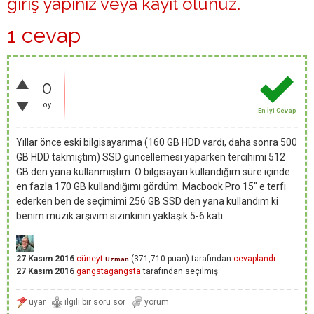
giriş yapınız
veya
kayıt olunuz
.
1 cevap
0
oy
En İyi Cevap
Yıllar önce eski bilgisayarıma (160 GB HDD vardı, daha sonra 500
GB HDD takmıştım) SSD güncellemesi yaparken tercihimi 512
GB den yana kullanmıştım. O bilgisayarı kullandığım süre içinde
en fazla 170 GB kullandığımı gördüm. Macbook Pro 15" e terfi
ederken ben de seçimimi 256 GB SSD den yana kullandım ki
benim müzik arşivim sizinkinin yaklaşık 5-6 katı.
27 Kasım 2016
cüneyt
(
371,710
puan)
tarafından
cevaplandı
Uzman
27 Kasım 2016
gangstagangsta
tarafından
seçilmiş