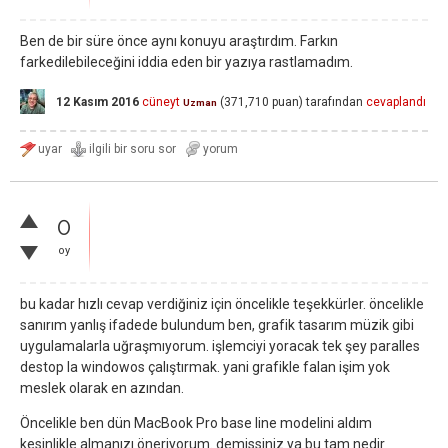
Ben de bir süre önce aynı konuyu araştırdım. Farkın
farkedilebileceğini iddia eden bir yazıya rastlamadım.
12 Kasım 2016
cüneyt
(
371,710
puan)
tarafından
cevaplandı
Uzman
0
oy
bu kadar hızlı cevap verdiğiniz için öncelikle teşekkürler. öncelikle
sanırım yanlış ifadede bulundum ben, grafik tasarım müzik gibi
uygulamalarla uğraşmıyorum. işlemciyi yoracak tek şey paralles
destop la windowos çalıştırmak. yani grafikle falan işim yok
meslek olarak en azından.
Öncelikle ben dün MacBook Pro base line modelini aldım
kesinlikle almanızı öneriyorum. demissiniz ya bu tam nedir