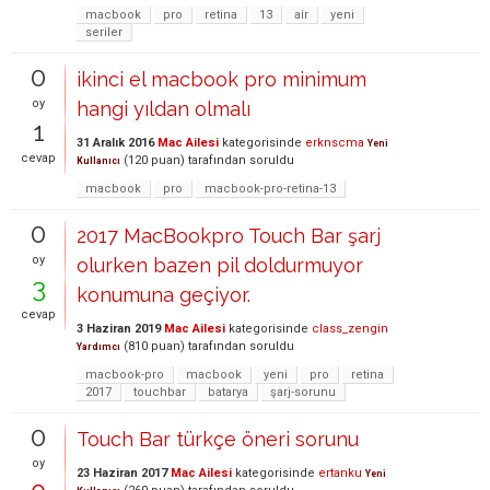
macbook
pro
retina
13
air
yeni
seriler
0
ikinci el macbook pro minimum
oy
hangi yıldan olmalı
1
31 Aralık 2016
Mac Ailesi
kategorisinde
erknscma
Yeni
cevap
(
120
puan)
tarafından
soruldu
Kullanıcı
macbook
pro
macbook-pro-retina-13
0
2017 MacBookpro Touch Bar şarj
oy
olurken bazen pil doldurmuyor
3
konumuna geçiyor.
cevap
3 Haziran 2019
Mac Ailesi
kategorisinde
class_zengin
(
810
puan)
tarafından
soruldu
Yardımcı
macbook-pro
macbook
yeni
pro
retina
2017
touchbar
batarya
şarj-sorunu
0
Touch Bar türkçe öneri sorunu
oy
23 Haziran 2017
Mac Ailesi
kategorisinde
ertanku
Yeni