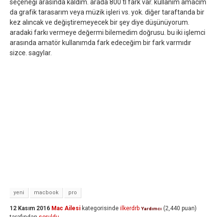
seçeneği arasında kaldım. arada 800 tl fark var. kullanım amacım
da grafik tarasarım veya müzik işleri vs. yok. diğer taraftanda bir
kez alıncak ve değiştiremeyecek bir şey diye düşünüyorum.
aradaki farkı vermeye değermi bilemedim doğrusu. bu iki işlemci
arasında amatör kullanımda fark edeceğim bir fark varmıdır
sizce. sagylar.
yeni
macbook
pro
12 Kasım 2016
Mac Ailesi
kategorisinde
ilkerdrb
(
2,440
puan)
Yardımcı