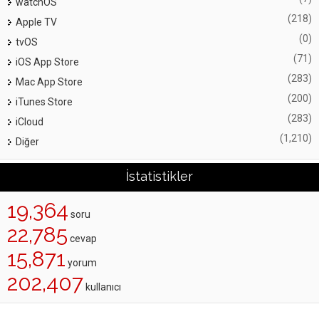
watchOS
(218)
Apple TV
(0)
tvOS
(71)
iOS App Store
(283)
Mac App Store
(200)
iTunes Store
(283)
iCloud
(1,210)
Diğer
İstatistikler
19,364
soru
22,785
cevap
15,871
yorum
202,407
kullanıcı