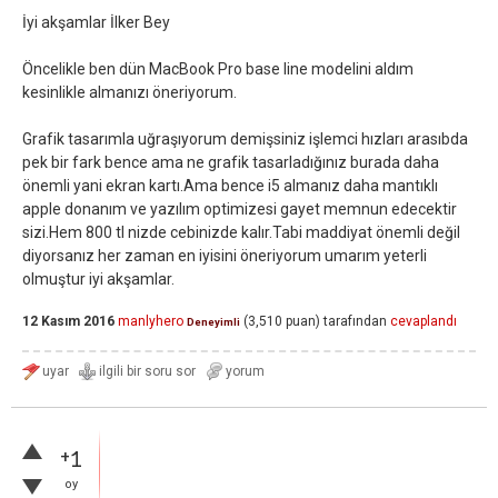
İyi akşamlar İlker Bey
Öncelikle ben dün MacBook Pro base line modelini aldım
kesinlikle almanızı öneriyorum.
Grafik tasarımla uğraşıyorum demişsiniz işlemci hızları arasıbda
pek bir fark bence ama ne grafik tasarladığınız burada daha
önemli yani ekran kartı.Ama bence i5 almanız daha mantıklı
apple donanım ve yazılım optimizesi gayet memnun edecektir
sizi.Hem 800 tl nizde cebinizde kalır.Tabi maddiyat önemli değil
diyorsanız her zaman en iyisini öneriyorum umarım yeterli
olmuştur iyi akşamlar.
12 Kasım 2016
manlyhero
(
3,510
puan)
tarafından
cevaplandı
Deneyimli
+1
oy