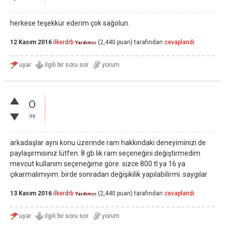
herkese teşekkür ederim çok sağolun.
12 Kasım 2016
ilkerdrb
(
2,440
puan)
tarafından
cevaplandı
Yardımcı
0
oy
arkadaşlar aynı konu üzerinde ram hakkındaki deneyiminizi de
paylaşırmısınız lütfen. 8 gb lık ram seçeneğini değiştirmedim
mevcut kullanım seçeneğime göre. sizce 800 tl ya 16 ya
çıkarmalımıyım. birde sonradan değişikilik yapılabilirmi. saygılar
13 Kasım 2016
ilkerdrb
(
2,440
puan)
tarafından
cevaplandı
Yardımcı