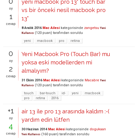
0
yeni macbook pro 13" touch bar
oy
vs bir önceki nesil macbook pro
1
13"
cevap
8 Aralık 2016
Mac Ailesi
kategorisinde
zangetsu
Yeni
(
120
puan)
tarafından
soruldu
Kullanıcı
yeni
macbook
pro
retina
0
Yeni Macbook Pro (Touch Bar) mu
oy
yoksa eski modellerden mi
2
almalıyım?
cevap
31 Ekim 2016
Mac Ailesi
kategorisinde
Macabre
Yeni
(
120
puan)
tarafından
soruldu
Kullanıcı
touch
bar-touch
id-
yeni
macbook
pro
retina
2016
+1
air 13 ile pro 13 arasında kaldım :-(
oy
yardım edin lütfen
4
30 Haziran 2014
Mac Ailesi
kategorisinde
dogukaan
cevap
(
160
puan)
tarafından
soruldu
Yeni Kullanıcı