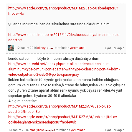
http://www.apple.com/tr/shop/product/MJ1M2/usb-c-usb-adaptörü?
fnode=4c
Şu anda indirimde, ben de sihirilielma sitesinde okudum aldım.
http://www.sihirlielma.com/2016/11/06/aksesuar-fiyat-indirim-usb-c-
adaptor/
12 Kasım 2016
cüneyt
tarafından
yorumlandı
Uzman
bende satechinin böyle bir hub ını almayı düşünüyordum
http://www.satechi.net/index.php/metallic-series/satechi-slim-
aluminum-type-c-multi-port-adapter-with-type-c-charging-port-4k-hdmi-
video-output-and-2-usb-3-0-ports-space-gray
linkten bakabilirsin türkiyede getiriyorlar ama sonra indirim olduğunu
gördüm ve bi tane usb-c to usb-a,bir tane de hdmı,usb-a ve usb-c çıkışına
dönüştüren 2 tane aparat aldım renk uyumu yok beyaz renkliler.Ve yurt
dışından gelme fiyatının 30-40 tl altındalar.
Aldığım aparatlar:
http://www.apple.com/tr/shop/product/MJ1M2ZM/A/usb-c-usb-
adaptörü?fnode=8b
http://www.apple.com/tr/shop/product/MJ1K2ZM/A/usb-c-dijital-av-
çoklu-bağlantı-noktası-adaptörü?fnode=8b
13 Kasım 2016
manlyhero
tarafından
yorumlandı
Deneyimli