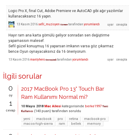
Logic Pro X, final Cut, Adobe Premiere ve AutoCAD gibi ağır yazılımlar
kullanacaksanız 16 yapın.
13 Kasım 2016
sefil_muzisyen
tarafından
yorumlandı
Uzman
Hayır ram ana karta gömülü geliyor sonradan sen değiştirme
yapamassın malesef.
Sefil güzel konuşmuş 16 yaparsan imkanın varsa göz çıkarmaz
bence.Oyun oynayacaksınız da 16 öneriyorum.
13 Kasım 2016
manlyhero
tarafından
yorumlandı
Deneyimli
İlgili sorular
0
2017 MacBook Pro 13" Touch Bar
oy
Ram Kullanımı Normal mi?
1
10 Mayıs 2018
Mac Ailesi
kategorisinde
berke1997
Yeni
cevap
(
140
puan)
tarafından
soruldu
Kullanıcı
yeni
macbook
pro
retina
macbook-pro
macos-high-sierra
ram
bellek
memory