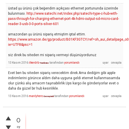
üstad şu ürünü çok beğendim açıkçası ethernet portununda üzerinde
bulunması.
http://www.satechi.net/index.php/satechi-type-c-hub-with-
pass-through-for-charging-ethernet-port-4k-hdmi-output-sd-micro-card-
reader-3-usb-3-0-ports-silver-601
amazondan şu ürünü sipariş etmiştim iptal ettim.
https://www.amazon.de/gp/product/B01KF3GTCY/ref=oh_aui_detailpage_o0
ie=UTF8&psc=1
siz direk bu siteden mi sipariş vermeyi düşünüyordunuz
13 Kasım 2016
ilkerdrb
tarafından
yorumlandı
Yardımcı
Evet ben bu siteden sipariş verecektim direk.Ama dediğim gibi apple
indirimlerini görünce aldım daha uyguna geldi eternet kullanmasamda
olur çünkü alış amacım taşınabilirlik.Ups kargo ile gönderiyorlar evet o
daha da güzel bir hub kesinlikle.
13 Kasım 2016
manlyhero
tarafından
yorumlandı
Deneyimli
0
oy