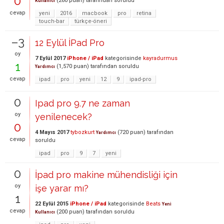
0
(
260
puan)
tarafından
soruldu
Kullanıcı
cevap
yeni
2016
macbook
pro
retina
touch-bar
türkçe-öneri
–3
12 Eylül İPad Pro
oy
7 Eylül 2017
iPhone / iPad
kategorisinde
kayradurmus
1
(
1,570
puan)
tarafından
soruldu
Yardımcı
cevap
ipad
pro
yeni
12
9
ipad-pro
0
Ipad pro 9.7 ne zaman
oy
yenilenecek?
0
4 Mayıs 2017
tybozkurt
(
720
puan)
tarafından
Yardımcı
cevap
soruldu
ipad
pro
9
7
yeni
0
İpad pro makine mühendisliği için
oy
işe yarar mı?
1
22 Eylül 2015
iPhone / iPad
kategorisinde
Beats
Yeni
cevap
(
200
puan)
tarafından
soruldu
Kullanıcı