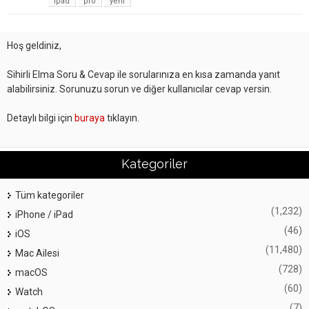
ipad
pro
yeni
Hoş geldiniz,
Sihirli Elma Soru & Cevap ile sorularınıza en kısa zamanda yanıt
alabilirsiniz. Sorunuzu sorun ve diğer kullanıcılar cevap versin.
Detaylı bilgi için
buraya
tıklayın.
Kategoriler
Tüm kategoriler
(1,232)
iPhone / iPad
(46)
iOS
(11,480)
Mac Ailesi
(728)
macOS
(60)
Watch
(7)