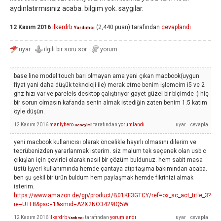
aydınlatırmısınız acaba. bilgim yok. saygılar.
12 Kasım 2016
ilkerdrb
(
2,440
puan)
tarafından
cevaplandı
Yardımcı
base line model touch barı olmayan ama yeni çıkan macbook(uygun
fiyat yani daha düşük teknoloji ile) merak etme benim işlemcim i5 ve 2
ghz hızı var ve parelels desktop çalıştırıyor gayet güzel bir biçimde :) hiç
bir sorun olmasın kafanda senin almak istediğin zaten benim 1.5 katım
öyle düşün.
12 Kasım 2016
manlyhero
tarafından
yorumlandı
Deneyimli
yeni macbook kullanıcısı olarak öncelikle hayırlı olmasını dilerim ve
tecrübenizden yararlanmak isterim. siz malum tek seçenek olan usb c
çıkışları için çevirici olarak nasıl bir çözüm buldunuz. hem sabit masa
üstü işyeri kullanımında hemde çantaya atıp taşıma bakımından acaba.
ben şu şekil bir ürün buldum hem paylaşmak hemde fikrinizi almak
isterim.
https://www.amazon.de/gp/product/B01KF3GTCY/ref=ox_sc_act_title_3?
ie=UTF8&psc=1&smid=A2X2NO3429IQ5W
12 Kasım 2016
ilkerdrb
tarafından
yorumlandı
Yardımcı