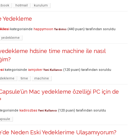
cbook
hotmail
kurulum
e Yedekleme
Ailesi
kategorisinde
happymoon
(
440
puan)
tarafından
soruldu
Yardımcı
yedekleme
 yedekleme hdsine time machine ile nasıl
ğim?
esi
kategorisinde
iamjoker
(
120
puan)
tarafından
soruldu
Yeni Kullanıcı
edekleme
time
machine
Capsule'ün Mac yedekleme özelliği PC için de
?
tegorisinde
kadirozbas
(
120
puan)
tarafından
soruldu
Yeni Kullanıcı
apsule
'de Neden Eski Yedeklerime Ulaşamıyorum?