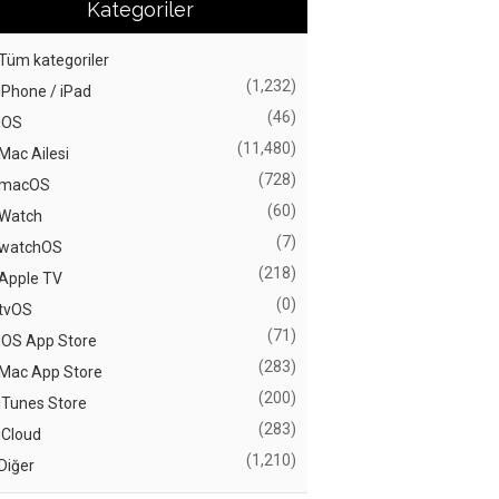
Kategoriler
Tüm kategoriler
(1,232)
iPhone / iPad
(46)
iOS
(11,480)
Mac Ailesi
(728)
macOS
(60)
Watch
(7)
watchOS
(218)
Apple TV
(0)
tvOS
(71)
iOS App Store
(283)
Mac App Store
(200)
iTunes Store
(283)
iCloud
(1,210)
Diğer