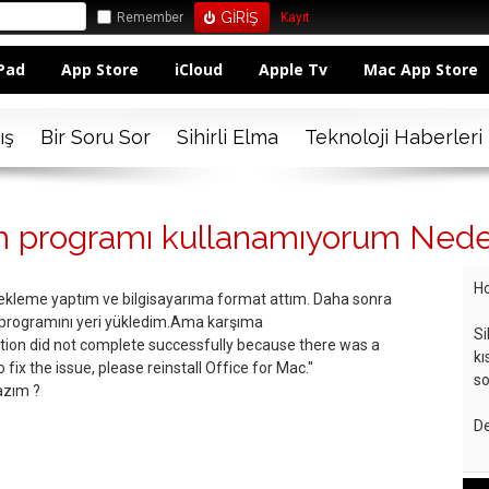
Remember
Kayıt
Pad
App Store
iCloud
Apple Tv
Mac App Store
ış
Bir Soru Sor
Sihirli Elma
Teknoloji Haberleri
m programı kullanamıyorum Nede
Ho
dekleme yaptım ve bilgisayarıma format attım. Daha sonra
programını yeri yükledim.Ama karşıma
Si
lation did not complete successfully because there was a
kı
 fix the issue, please reinstall Office for Mac.''
so
azım ?
De