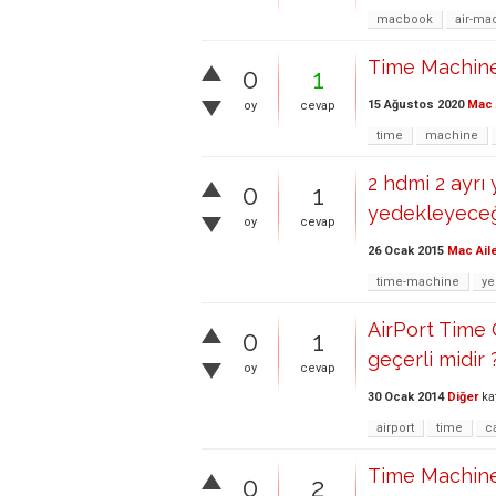
macbook
air-ma
Time Machin
0
1
15 Ağustos 2020
Mac 
oy
cevap
time
machine
2 hdmi 2 ayrı
0
1
yedekleyece
oy
cevap
26 Ocak 2015
Mac Ail
time-machine
y
AirPort Time 
0
1
geçerli midir 
oy
cevap
30 Ocak 2014
Diğer
ka
airport
time
c
Time Machine
0
2