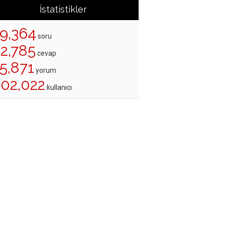
İstatistikler
19,364
soru
22,785
cevap
5,871
yorum
202,022
kullanıcı