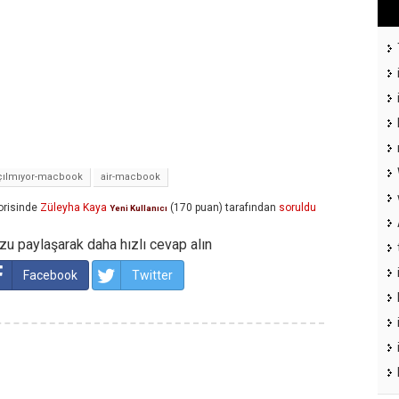
ılmıyor-macbook
air-macbook
risinde
Züleyha Kaya
(
170
puan)
tarafından
soruldu
Yeni Kullanıcı
u paylaşarak daha hızlı cevap alın
Facebook
Twitter