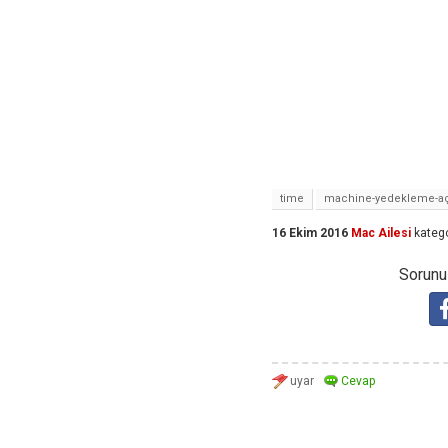
time
machine-yedekleme-aç
16 Ekim 2016
Mac Ailesi
katego
Sorunuz