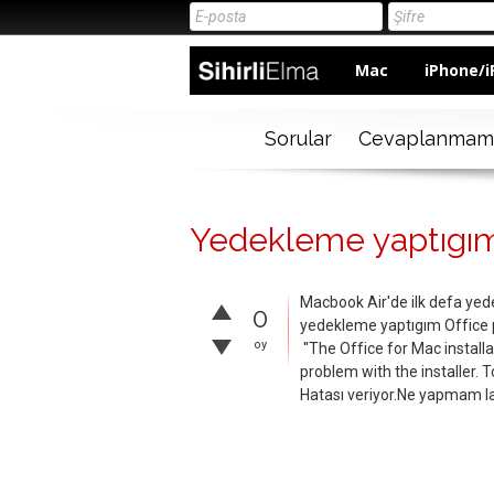
Mac
iPhone/i
Sorular
Cevaplanmam
Yedekleme yaptıgı
Macbook Air'de ilk defa ye
0
yedekleme yaptıgım Office 
oy
''The Office for Mac instal
problem with the installer. To
Hatası veriyor.Ne yapmam l