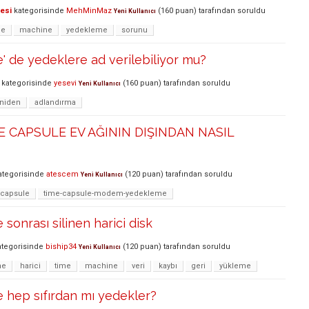
lesi
kategorisinde
MehMinMaz
(
160
puan)
tarafından
soruldu
Yeni Kullanıcı
me
machine
yedekleme
sorunu
 de yedeklere ad verilebiliyor mu?
kategorisinde
yesevi
(
160
puan)
tarafından
soruldu
Yeni Kullanıcı
niden
adlandırma
E CAPSULE EV AĞININ DIŞINDAN NASIL
tegorisinde
atescem
(
120
puan)
tarafından
soruldu
Yeni Kullanıcı
e-capsule
time-capsule-modem-yedekleme
sonrası silinen harici disk
tegorisinde
biship34
(
120
puan)
tarafından
soruldu
Yeni Kullanıcı
me
harici
time
machine
veri
kaybı
geri
yükleme
 hep sıfırdan mı yedekler?