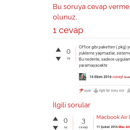
Bu soruya cevap vermek
olunuz
.
1 cevap
Office gibi paketten (.pkg
0
yükleme yapmazlar, sistemdek
oy
Bu nedenle, sadece uygulam
yaramayacaktır.
16 Ekim 2016
cüneyt
Uz
İlgili sorular
Macbook Air H
0
3
11 Şubat 2016
Mac Ail
oy
cevap