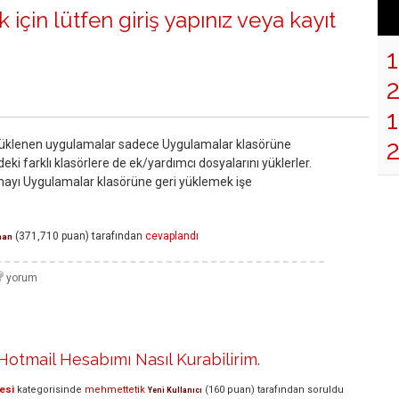
 için lütfen
giriş yapınız
veya
kayıt
1
) yüklenen uygulamalar sadece Uygulamalar klasörüne
i farklı klasörlere de ek/yardımcı dosyalarını yüklerler.
ayı Uygulamalar klasörüne geri yüklemek işe
(
371,710
puan)
tarafından
cevaplandı
man
otmail Hesabımı Nasıl Kurabilirim.
esi
kategorisinde
mehmettetik
(
160
puan)
tarafından
soruldu
Yeni Kullanıcı