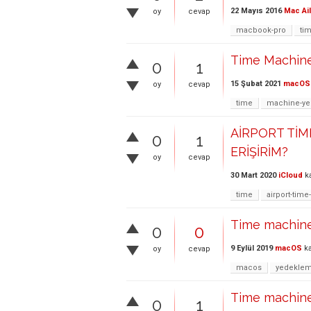
22 Mayıs 2016
Mac Ai
oy
cevap
macbook-pro
ti
Time Machine'
0
1
15 Şubat 2021
macOS
oy
cevap
time
machine-ye
AİRPORT TİM
0
1
ERİŞİRİM?
oy
cevap
30 Mart 2020
iCloud
ka
time
airport-tim
Time machine 
0
0
9 Eylül 2019
macOS
ka
oy
cevap
macos
yedekle
Time machine
0
1