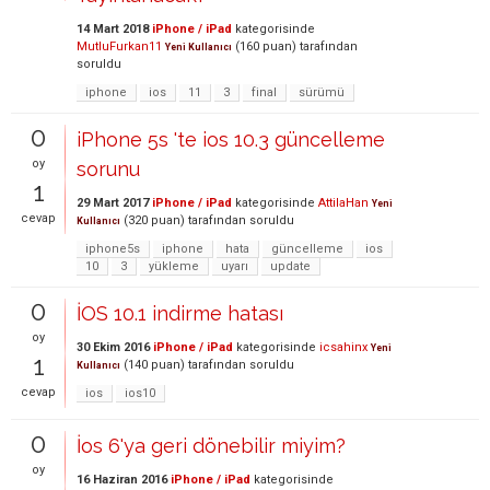
14 Mart 2018
iPhone / iPad
kategorisinde
MutluFurkan11
(
160
puan)
tarafından
Yeni Kullanıcı
soruldu
iphone
ios
11
3
final
sürümü
0
iPhone 5s 'te ios 10.3 güncelleme
oy
sorunu
1
29 Mart 2017
iPhone / iPad
kategorisinde
AttilaHan
Yeni
cevap
(
320
puan)
tarafından
soruldu
Kullanıcı
iphone5s
iphone
hata
güncelleme
ios
10
3
yükleme
uyarı
update
0
İOS 10.1 indirme hatası
oy
30 Ekim 2016
iPhone / iPad
kategorisinde
icsahinx
Yeni
1
(
140
puan)
tarafından
soruldu
Kullanıcı
cevap
ios
ios10
0
İos 6'ya geri dönebilir miyim?
oy
16 Haziran 2016
iPhone / iPad
kategorisinde