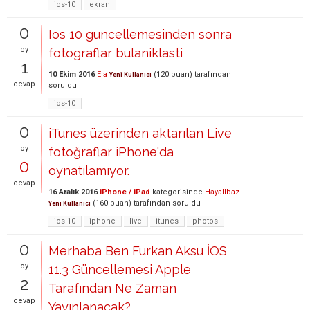
ios-10
ekran
0
Ios 10 guncellemesinden sonra
oy
fotograflar bulaniklasti
1
10 Ekim 2016
Ela
(
120
puan)
tarafından
Yeni Kullanıcı
cevap
soruldu
ios-10
0
iTunes üzerinden aktarılan Live
oy
fotoğraflar iPhone'da
0
oynatılamıyor.
cevap
16 Aralık 2016
iPhone / iPad
kategorisinde
Hayallbaz
(
160
puan)
tarafından
soruldu
Yeni Kullanıcı
ios-10
iphone
live
itunes
photos
0
Merhaba Ben Furkan Aksu İOS
oy
11.3 Güncellemesi Apple
2
Tarafından Ne Zaman
cevap
Yayınlanacak?