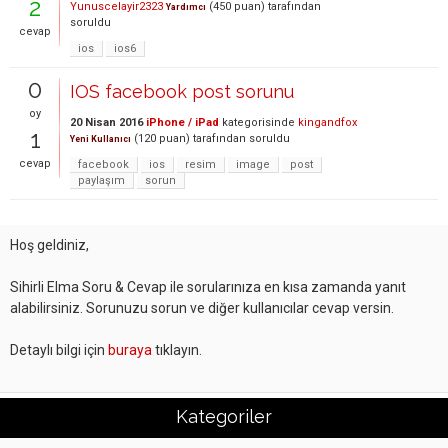
2
Yunuscelayir2323
(
450
puan)
tarafından
Yardımcı
soruldu
cevap
ios
ios6
0
IOS facebook post sorunu
oy
20 Nisan 2016
iPhone / iPad
kategorisinde
kingandfox
1
(
120
puan)
tarafından
soruldu
Yeni Kullanıcı
cevap
facebook
ios
resim
image
post
paylaşım
sorun
Hoş geldiniz,
Sihirli Elma Soru & Cevap ile sorularınıza en kısa zamanda yanıt
alabilirsiniz. Sorunuzu sorun ve diğer kullanıcılar cevap versin.
Detaylı bilgi için
buraya
tıklayın.
Kategoriler