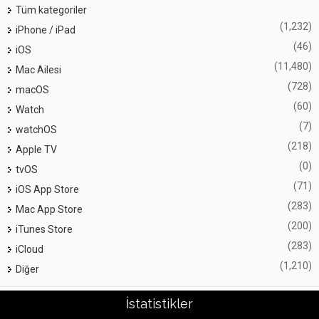
Tüm kategoriler
(1,232)
iPhone / iPad
(46)
iOS
(11,480)
Mac Ailesi
(728)
macOS
(60)
Watch
(7)
watchOS
(218)
Apple TV
(0)
tvOS
(71)
iOS App Store
(283)
Mac App Store
(200)
iTunes Store
(283)
iCloud
(1,210)
Diğer
İstatistikler