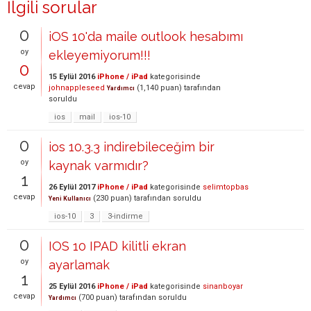
İlgili sorular
0
iOS 10'da maile outlook hesabımı
oy
ekleyemiyorum!!!
0
15 Eylül 2016
iPhone / iPad
kategorisinde
cevap
johnappleseed
(
1,140
puan)
tarafından
Yardımcı
soruldu
ios
mail
ios-10
0
ios 10.3.3 indirebileceğim bir
oy
kaynak varmıdır?
1
26 Eylül 2017
iPhone / iPad
kategorisinde
selimtopbas
cevap
(
230
puan)
tarafından
soruldu
Yeni Kullanıcı
ios-10
3
3-indirme
0
IOS 10 IPAD kilitli ekran
oy
ayarlamak
1
25 Eylül 2016
iPhone / iPad
kategorisinde
sinanboyar
cevap
(
700
puan)
tarafından
soruldu
Yardımcı