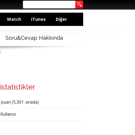
Watch
iTunes
Diğer
Soru&Cevap Hakkında
s
istatistikler
0
puan (
5,301
. sırada)
 Kullanıcı