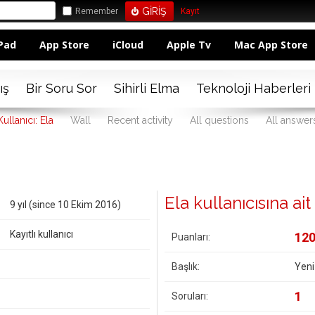
Remember
Kayıt
Pad
App Store
iCloud
Apple Tv
Mac App Store
ış
Bir Soru Sor
Sihirli Elma
Teknoloji Haberleri
Kullanıcı: Ela
Wall
Recent activity
All questions
All answer
Ela kullanıcısına ait 
9 yıl (since 10 Ekim 2016)
Kayıtlı kullanıcı
12
Puanları:
Başlık:
Yeni
1
Soruları: