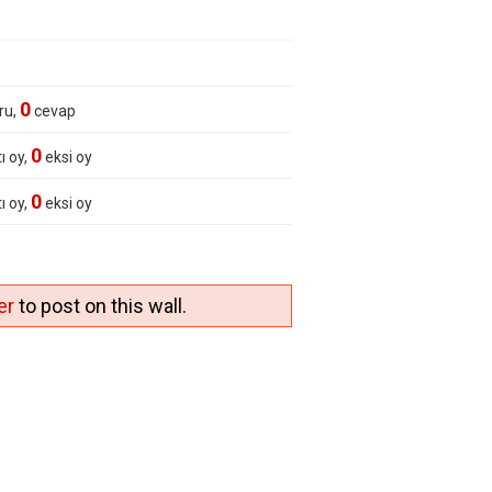
0
ru,
cevap
0
ı oy,
eksi oy
0
ı oy,
eksi oy
er
to post on this wall.