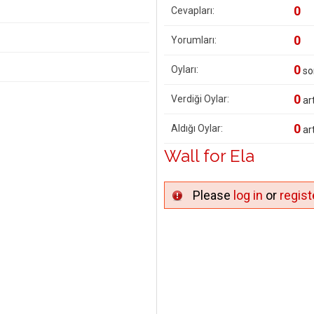
0
Cevapları:
0
Yorumları:
0
Oyları:
so
0
Verdiği Oylar:
art
0
Aldığı Oylar:
art
Wall for Ela
Please
log in
or
regist