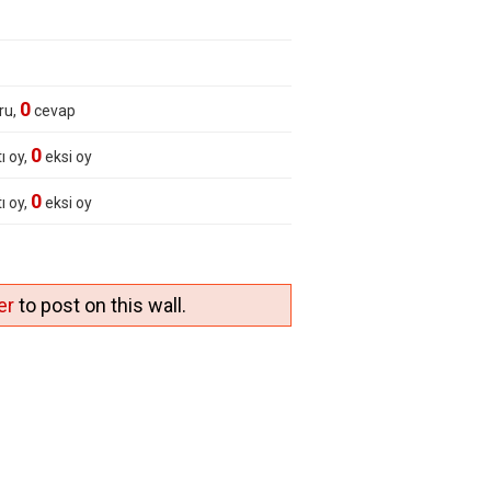
0
ru,
cevap
0
ı oy,
eksi oy
0
ı oy,
eksi oy
er
to post on this wall.