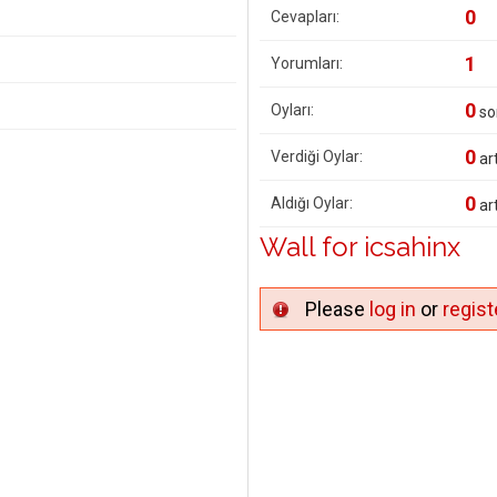
0
Cevapları:
1
Yorumları:
0
Oyları:
so
0
Verdiği Oylar:
art
0
Aldığı Oylar:
art
Wall for icsahinx
Please
log in
or
regist