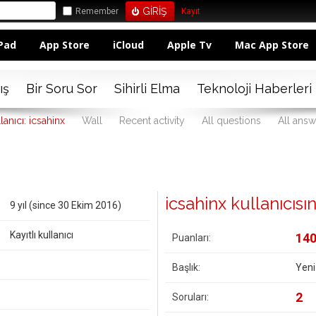
Remember
Kayıt
Pad
App Store
iCloud
Apple Tv
Mac App Store
ış
Bir Soru Sor
Sihirli Elma
Teknoloji Haberleri
lanıcı: icsahinx
Wall
Recent activity
All questions
All answ
icsahinx kullanıcısına
9 yıl (since 30 Ekim 2016)
Kayıtlı kullanıcı
14
Puanları:
Başlık:
Yeni
2
Soruları: