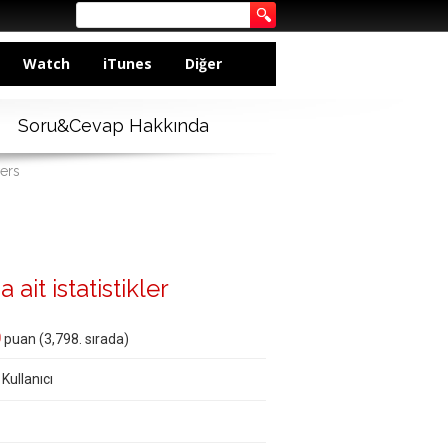
Watch
iTunes
Diğer
Soru&Cevap Hakkında
ers
 ait istatistikler
0
puan (
3,798
. sırada)
 Kullanıcı