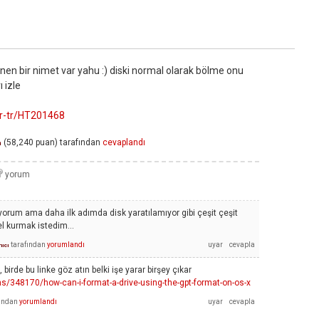
n bir nimet var yahu :) diski normal olarak bölme onu
 izle
tr-tr/HT201468
(
58,240
puan)
tarafından
cevaplandı
n
orum ama daha ilk adımda disk yaratılamıyor gibi çeşit çeşit
 kurmak istedim...
tarafından
yorumlandı
nıcı
irde bu linke göz atın belki işe yarar birşey çıkar
s/348170/how-can-i-format-a-drive-using-the-gpt-format-on-os-x
fından
yorumlandı