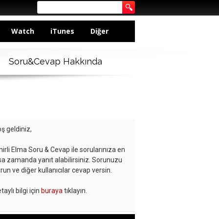
Watch
iTunes
Diğer
Soru&Cevap Hakkında
ş geldiniz,
hirli Elma Soru & Cevap ile sorularınıza en
sa zamanda yanıt alabilirsiniz. Sorunuzu
run ve diğer kullanıcılar cevap versin.
taylı bilgi için
buraya
tıklayın.