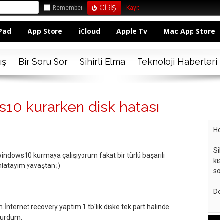
Remember
Kayıt
Pad
App Store
iCloud
Apple Tv
Mac App Store
ış
Bir Soru Sor
Sihirli Elma
Teknoloji Haberleri
10 kurarken disk hatası
Ho
Si
windows10 kurmaya çalışıyorum fakat bir türlü başarılı
kı
latayım yavaştan ;)
so
De
.İnternet recovery yaptım.1 tb'lık diske tek part halinde
kurdum.