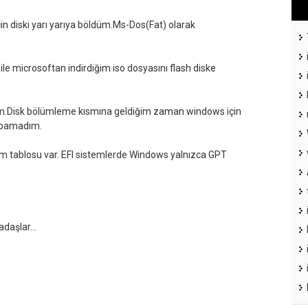
 diski yarı yarıya böldüm.Ms-Dos(Fat) olarak
le microsoftan indirdiğim iso dosyasını flash diske
.Disk bölümleme kısmına geldiğim zaman windows için
apamadım.
üm tablosu var. EFI sistemlerde Windows yalnızca GPT
daşlar...