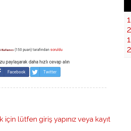
1
(
150
puan)
tarafından
soruldu
i Kullanıcı
u paylaşarak daha hızlı cevap alın
Facebook
Twitter
 için lütfen
giriş yapınız
veya
kayıt