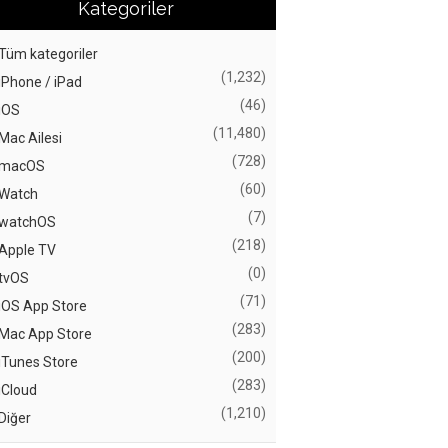
Kategoriler
Tüm kategoriler
(1,232)
iPhone / iPad
(46)
iOS
(11,480)
Mac Ailesi
(728)
macOS
(60)
Watch
(7)
watchOS
(218)
Apple TV
(0)
tvOS
(71)
iOS App Store
(283)
Mac App Store
(200)
iTunes Store
(283)
iCloud
(1,210)
Diğer