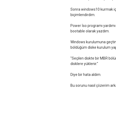
Sonra windows10 kurmak için
biçimlendirdim.
Power İso programı yardımı i
bootable olarak yazdım.
Windows kurulumuna geçtim
böldüğüm diske kurulum y
"Seçilen diskte bir MBR böl
disklere yüklenir."
Diye bir hata aldım.
Bu sorunu nasıl çözerim arka