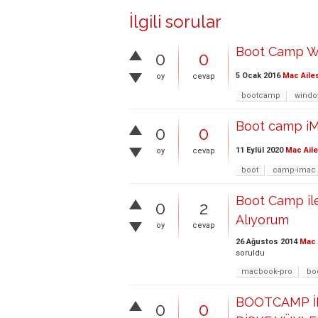
İlgili sorular
Boot Camp Wi
0
0
5 Ocak 2016
Mac Aile
oy
cevap
bootcamp
windo
Boot camp iM
0
0
11 Eylül 2020
Mac Aile
oy
cevap
boot
camp-imac
Boot Camp il
0
2
Alıyorum
oy
cevap
26 Ağustos 2014
Mac 
soruldu
macbook-pro
bo
BOOTCAMP 
0
0