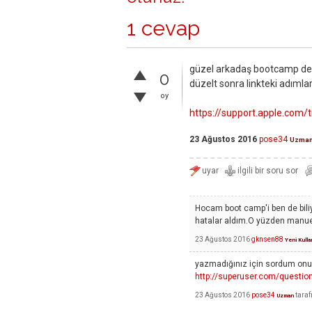
1 cevap
güzel arkadaş bootcamp dene
0
düzelt sonra linkteki adımları
oy
https://support.apple.com/
23 Ağustos 2016
pose34
Uzma
Hocam boot camp'i ben de biliy
hatalar aldım.O yüzden manuel
23 Ağustos 2016
gknsen88
Yeni Kulla
yazmadığınız için sordum onu, b
http://superuser.com/question
23 Ağustos 2016
pose34
tara
Uzman