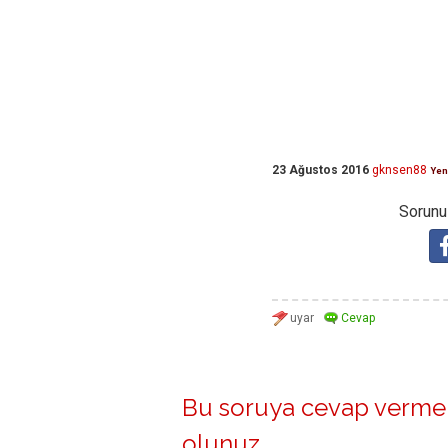
23 Ağustos 2016
gknsen88
Yen
Sorunuz
Bu soruya cevap vermek
olunuz
.