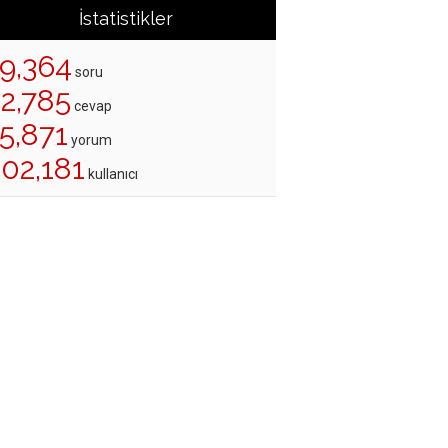
İstatistikler
19,364
soru
22,785
cevap
5,871
yorum
202,181
kullanıcı