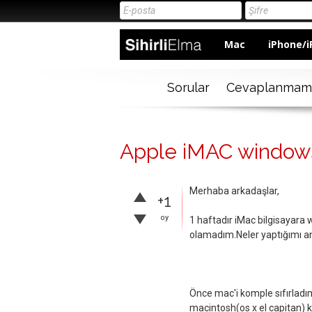
Mac
iPhone/i
Sorular
Cevaplanmam
Apple iMAC windows
Merhaba arkadaşlar,
+1
oy
1 haftadır iMac bilgisayara 
olamadım.Neler yaptığımı an
Önce mac'i komple sıfırladım
macintosh(os x el capitan) 