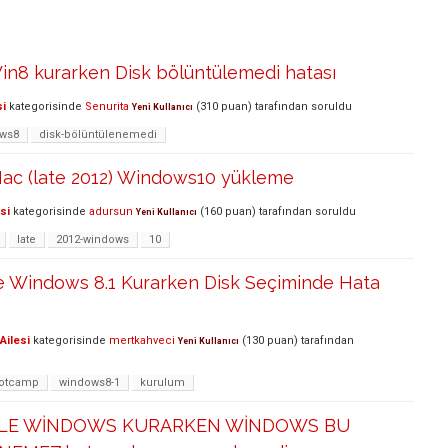
n8 kurarken Disk bölüntülemedi hatası
si
kategorisinde
Senurita
(
310
puan)
tarafından
soruldu
Yeni Kullanıcı
ws8
disk-bölüntülenemedi
ac (late 2012) Windows10 yükleme
si
kategorisinde
adursun
(
160
puan)
tarafından
soruldu
Yeni Kullanıcı
late
2012-windows
10
e Windows 8.1 Kurarken Disk Seçiminde Hata
Ailesi
kategorisinde
mertkahveci
(
130
puan)
tarafından
Yeni Kullanıcı
otcamp
windows8-1
kurulum
İLE WİNDOWS KURARKEN WİNDOWS BU