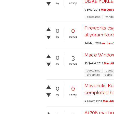
DİSKE YÜKLEN
oy
cevap
9 Eylül 2016
Mac Ailes
bootcamp
windo
Fireworks cs
0
0
alıyorum Nor
oy
cevap
24 Mart 2016
mubam
Mac'e Wındow
0
3
13 Şubat 2016
Mac Ail
oy
cevap
bootcamp
bootc
el-capitan
apple
Mavericks Kur
0
0
completed ha
oy
cevap
7 Kasım 2013
Mac Ail
A1708 macboo