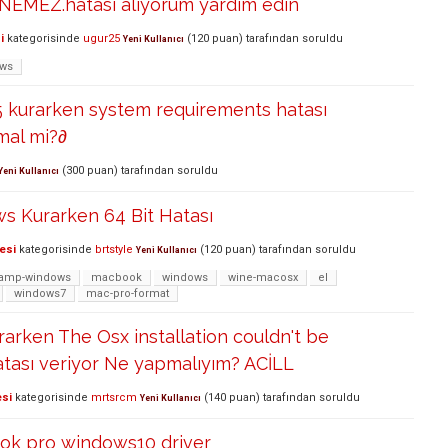
EMEZ.hatası alıyorum yardım edin
i
kategorisinde
ugur25
(
120
puan)
tarafından
soruldu
Yeni Kullanıcı
ws
5 kurarken system requirements hatası
mal mi?∂
(
300
puan)
tarafından
soruldu
Yeni Kullanıcı
s Kurarken 64 Bit Hatası
esi
kategorisinde
brtstyle
(
120
puan)
tarafından
soruldu
Yeni Kullanıcı
amp-windows
macbook
windows
wine-macosx
el
windows7
mac-pro-format
arken The Osx installation couldn't be
tası veriyor Ne yapmalıyım? ACİLL
esi
kategorisinde
mrtsrcm
(
140
puan)
tarafından
soruldu
Yeni Kullanıcı
k pro windows10 driver