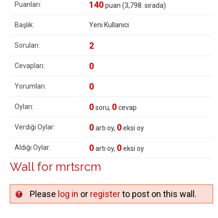
140
Puanları:
puan (
3,798
. sırada)
Başlık:
Yeni Kullanıcı
2
Soruları:
0
Cevapları:
0
Yorumları:
0
0
Oyları:
soru,
cevap
0
0
Verdiği Oylar:
artı oy,
eksi oy
0
0
Aldığı Oylar:
artı oy,
eksi oy
Wall for mrtsrcm
Please
log in
or
register
to post on this wall.