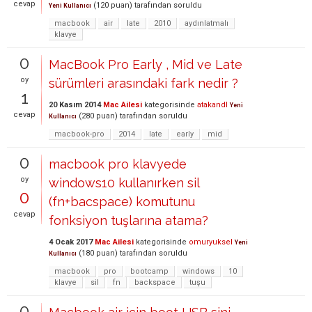
cevap
(
120
puan)
tarafından
soruldu
Yeni Kullanıcı
macbook
air
late
2010
aydınlatmalı
klavye
0
MacBook Pro Early , Mid ve Late
oy
sürümleri arasındaki fark nedir ?
1
20 Kasım 2014
Mac Ailesi
kategorisinde
atakandl
Yeni
cevap
(
280
puan)
tarafından
soruldu
Kullanıcı
macbook-pro
2014
late
early
mid
0
macbook pro klavyede
oy
windows10 kullanırken sil
0
(fn+bacspace) komutunu
cevap
fonksiyon tuşlarına atama?
4 Ocak 2017
Mac Ailesi
kategorisinde
omuryuksel
Yeni
(
180
puan)
tarafından
soruldu
Kullanıcı
macbook
pro
bootcamp
windows
10
klavye
sil
fn
backspace
tuşu
0