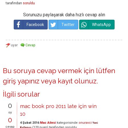
tarafından
soruldu
Sorunuzu paylaşarak daha hızlı cevap alın
Facebook
Twitter
WhatsApp
Bu soruya cevap vermek için lütfen
giriş yapınız
veya
kayıt olunuz
.
İlgili sorular
0
mac book pro 2011 late için win
oy
10
0
4 Şubat 2016
Mac Ailesi
kategorisinde
onuravci
Yeni
cevap
(
120
puan)
tarafından
soruldu
Kullanıcı