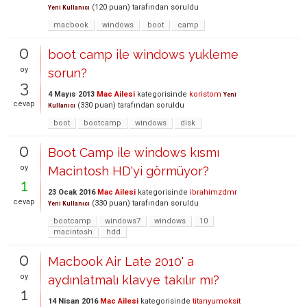
(
120
puan)
tarafından
soruldu
Yeni Kullanıcı
macbook
windows
boot
camp
0
boot camp ile windows yukleme
oy
sorun?
3
4 Mayıs 2013
Mac Ailesi
kategorisinde
koristom
Yeni
cevap
(
330
puan)
tarafından
soruldu
Kullanıcı
boot
bootcamp
windows
disk
0
Boot Camp ile windows kısmı
oy
Macintosh HD'yi görmüyor?
1
23 Ocak 2016
Mac Ailesi
kategorisinde
ibrahimzdmr
cevap
(
330
puan)
tarafından
soruldu
Yeni Kullanıcı
bootcamp
windows7
windows
10
macintosh
hdd
0
Macbook Air Late 2010' a
oy
aydınlatmalı klavye takılır mı?
1
14 Nisan 2016
Mac Ailesi
kategorisinde
titanyumoksit