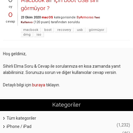
Macbook air için boot USB sini
oy
görmüyor ?
0
23 Ekim 2020
macOS
kategorisinde
ByArmoras
Yeni
cevap
(
120
puan)
tarafından
soruldu
Kullanıcı
macbook
boot
recovery
usb
görmüyor
dmg
iso
Hoş geldiniz,
Sihirli Elma Soru & Cevap ile sorularınıza en kısa zamanda yanıt
alabilirsiniz. Sorunuzu sorun ve diğer kullanıcılar cevap versin.
Detaylı bilgi için
buraya
tıklayın.
Kategoriler
Tüm kategoriler
(1,232)
iPhone / iPad