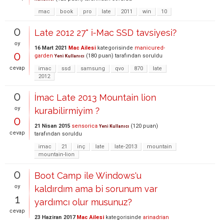
mac
book
pro
late
2011
win
10
0
Late 2012 27" i-Mac SSD tavsiyesi?
oy
16 Mart 2021
Mac Ailesi
kategorisinde
manicured-
0
garden
(
180
puan)
tarafından
soruldu
Yeni Kullanıcı
cevap
imac
ssd
samsung
qvo
870
late
2012
0
İmac Late 2013 Mountain lion
oy
kurabilirmiyim ?
0
21 Nisan 2015
sensorica
(
120
puan)
Yeni Kullanıcı
cevap
tarafından
soruldu
imac
21
inç
late
late-2013
mountain
mountain-lion
0
Boot Camp ile Windows'u
oy
kaldırdım ama bi sorunum var
1
yardımcı olur musunuz?
cevap
23 Haziran 2017
Mac Ailesi
kategorisinde
arinadrian