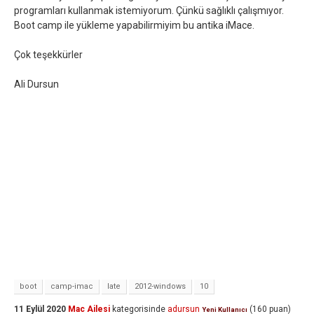
programları kullanmak istemiyorum. Çünkü sağlıklı çalışmıyor.
Boot camp ile yükleme yapabilirmiyim bu antika iMace.
Çok teşekkürler
Ali Dursun
boot
camp-imac
late
2012-windows
10
11 Eylül 2020
Mac Ailesi
kategorisinde
adursun
(
160
puan)
Yeni Kullanıcı