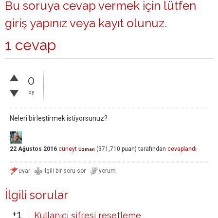
Bu soruya cevap vermek için lütfen
giriş yapınız
veya
kayıt olunuz
.
1 cevap
0
oy
Neleri birleştirmek istiyorsunuz?
22 Ağustos 2016
cüneyt
(
371,710
puan)
tarafından
cevaplandı
Uzman
İlgili sorular
+1
Kullanıcı şifresi resetleme