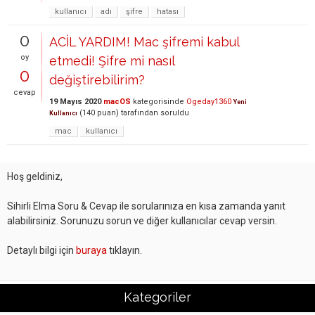
kullanıcı
adı
şifre
hatası
0
ACİL YARDIM! Mac şifremi kabul
oy
etmedi! Şifre mi nasıl
0
değiştirebilirim?
cevap
19 Mayıs 2020
macOS
kategorisinde
Ogeday1360
Yeni
(
140
puan)
tarafından
soruldu
Kullanıcı
mac
kullanıcı
Hoş geldiniz,
Sihirli Elma Soru & Cevap ile sorularınıza en kısa zamanda yanıt
alabilirsiniz. Sorunuzu sorun ve diğer kullanıcılar cevap versin.
Detaylı bilgi için
buraya
tıklayın.
Kategoriler