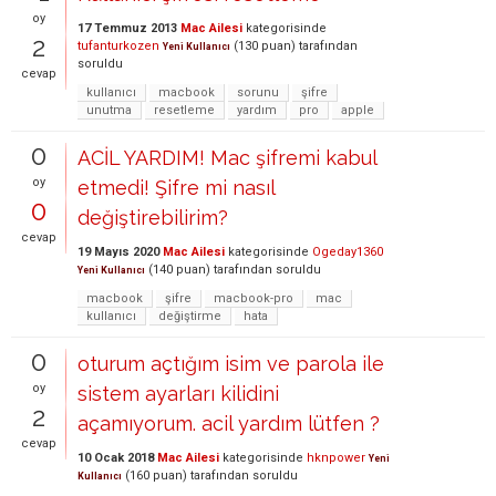
oy
17 Temmuz 2013
Mac Ailesi
kategorisinde
2
tufanturkozen
(
130
puan)
tarafından
Yeni Kullanıcı
soruldu
cevap
kullanıcı
macbook
sorunu
şifre
unutma
resetleme
yardım
pro
apple
0
ACİL YARDIM! Mac şifremi kabul
oy
etmedi! Şifre mi nasıl
0
değiştirebilirim?
cevap
19 Mayıs 2020
Mac Ailesi
kategorisinde
Ogeday1360
(
140
puan)
tarafından
soruldu
Yeni Kullanıcı
macbook
şifre
macbook-pro
mac
kullanıcı
değiştirme
hata
0
oturum açtığım isim ve parola ile
oy
sistem ayarları kilidini
2
açamıyorum. acil yardım lütfen ?
cevap
10 Ocak 2018
Mac Ailesi
kategorisinde
hknpower
Yeni
(
160
puan)
tarafından
soruldu
Kullanıcı