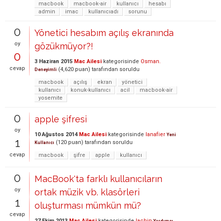
macbook
macbook-air
kullanıcı
hesabı
admin
imac
kullanıcıadı
sorunu
0
Yönetici hesabım açılış ekranında
oy
gözükmüyor?!
0
3 Haziran 2015
Mac Ailesi
kategorisinde
Osman.
cevap
(
4,620
puan)
tarafından
soruldu
Deneyimli
macbook
açılış
ekran
yönetici
kullanıcı
konuk-kullanıcı
acil
macbook-air
yosemite
0
apple şifresi
oy
10 Ağustos 2014
Mac Ailesi
kategorisinde
lanafier
Yeni
1
(
120
puan)
tarafından
soruldu
Kullanıcı
cevap
macbook
şifre
apple
kullanıcı
0
MacBook'ta farklı kullanıcıların
oy
ortak müzik vb. klasörleri
1
oluşturması mümkün mü?
cevap
27 Ekim 2013
Mac Ailesi
kategorisinde
lachin