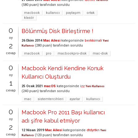
Yardımcı
(
580
puan)
tarafından
soruldu
macbook
kullanıcı
paylaşım
ortak
klasör
0
Bölünmüş Disk Birleştirme !
oy
26 Ekim 2014
Mac Ailesi
kategorisinde
berkkirnali
Yeni
2
(
280
puan)
tarafından
soruldu
Kullanıcı
cevap
macbook
pro
macbookpro-disk
mac-disk
0
Macbook Kendi Kendine Konuk
oy
Kullanıcı Oluşturdu
1
25 Ocak 2021
macOS
kategorisinde
izz
Yeni Kullanıcı
cevap
(
240
puan)
tarafından
soruldu
mac
sistemtercihleri
ayarlar
kullanıcı
0
Macbook Pro 2011 Başı kullanıcı
oy
adı şifre kabul etmiyor
2
12 Nisan 2019
Mac Ailesi
kategorisinde
dtdyrtkn
Yeni
cevap
(
120
puan)
tarafından
soruldu
Kullanıcı