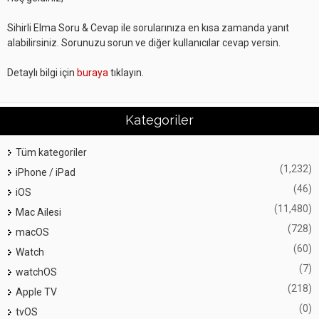
Sihirli Elma Soru & Cevap ile sorularınıza en kısa zamanda yanıt
alabilirsiniz. Sorunuzu sorun ve diğer kullanıcılar cevap versin.
Detaylı bilgi için
buraya
tıklayın.
Kategoriler
Tüm kategoriler
(1,232)
iPhone / iPad
(46)
iOS
(11,480)
Mac Ailesi
(728)
macOS
(60)
Watch
(7)
watchOS
(218)
Apple TV
(0)
tvOS