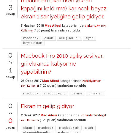
modundan çıkarırken (ekran
3
kapağını kaldırma) karıncalı beyaz
cevap
ekran 1 saniyeliğine gelip gidiyor.
5 Haziran 2018
Mac Ailesi
kategorisinde
atakanzky
Yeni
(
180
puan)
tarafından
soruldu
Kullanıcı
macbook
ekran
açılış-sorunu
siyah
beyaz-ekran
0
Macbook Pro 2010 açılış sesi var,
oy
gri ekranda kalıyor ne
1
yapabilirim?
cevap
25 Ocak 2017
Mac Ailesi
kategorisinde
zahidyaman
(
120
puan)
tarafından
soruldu
Yeni Kullanıcı
macbook
macbook-pro
batarya
gri-ekran
0
Ekranim gelip gidiyor
oy
2 Ocak 2017
Mac Ailesi
kategorisinde
Sorunlarbirdegil
0
(
120
puan)
tarafından
soruldu
Yeni Kullanıcı
cevap
ekran
macbook
macbook-air
siyah
ekran-gidip-geliyo
açılış-sorunu