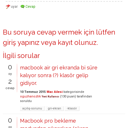
Bu soruya cevap vermek için lütfen
giriş yapınız
veya
kayıt olunuz
.
İlgili sorular
0
macbook air gri ekranda bi süre
oy
kalıyor sonra (?) klasör gelip
2
gidiyor.
cevap
10 Temmuz 2015
Mac Ailesi
kategorisinde
oguzhanoztrk
(
130
puan)
tarafından
Yeni Kullanıcı
soruldu
açılış-sorunu
gri-ekran
-klasör
0
Macbook pro bekleme
oy