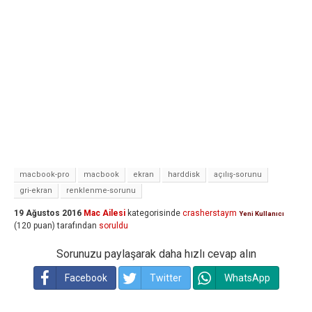
macbook-pro
macbook
ekran
harddisk
açılış-sorunu
gri-ekran
renklenme-sorunu
19 Ağustos 2016
Mac Ailesi
kategorisinde
crasherstaym
Yeni Kullanıcı
(
120
puan)
tarafından
soruldu
Sorunuzu paylaşarak daha hızlı cevap alın
Facebook
Twitter
WhatsApp