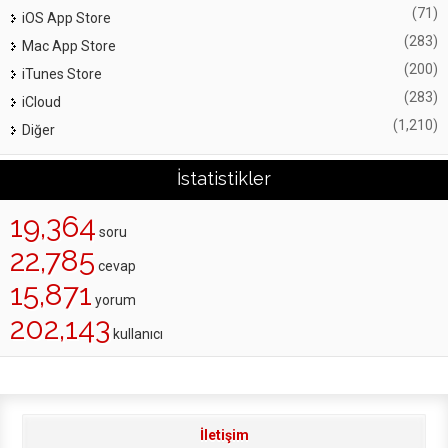
(71)
iOS App Store
(283)
Mac App Store
(200)
iTunes Store
(283)
iCloud
(1,210)
Diğer
İstatistikler
19,364
soru
22,785
cevap
15,871
yorum
202,143
kullanıcı
İletişim