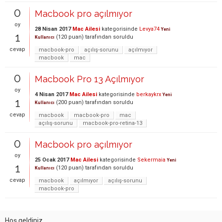
0
Macbook pro açılmıyor
oy
28 Nisan 2017
Mac Ailesi
kategorisinde
Levya74
Yeni
1
(
120
puan)
tarafından
soruldu
Kullanıcı
cevap
macbook-pro
açılış-sorunu
açılmıyor
macbook
mac
0
Macbook Pro 13 Açılmıyor
oy
4 Nisan 2017
Mac Ailesi
kategorisinde
berkaykrx
Yeni
1
(
200
puan)
tarafından
soruldu
Kullanıcı
cevap
macbook
macbook-pro
mac
açılış-sorunu
macbook-pro-retina-13
0
Macbook pro açılmıyor
oy
25 Ocak 2017
Mac Ailesi
kategorisinde
Sekermaia
Yeni
1
(
120
puan)
tarafından
soruldu
Kullanıcı
cevap
macbook
açılmıyor
açılış-sorunu
macbook-pro
Hoş geldiniz,