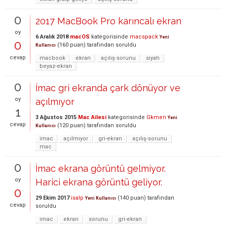
0
2017 MacBook Pro karıncalı ekran
oy
6 Aralık 2018
macOS
kategorisinde
macspack
Yeni
0
(
160
puan)
tarafından
soruldu
Kullanıcı
cevap
macbook
ekran
açılış-sorunu
siyah
beyaz-ekran
0
İmac gri ekranda çark dönüyor ve
oy
açılmıyor
1
3 Ağustos 2015
Mac Ailesi
kategorisinde
Gkmen
Yeni
cevap
(
120
puan)
tarafından
soruldu
Kullanıcı
imac
açılmıyor
gri-ekran
açılış-sorunu
mac
0
İmac ekrana görüntü gelmiyor.
oy
Harici ekrana görüntü geliyor.
0
29 Ekim 2017
isalp
(
140
puan)
tarafından
Yeni Kullanıcı
cevap
soruldu
imac
ekran
sorunu
gri-ekran