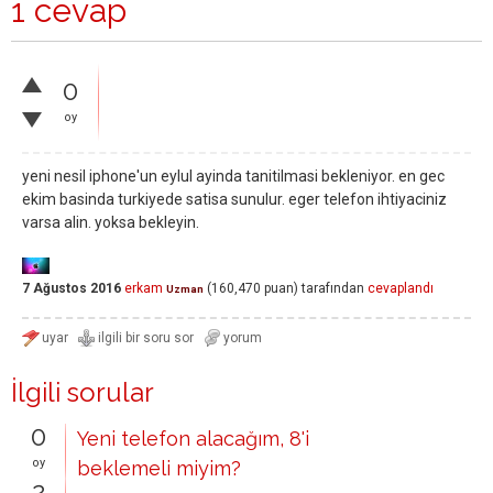
1 cevap
0
oy
yeni nesil iphone'un eylul ayinda tanitilmasi bekleniyor. en gec
ekim basinda turkiyede satisa sunulur. eger telefon ihtiyaciniz
varsa alin. yoksa bekleyin.
7 Ağustos 2016
erkam
(
160,470
puan)
tarafından
cevaplandı
Uzman
İlgili sorular
0
Yeni telefon alacağım, 8'i
oy
beklemeli miyim?
2