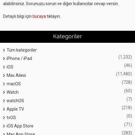
alabilirsiniz. Sorunuzu sorun ve diğer kullanıcılar cevap versin.
Detaylı bilgi için
buraya
tıklayın.
Kategoriler
Tüm kategoriler
(1,232)
iPhone / iPad
(46)
iOS
(11,480)
Mac Ailesi
(728)
macOS
(60)
Watch
(7)
watchOS
(218)
Apple TV
(0)
tvOS
(71)
iOS App Store
(283)
Mac App Store