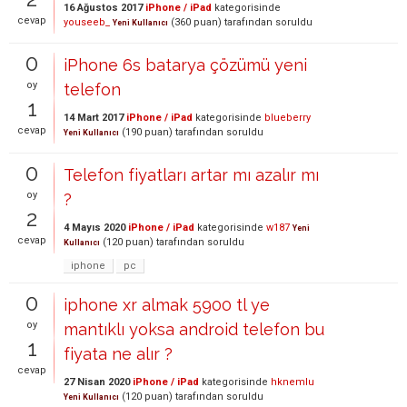
16 Ağustos 2017
iPhone / iPad
kategorisinde
cevap
youseeb_
(
360
puan)
tarafından
soruldu
Yeni Kullanıcı
0
iPhone 6s batarya çözümü yeni
oy
telefon
1
14 Mart 2017
iPhone / iPad
kategorisinde
blueberry
cevap
(
190
puan)
tarafından
soruldu
Yeni Kullanıcı
0
Telefon fiyatları artar mı azalır mı
oy
?
2
4 Mayıs 2020
iPhone / iPad
kategorisinde
w187
Yeni
cevap
(
120
puan)
tarafından
soruldu
Kullanıcı
iphone
pc
0
iphone xr almak 5900 tl ye
oy
mantıklı yoksa android telefon bu
1
fiyata ne alır ?
cevap
27 Nisan 2020
iPhone / iPad
kategorisinde
hknemlu
(
120
puan)
tarafından
soruldu
Yeni Kullanıcı