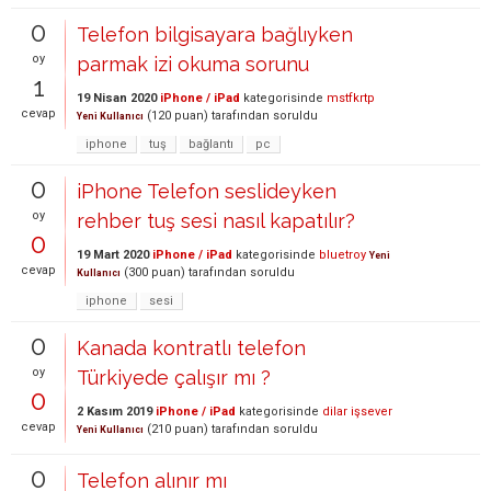
0
Telefon bilgisayara bağlıyken
oy
parmak izi okuma sorunu
1
19 Nisan 2020
iPhone / iPad
kategorisinde
mstfkrtp
cevap
(
120
puan)
tarafından
soruldu
Yeni Kullanıcı
iphone
tuş
bağlantı
pc
0
iPhone Telefon seslideyken
oy
rehber tuş sesi nasıl kapatılır?
0
19 Mart 2020
iPhone / iPad
kategorisinde
bluetroy
Yeni
cevap
(
300
puan)
tarafından
soruldu
Kullanıcı
iphone
sesi
0
Kanada kontratlı telefon
oy
Türkiyede çalışır mı ?
0
2 Kasım 2019
iPhone / iPad
kategorisinde
dilar işsever
cevap
(
210
puan)
tarafından
soruldu
Yeni Kullanıcı
0
Telefon alınır mı