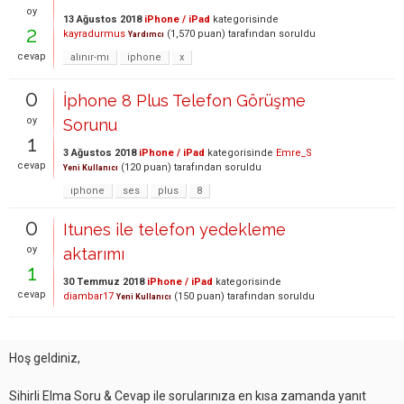
oy
13 Ağustos 2018
iPhone / iPad
kategorisinde
2
kayradurmus
(
1,570
puan)
tarafından
soruldu
Yardımcı
cevap
alınır-mı
iphone
x
0
İphone 8 Plus Telefon Görüşme
oy
Sorunu
1
3 Ağustos 2018
iPhone / iPad
kategorisinde
Emre_S
cevap
(
120
puan)
tarafından
soruldu
Yeni Kullanıcı
ıphone
ses
plus
8
0
Itunes ile telefon yedekleme
oy
aktarımı
1
30 Temmuz 2018
iPhone / iPad
kategorisinde
cevap
diambar17
(
150
puan)
tarafından
soruldu
Yeni Kullanıcı
Hoş geldiniz,
Sihirli Elma Soru & Cevap ile sorularınıza en kısa zamanda yanıt