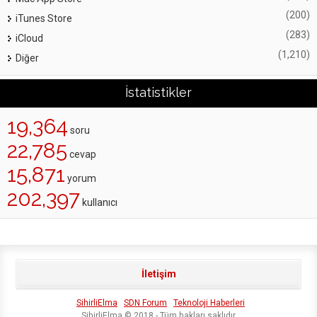
(200)
iTunes Store
(283)
iCloud
(1,210)
Diğer
İstatistikler
19,364
soru
22,785
cevap
15,871
yorum
202,397
kullanıcı
İletişim
SihirliElma
SDN Forum
Teknoloji Haberleri
SihirliElma © 2018 - Tüm hakları saklıdır