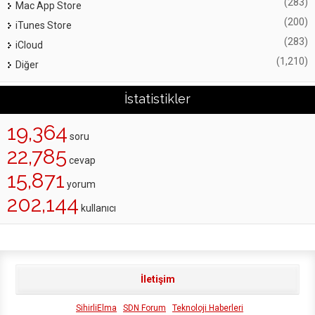
(283)
Mac App Store
(200)
iTunes Store
(283)
iCloud
(1,210)
Diğer
İstatistikler
19,364
soru
22,785
cevap
15,871
yorum
202,144
kullanıcı
İletişim
SihirliElma
SDN Forum
Teknoloji Haberleri