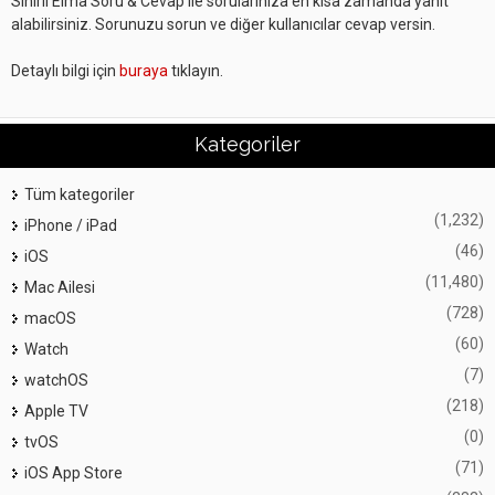
Sihirli Elma Soru & Cevap ile sorularınıza en kısa zamanda yanıt
alabilirsiniz. Sorunuzu sorun ve diğer kullanıcılar cevap versin.
Detaylı bilgi için
buraya
tıklayın.
Kategoriler
Tüm kategoriler
(1,232)
iPhone / iPad
(46)
iOS
(11,480)
Mac Ailesi
(728)
macOS
(60)
Watch
(7)
watchOS
(218)
Apple TV
(0)
tvOS
(71)
iOS App Store