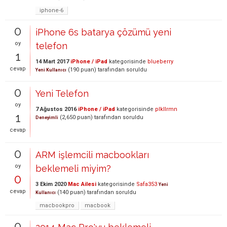
iphone-6
0
iPhone 6s batarya çözümü yeni
oy
telefon
1
14 Mart 2017
iPhone / iPad
kategorisinde
blueberry
cevap
(
190
puan)
tarafından
soruldu
Yeni Kullanıcı
0
Yeni Telefon
oy
7 Ağustos 2016
iPhone / iPad
kategorisinde
plkllrmn
1
(
2,650
puan)
tarafından
soruldu
Deneyimli
cevap
0
ARM işlemcili macbookları
oy
beklemeli miyim?
0
3 Ekim 2020
Mac Ailesi
kategorisinde
Safa353
Yeni
cevap
(
140
puan)
tarafından
soruldu
Kullanıcı
macbookpro
macbook
0