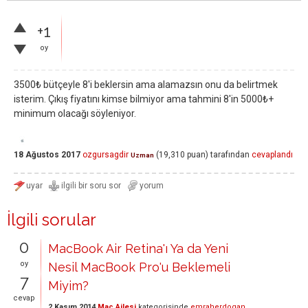
+1
oy
3500₺ bütçeyle 8'i beklersin ama alamazsın onu da belirtmek
isterim. Çıkış fiyatını kimse bilmiyor ama tahmini 8'in 5000₺+
minimum olacağı söyleniyor.
18 Ağustos 2017
ozgursagdir
(
19,310
puan)
tarafından
cevaplandı
Uzman
İlgili sorular
0
MacBook Air Retina'ı Ya da Yeni
oy
Nesil MacBook Pro'u Beklemeli
7
Miyim?
cevap
2 Kasım 2014
Mac Ailesi
kategorisinde
emraherdogan