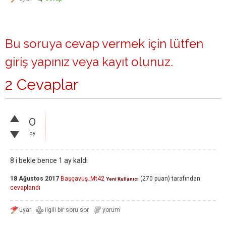
Bu soruya cevap vermek için lütfen
giriş yapınız
veya
kayıt olunuz
.
2 Cevaplar
0
oy
8 i bekle bence 1 ay kaldı
18 Ağustos 2017
Başçavuş_Mt42
(
270
puan)
tarafından
Yeni Kullanıcı
cevaplandı