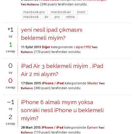
(
240
puan)
tarafından
soruldu
Yeni Kullanıcı
macbook-pro
macbook-air
öneri
macbook
air
pro
retina
+1
yeni nesil ipad çıkmasını
oy
beklemeli miyim?
1
11 Eylül 2013
Diğer
kategorisinde
i.alper1992
Yeni
cevap
(
170
puan)
tarafından
soruldu
Kullanıcı
0
iPad Air 3 beklemeli miyim , iPad
oy
Air 2 mi alıyım?
0
17 Ekim 2015
iPhone / iPad
kategorisinde
Master
Yeni
cevap
(
300
puan)
tarafından
soruldu
Kullanıcı
–1
iPhone 6 almalı mıyım yoksa
oy
sonraki nesil iPhone u beklemeli
2
miyim?
cevap
28 Mart 2015
iPhone / iPad
kategorisinde
Eymen
Yeni
(
110
puan)
tarafından
soruldu
Kullanıcı