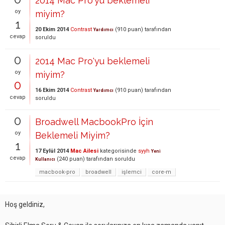
2014 Mac Pro'yu beklemeli
oy
miyim?
1
20 Ekim 2014
Contrast
(
910
puan)
tarafından
Yardımcı
cevap
soruldu
0
2014 Mac Pro'yu beklemeli
oy
miyim?
0
16 Ekim 2014
Contrast
(
910
puan)
tarafından
Yardımcı
cevap
soruldu
0
Broadwell MacbookPro İçin
oy
Beklemeli Miyim?
1
17 Eylül 2014
Mac Ailesi
kategorisinde
syyh
Yeni
cevap
(
240
puan)
tarafından
soruldu
Kullanıcı
macbook-pro
broadwell
işlemci
core-m
Hoş geldiniz,