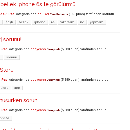
 bellek iphone 6s te görülürmü
ne / iPad
kategorisinde
hbulker
(
160
puan)
tarafından
soruldu
Yeni Kullanıcı
flaşh
bellek
iphone
6s
takarsam
ne
yapmam
j sorunu!
 iPad
kategorisinde
bodycann
(
5,880
puan)
tarafından
soruldu
Deneyimli
j
sorunu
Store
 iPad
kategorisinde
bodycann
(
5,880
puan)
tarafından
soruldu
Deneyimli
store
app
nuşurken sorun
 iPad
kategorisinde
bodycann
(
5,880
puan)
tarafından
soruldu
Deneyimli
hone6s