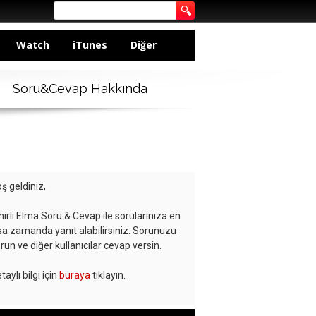
Watch
iTunes
Diğer
Soru&Cevap Hakkında
ş geldiniz,
hirli Elma Soru & Cevap ile sorularınıza en
sa zamanda yanıt alabilirsiniz. Sorunuzu
run ve diğer kullanıcılar cevap versin.
taylı bilgi için
buraya
tıklayın.