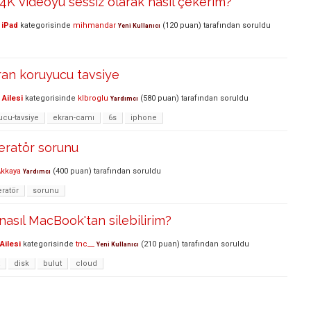
 4K videoyu sessiz olarak nasil çekerim?
 iPad
kategorisinde
mihmandar
(
120
puan)
tarafından
soruldu
Yeni Kullanıcı
ran koruyucu tavsiye
Ailesi
kategorisinde
klbroglu
(
580
puan)
tarafından
soruldu
Yardımcı
cu-tavsiye
ekran-camı
6s
iphone
eratör sorunu
kkaya
(
400
puan)
tarafından
soruldu
Yardımcı
ratör
sorunu
nasıl MacBook'tan silebilirim?
Ailesi
kategorisinde
tnc__
(
210
puan)
tarafından
soruldu
Yeni Kullanıcı
disk
bulut
cloud