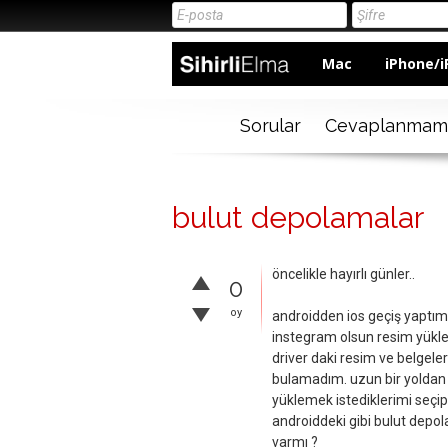
Mac
iPhone/i
Sorular
Cevaplanmam
bulut depolamalar
öncelikle hayırlı günler..
0
oy
androidden ios geçiş yaptım
instegram olsun resim yükle
driver daki resim ve belgele
bulamadım. uzun bir yoldan 
yüklemek istediklerimi seçip
androiddeki gibi bulut depo
varmı ?