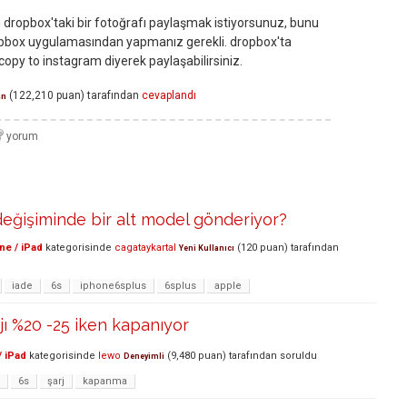
 dropbox'taki bir fotoğrafı paylaşmak istiyorsunuz, bunu
ropbox uygulamasından yapmanız gerekli. dropbox'ta
copy to instagram diyerek paylaşabilirsiniz.
(
122,210
puan)
tarafından
cevaplandı
an
eğişiminde bir alt model gönderiyor?
ne / iPad
kategorisinde
cagataykartal
(
120
puan)
tarafından
Yeni Kullanıcı
iade
6s
iphone6splus
6splus
apple
jı %20 -25 iken kapanıyor
/ iPad
kategorisinde
lewo
(
9,480
puan)
tarafından
soruldu
Deneyimli
6s
şarj
kapanma