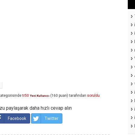
ategorisinde
tr50
(
160
puan)
tarafından
soruldu
Yeni Kullanıcı
u paylaşarak daha hızlı cevap alın
Facebook
Twitter