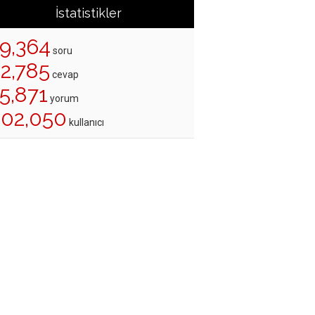
İstatistikler
19,364
soru
22,785
cevap
5,871
yorum
202,050
kullanıcı