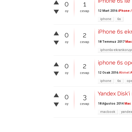
iPhone 6s ile
0
1
12 Mart 2016
iPhone /
oy
cevap
iphone
6s
iPhone 6s ek
0
2
18 Temmuz 2017
Mac 
oy
cevap
iphon6s-ekrankoruyu
iphone 6s op
0
2
12 Ocak 2016
Ahmet A
oy
cevap
iphone
6s
ope
Yandex Disk'i 
0
3
18 Ağustos 2014
Mac 
oy
cevap
macbook
yandex