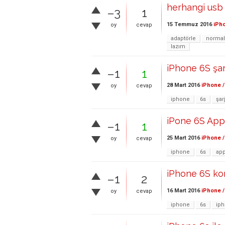
herhangi usb
–3
1
15 Temmuz 2016
iPho
oy
cevap
adaptörle
normal
lazım
iPhone 6S şar
–1
1
28 Mart 2016
iPhone /
oy
cevap
iphone
6s
şar
iPone 6S App
–1
1
25 Mart 2016
iPhone /
oy
cevap
iphone
6s
app
iPhone 6S ko
–1
2
16 Mart 2016
iPhone /
oy
cevap
iphone
6s
ip