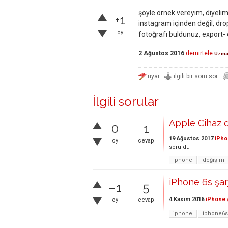
şöyle örnek vereyim, diyelim
+1
instagram içinden değil, d
oy
fotoğrafı buldunuz, export- 
2 Ağustos 2016
demirtele
Uzm
İlgili sorular
Apple Cihaz d
0
1
19 Ağustos 2017
iPho
oy
cevap
soruldu
iphone
değişim
iPhone 6s şar
–1
5
4 Kasım 2016
iPhone 
oy
cevap
iphone
iphone6s