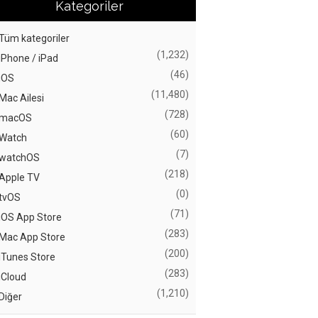
Kategoriler
Tüm kategoriler
(1,232)
iPhone / iPad
(46)
iOS
(11,480)
Mac Ailesi
(728)
macOS
(60)
Watch
(7)
watchOS
(218)
Apple TV
(0)
tvOS
(71)
iOS App Store
(283)
Mac App Store
(200)
iTunes Store
(283)
iCloud
(1,210)
Diğer