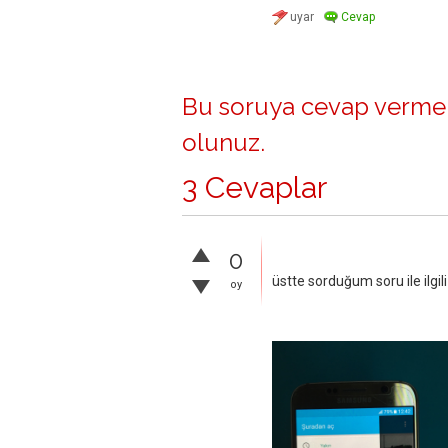
Bu soruya cevap vermek
olunuz
.
3 Cevaplar
0
üstte sorduğum soru ile ilgil
oy