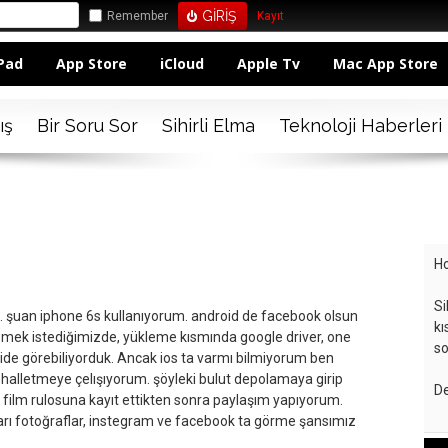
Remember
Kayıt
Pad
App Store
iCloud
Apple Tv
Mac App Store
ış
Bir Soru Sor
Sihirli Elma
Teknoloji Haberleri
Ho
Si
. şuan iphone 6s kullanıyorum. android de facebook olsun
kı
mek istediğimizde, yükleme kısmında google driver, one
so
ride görebiliyorduk. Ancak ios ta varmı bilmiyorum ben
halletmeye çelışıyorum. şöyleki bulut depolamaya girip
De
 film rulosuna kayıt ettikten sonra paylaşım yapıyorum.
ları fotoğraflar, instegram ve facebook ta görme şansımız