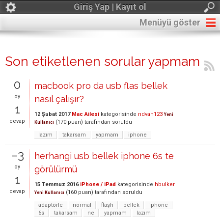
Giriş Yap | Kayıt ol
Menüyü göster
Son etiketlenen sorular yapmam
0
macbook pro da usb flas bellek
oy
nasıl çalışır?
1
12 Şubat 2017
Mac Ailesi
kategorisinde
rıdvan123
Yeni
cevap
(
170
puan)
tarafından
soruldu
Kullanıcı
lazım
takarsam
yapmam
iphone
–3
herhangi usb bellek iphone 6s te
oy
görülürmü
1
15 Temmuz 2016
iPhone / iPad
kategorisinde
hbulker
cevap
(
160
puan)
tarafından
soruldu
Yeni Kullanıcı
adaptörle
normal
flaşh
bellek
iphone
6s
takarsam
ne
yapmam
lazım