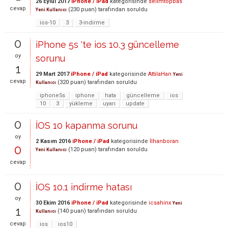
26 Eylül 2017
iPhone / iPad
kategorisinde
selimtopbas
cevap
(
230
puan)
tarafından
soruldu
Yeni Kullanıcı
ios-10
3
3-indirme
0
iPhone 5s 'te ios 10.3 güncelleme
oy
sorunu
1
29 Mart 2017
iPhone / iPad
kategorisinde
AttilaHan
Yeni
cevap
(
320
puan)
tarafından
soruldu
Kullanıcı
iphone5s
iphone
hata
güncelleme
ios
10
3
yükleme
uyarı
update
0
İOS 10 kapanma sorunu
oy
2 Kasım 2016
iPhone / iPad
kategorisinde
İlhanboran
0
(
120
puan)
tarafından
soruldu
Yeni Kullanıcı
cevap
0
İOS 10.1 indirme hatası
oy
30 Ekim 2016
iPhone / iPad
kategorisinde
icsahinx
Yeni
1
(
140
puan)
tarafından
soruldu
Kullanıcı
cevap
ios
ios10