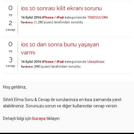
0
ios 10 sonrası kilit ekranı sorunu
oy
16 Eylül 2016
iPhone / iPad
kategorisinde
TEKESULTAN
2
(
1,280
puan)
tarafından
soruldu
Yardımcı
cevap
0
ios 10 dan sonra bunu yaşayan
oy
varmı
3
16 Eylül 2016
iPhone / iPad
kategorisinde
Ulasyilmaz
cevap
(
880
puan)
tarafından
soruldu
Yardımcı
Hoş geldiniz,
Sihirli Elma Soru & Cevap ile sorularınıza en kısa zamanda yanıt
alabilirsiniz. Sorunuzu sorun ve diğer kullanıcılar cevap versin.
Detaylı bilgi için
buraya
tıklayın.