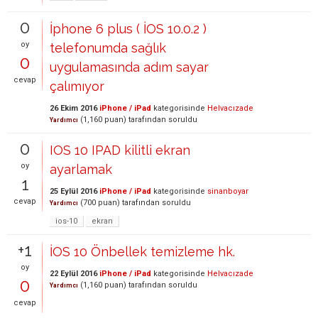
0
İphone 6 plus ( İOS 10.0.2 )
oy
telefonumda sağlık
0
uygulamasında adım sayar
cevap
çalımıyor
26 Ekim 2016
iPhone / iPad
kategorisinde
Helvacızade
(
1,160
puan)
tarafından
soruldu
Yardımcı
0
IOS 10 IPAD kilitli ekran
oy
ayarlamak
1
25 Eylül 2016
iPhone / iPad
kategorisinde
sinanboyar
cevap
(
700
puan)
tarafından
soruldu
Yardımcı
ios-10
ekran
+1
İOS 10 Önbellek temizleme hk.
oy
22 Eylül 2016
iPhone / iPad
kategorisinde
Helvacızade
0
(
1,160
puan)
tarafından
soruldu
Yardımcı
cevap