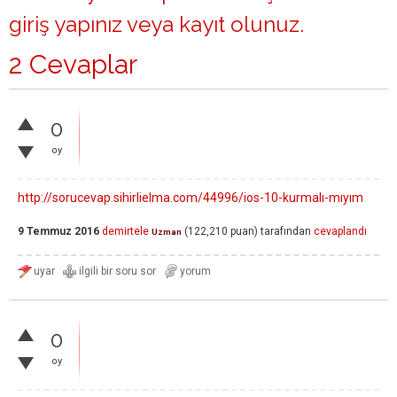
giriş yapınız
veya
kayıt olunuz
.
2 Cevaplar
0
oy
http://sorucevap.sihirlielma.com/44996/ios-10-kurmalı-mıyım
9 Temmuz 2016
demirtele
(
122,210
puan)
tarafından
cevaplandı
Uzman
0
oy