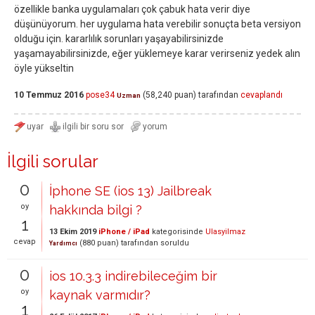
özellikle banka uygulamaları çok çabuk hata verir diye
düşünüyorum. her uygulama hata verebilir sonuçta beta versiyon
olduğu için. kararlılık sorunları yaşayabilirsinizde
yaşamayabilirsinizde, eğer yüklemeye karar verirseniz yedek alın
öyle yükseltin
10 Temmuz 2016
pose34
(
58,240
puan)
tarafından
cevaplandı
Uzman
İlgili sorular
0
İphone SE (ios 13) Jailbreak
oy
hakkında bilgi ?
1
13 Ekim 2019
iPhone / iPad
kategorisinde
Ulasyilmaz
cevap
(
880
puan)
tarafından
soruldu
Yardımcı
0
ios 10.3.3 indirebileceğim bir
oy
kaynak varmıdır?
1