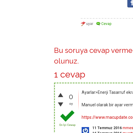
Bu soruya cevap vermek
olunuz
.
1 cevap
Ayarlar>Enerji Tasarruf ekr
0
oy
Manuel olarak bir ayar verme
https://www.macupdate.c
En İyi Cevap
11 Temmuz 2016
mme