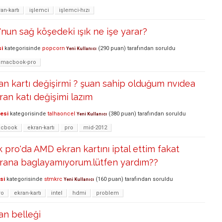
an-kartı
işlemci
işlemci-hızı
un sağ köşedeki ışık ne işe yarar?
si
kategorisinde
popcorn
(
290
puan)
tarafından
soruldu
Yeni Kullanıcı
macbook-pro
n kartı değişirmi ? şuan sahip olduğum nvıdea
an katı değişimi lazım
lesi
kategorisinde
talhaoncel
(
380
puan)
tarafından
soruldu
Yeni Kullanıcı
cbook
ekran-kartı
pro
mid-2012
pro'da AMD ekran kartını iptal ettim fakat
ekrana baglayamıyorum.lütfen yardım??
si
kategorisinde
stmkrc
(
160
puan)
tarafından
soruldu
Yeni Kullanıcı
ro
ekran-kartı
intel
hdmi
problem
n belleği