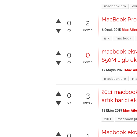
macbook-pro
ekr
MacBook Pro'n
0
2
6 Ocak 2015
Mac Aile
oy
cevap
ışık
macbook
macbook ekra
0
0
650M 1 gb ekr
oy
cevap
12 Mayıs 2020
Mac Ai
macbook-pro
ma
2011 macbook 
0
3
artık harici 
oy
cevap
12 Ekim 2019
Mac Aile
2011
macbook-p
Macbook ekra
0
1