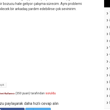
nir bozucu hale geliyor çalışma sürecim. Aynı problemi
lecek bir arkadaş yardım edebilirse çok sevinirim.
ışık
(
350
puan)
tarafından
soruldu
eni Kullanıcı
u paylaşarak daha hızlı cevap alın