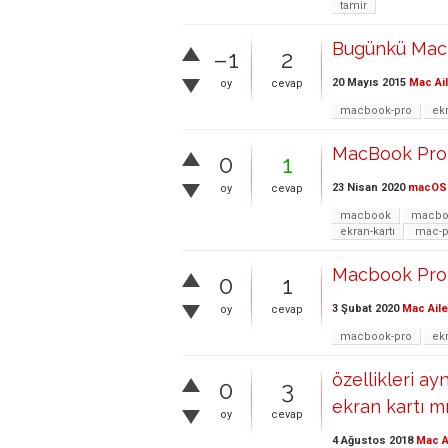
tamir
Bugünkü Macb
–1
2
20 Mayıs 2015
Mac Ai
oy
cevap
macbook-pro
ekr
MacBook Pro '
0
1
23 Nisan 2020
macOS
oy
cevap
macbook
macbo
ekran-kartı
mac-pr
Macbook Pro 2
0
1
3 Şubat 2020
Mac Aile
oy
cevap
macbook-pro
ekr
özellikleri a
0
3
ekran kartı mı
oy
cevap
4 Ağustos 2018
Mac A