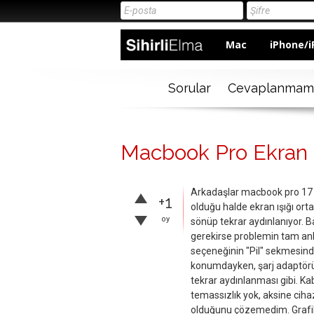
Mac
iPhone/i
Sorular
Cevaplanmam
Macbook Pro Ekran I
Arkadaşlar macbook pro 17 i
+1
olduğu halde ekran ışığı ort
oy
sönüp tekrar aydınlanıyor.
gerekirse problemin tam anla
seçeneğinin "Pil" sekmesinde 
konumdayken, şarj adaptörün
tekrar aydınlanması gibi. Kab
temassızlık yok, aksine cihazı
olduğunu çözemedim. Grafik t