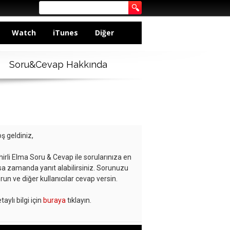
Watch
iTunes
Diğer
Soru&Cevap Hakkında
ş geldiniz,
hirli Elma Soru & Cevap ile sorularınıza en
sa zamanda yanıt alabilirsiniz. Sorunuzu
run ve diğer kullanıcılar cevap versin.
taylı bilgi için
buraya
tıklayın.