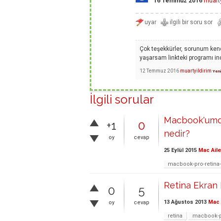
16 Temmuz 2016
muarty
Çok teşekkürler, sorunum kend
yaşarsam linkteki programı in
12 Temmuz 2016
muartyildirim
Yeni
İlgili sorular
Macbook'umda
+1
0
nedir?
oy
cevap
25 Eylül 2015
Mac Aile
macbook-pro-retina
Retina Ekran 
0
5
13 Ağustos 2013
Mac 
oy
cevap
retina
macbook-