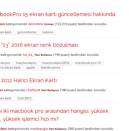
ookPro 15 ekran kartı güncellemesi hakkında
lesi
kategorisinde
demirtele
(
122,210
puan)
tarafından
soruldu
Uzman
an-kartı
güncelleme
radeon
'13'' 2016 ekran renk bozulması
kategorisinde
hu_oz_
(
190
puan)
tarafından
soruldu
Yeni Kullanıcı
ok-pro
macbookpro
macbookpro2016
macbook-pro-13
o-ekran-kartı
apple
teknik-servis
012 Harici Ekran Kartı
si
kategorisinde
chefburk
(
180
puan)
tarafından
soruldu
Yeni Kullanıcı
an-kartı
mid-2012
ynı iki macbook pro arasından hangisi, yüksek
, yüksek işlemci hızı mı?
ilesi
kategorisinde
mertbazgin
(
360
puan)
tarafından
soruldu
Yeni Kullanıcı