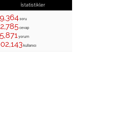
İstatistikler
19,364
soru
22,785
cevap
5,871
yorum
202,143
kullanıcı