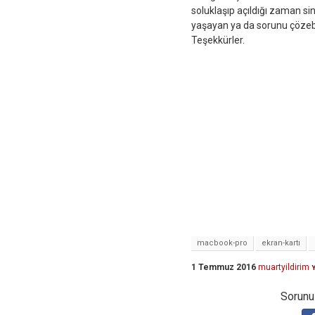
soluklaşıp açıldığı zaman si
yaşayan ya da sorunu çözebi
Teşekkürler.
macbook-pro
ekran-kartı
1 Temmuz 2016
muartyildirim
Y
Sorunuz