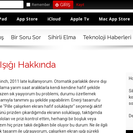
Remember
Kayıt
Pad
App Store
iCloud
Apple Tv
Mac App Store
ış
Bir Soru Sor
Sihirli Elma
Teknoloji Haberleri
şığı Hakkında
Ho
nch, 2011 late kullanıyorum. Otomatik parlaklık devre dışı
alama yarım saat aralıklarla kendi kendine hafif şekilde
Si
 Bazen sık yaşıyorum bu problemi, durumu özetlemek
kı
mıyla tanımını şu şekilde yapabilirim. Enerji tasarrufu
so
"Pille çalışırken ekranı hafif soluklaştır" seçeneği aktif
ü prizden çıkardığımda ekranın soluklaşıp, taktığımda
De
loları ve prizi kontrol ettim, herhangi bir boşluk veya
m hiç prize takılı değilken bile oluyor bu durum. Ne ile ilgili
asarım ile uğraşıyorum, çalışırken ekran ışığı sürekli