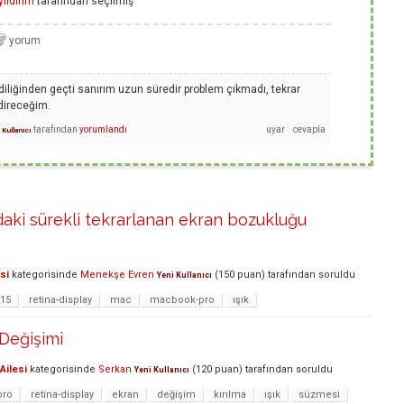
ildirim
tarafından
seçilmiş
iliğinden geçti sanırım uzun süredir problem çıkmadı, tekrar
direceğim.
tarafından
yorumlandı
 Kullanıcı
ki sürekli tekrarlanan ekran bozukluğu
si
kategorisinde
Menekşe Evren
(
150
puan)
tarafından
soruldu
Yeni Kullanıcı
-15
retina-display
mac
macbook-pro
ışık
Değişimi
Ailesi
kategorisinde
Serkan
(
120
puan)
tarafından
soruldu
Yeni Kullanıcı
pro
retina-display
ekran
değişim
kırılma
ışık
süzmesi