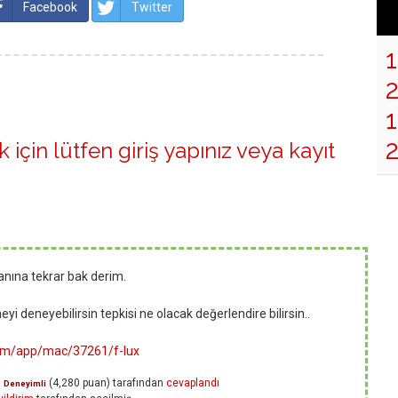
Facebook
Twitter
1
 için lütfen
giriş yapınız
veya
kayıt
anına tekrar bak derim.
yi deneyebilirsin tepkisi ne olacak değerlendire bilirsin..
om/app/mac/37261/f-lux
s
(
4,280
puan)
tarafından
cevaplandı
Deneyimli