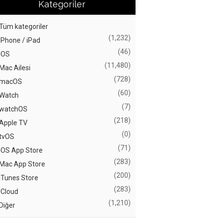
Kategoriler
Tüm kategoriler
(1,232)
iPhone / iPad
(46)
iOS
(11,480)
Mac Ailesi
(728)
macOS
(60)
Watch
(7)
watchOS
(218)
Apple TV
(0)
tvOS
(71)
iOS App Store
(283)
Mac App Store
(200)
iTunes Store
(283)
iCloud
(1,210)
Diğer