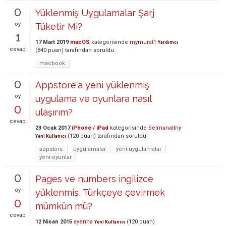
0
Yüklenmiş Uygulamalar Şarj
oy
Tüketir Mi?
1
17 Mart 2019
macOS
kategorisinde
mymurat1
Yardımcı
cevap
(
840
puan)
tarafından
soruldu
macbook
0
Appstore'a yeni yüklenmiş
oy
uygulama ve oyunlara nasıl
0
ulaşırım?
cevap
23 Ocak 2017
iPhone / iPad
kategorisinde
Selmanaltny
(
120
puan)
tarafından
soruldu
Yeni Kullanıcı
appstore
uygulamalar
yeni-uygulamalar
yeni-oyunlar
0
Pages ve numbers ingilizce
oy
yüklenmiş, Türkçeye çevirmek
0
mümkün mü?
cevap
12 Nisan 2015
ayenha
(
120
puan)
Yeni Kullanıcı