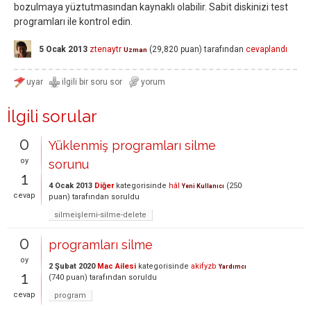
bozulmaya yüztutmasından kaynaklı olabilir. Sabit diskinizi test
programları ile kontrol edin.
5 Ocak 2013
ztenaytr
(
29,820
puan)
tarafından
cevaplandı
Uzman
İlgili sorular
0
Yüklenmiş programları silme
oy
sorunu
1
4 Ocak 2013
Diğer
kategorisinde
hâl
(
250
Yeni Kullanıcı
cevap
puan)
tarafından
soruldu
silmeişlemi-silme-delete
0
programları silme
oy
2 Şubat 2020
Mac Ailesi
kategorisinde
akifyzb
Yardımcı
1
(
740
puan)
tarafından
soruldu
cevap
program