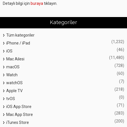
Detaylı bilgi için
buraya
tıklayın.
Kategoriler
Tüm kategoriler
(1,232)
iPhone / iPad
(46)
iOS
(11,480)
Mac Ailesi
(728)
macOS
(60)
Watch
(7)
watchOS
(218)
Apple TV
(0)
tvOS
(71)
iOS App Store
(283)
Mac App Store
(200)
iTunes Store