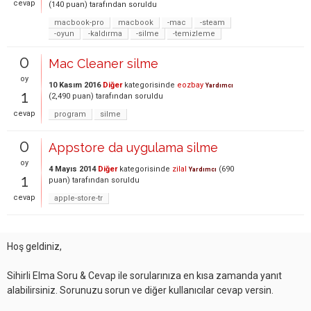
cevap
(
140
puan)
tarafından
soruldu
macbook-pro
macbook
-mac
-steam
-oyun
-kaldırma
-silme
-temizleme
0
Mac Cleaner silme
oy
10 Kasım 2016
Diğer
kategorisinde
eozbay
Yardımcı
1
(
2,490
puan)
tarafından
soruldu
cevap
program
silme
0
Appstore da uygulama silme
oy
4 Mayıs 2014
Diğer
kategorisinde
zilal
(
690
Yardımcı
1
puan)
tarafından
soruldu
cevap
apple-store-tr
Hoş geldiniz,
Sihirli Elma Soru & Cevap ile sorularınıza en kısa zamanda yanıt
alabilirsiniz. Sorunuzu sorun ve diğer kullanıcılar cevap versin.