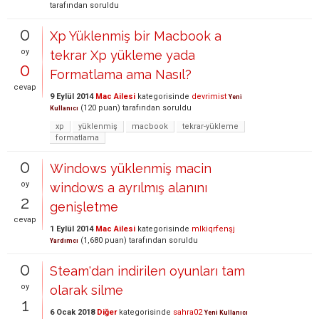
tarafından
soruldu
0
Xp Yüklenmiş bir Macbook a
oy
tekrar Xp yükleme yada
0
Formatlama ama Nasıl?
cevap
9 Eylül 2014
Mac Ailesi
kategorisinde
devrimist
Yeni
(
120
puan)
tarafından
soruldu
Kullanıcı
xp
yüklenmiş
macbook
tekrar-yükleme
formatlama
0
Windows yüklenmiş macin
oy
windows a ayrılmış alanını
2
genişletme
cevap
1 Eylül 2014
Mac Ailesi
kategorisinde
mlkiqrfenşj
(
1,680
puan)
tarafından
soruldu
Yardımcı
0
Steam'dan indirilen oyunları tam
oy
olarak silme
1
6 Ocak 2018
Diğer
kategorisinde
sahra02
Yeni Kullanıcı