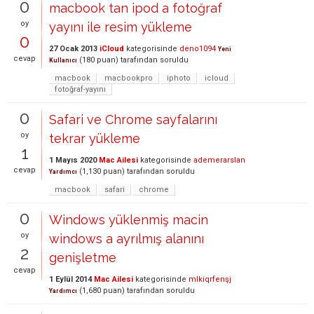
0
macbook tan ipod a fotoğraf
oy
yayını ile resim yükleme
0
27 Ocak 2013
iCloud
kategorisinde
deno1094
Yeni
cevap
(
180
puan)
tarafından
soruldu
Kullanıcı
macbook
macbookpro
iphoto
icloud
fotoğraf-yayını
0
Safari ve Chrome sayfalarını
oy
tekrar yükleme
1
1 Mayıs 2020
Mac Ailesi
kategorisinde
ademerarslan
cevap
(
1,130
puan)
tarafından
soruldu
Yardımcı
macbook
safari
chrome
0
Windows yüklenmiş macin
oy
windows a ayrılmış alanını
2
genişletme
cevap
1 Eylül 2014
Mac Ailesi
kategorisinde
mlkiqrfenşj
(
1,680
puan)
tarafından
soruldu
Yardımcı