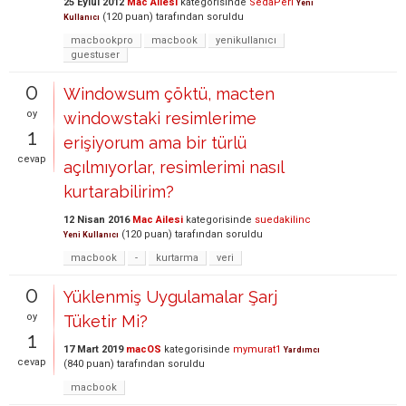
25 Eylül 2012
Mac Ailesi
kategorisinde
SedaPeri
Yeni
(
120
puan)
tarafından
soruldu
Kullanıcı
macbookpro
macbook
yenikullanıcı
guestuser
0
Windowsum çöktü, macten
oy
windowstaki resimlerime
1
erişiyorum ama bir türlü
cevap
açılmıyorlar, resimlerimi nasıl
kurtarabilirim?
12 Nisan 2016
Mac Ailesi
kategorisinde
suedakilinc
(
120
puan)
tarafından
soruldu
Yeni Kullanıcı
macbook
-
kurtarma
veri
0
Yüklenmiş Uygulamalar Şarj
oy
Tüketir Mi?
1
17 Mart 2019
macOS
kategorisinde
mymurat1
Yardımcı
cevap
(
840
puan)
tarafından
soruldu
macbook