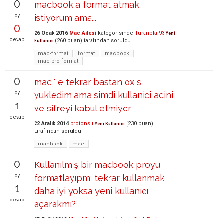
0
macbook a format atmak
oy
istiyorum ama...
0
26 Ocak 2016
Mac Ailesi
kategorisinde
Turanblal93
Yeni
cevap
(
260
puan)
tarafından
soruldu
Kullanıcı
mac-format
format
macbook
mac-pro-format
0
mac ' e tekrar bastan ox s
oy
yukledim ama simdi kullanici adini
1
ve sifreyi kabul etmiyor
cevap
22 Aralık 2014
protonsu
(
230
puan)
Yeni Kullanıcı
tarafından
soruldu
macbook
mac
0
Kullanılmış bir macbook proyu
oy
formatlayıpmı tekrar kullanmak
1
daha iyi yoksa yeni kullanıcı
cevap
açarakmı?