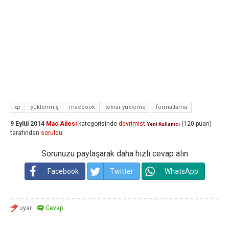
xp
yüklenmiş
macbook
tekrar-yükleme
formatlama
9 Eylül 2014
Mac Ailesi
kategorisinde
devrimist
(
120
puan)
Yeni Kullanıcı
tarafından
soruldu
Sorunuzu paylaşarak daha hızlı cevap alın
Facebook
Twitter
WhatsApp