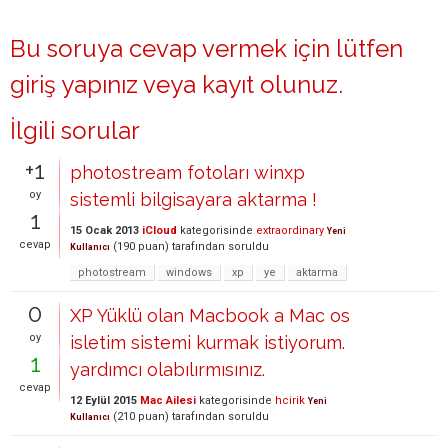
Bu soruya cevap vermek için lütfen
giriş yapınız
veya
kayıt olunuz
.
İlgili sorular
+1
photostream fotoları winxp
oy
sistemli bilgisayara aktarma !
1
15 Ocak 2013
iCloud
kategorisinde
extraordinary
Yeni
cevap
(
190
puan)
tarafından
soruldu
Kullanıcı
photostream
windows
xp
ye
aktarma
0
XP Yüklü olan Macbook a Mac os
oy
isletim sistemi kurmak istiyorum.
1
yardımcı olabılırmısınız.
cevap
12 Eylül 2015
Mac Ailesi
kategorisinde
hcirik
Yeni
(
210
puan)
tarafından
soruldu
Kullanıcı