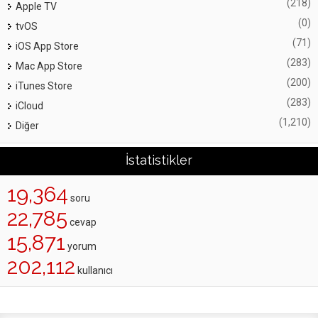
(218)
Apple TV
(0)
tvOS
(71)
iOS App Store
(283)
Mac App Store
(200)
iTunes Store
(283)
iCloud
(1,210)
Diğer
İstatistikler
19,364
soru
22,785
cevap
15,871
yorum
202,112
kullanıcı