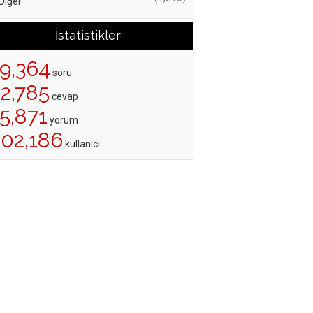
Diğer
İstatistikler
19,364
soru
22,785
cevap
5,871
yorum
202,186
kullanıcı