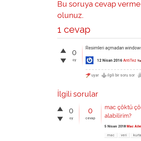
Bu soruya cevap vermek
olunuz
.
1 cevap
Resimleri açmadan windows
0
oy
12 Nisan 2016
AntiTez
Ya
İlgili sorular
mac çöktü çök
0
0
alabilirim?
oy
cevap
5 Nisan 2018
Mac Aile
mac
veri
kurt