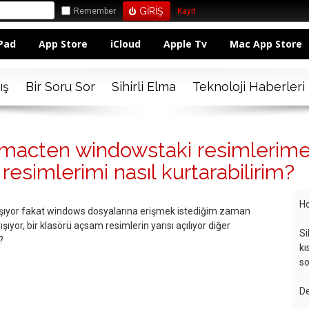
Remember
Kayıt
Pad
App Store
iCloud
Apple Tv
Mac App Store
ış
Bir Soru Sor
Sihirli Elma
Teknoloji Haberleri
acten windowstaki resimlerime
, resimlerimi nasıl kurtarabilirim?
Ho
ışıyor fakat windows dosyalarına erişmek istediğim zaman
şıyor, bir klasörü açsam resimlerin yarısı açılıyor diğer
Si
?
kı
so
De