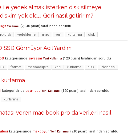
ile yedek almak isterken disk silmeye
diskim yok oldu. Geri nasıl getiririm?
kgit
(
2,040
puan)
tarafından
soruldu
Yardımcı
rd-disk
yedekleme
mac
veri
kurtarma
disk
SSD Görmüyor Acil Yardım
OS
kategorisinde
savassar
(
120
puan)
tarafından
soruldu
Yeni Kullanıcı
zuk
format
macbookpro
veri
kurtarma
dizk
izlencesi
i kurtarma
i
kategorisinde
baymutlu
(
120
puan)
tarafından
soruldu
Yeni Kullanıcı
kurtarma
hatası veren mac book pro da verileri nasıl
ilesi
kategorisinde
makboyun
(
210
puan)
tarafından
soruldu
Yeni Kullanıcı