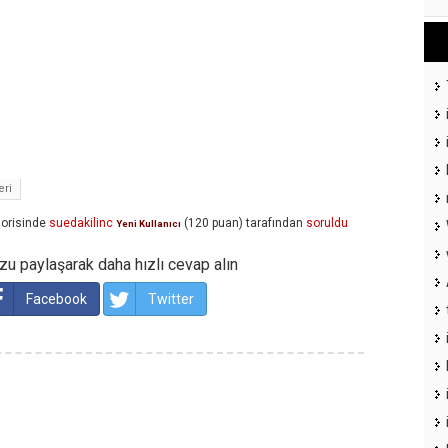
eri
orisinde
suedakilinc
(
120
puan)
tarafından
soruldu
Yeni Kullanıcı
u paylaşarak daha hızlı cevap alın
Facebook
Twitter