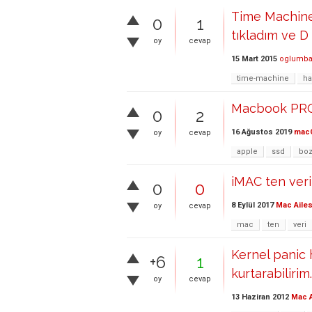
Time Machine 
0
1
tıkladım ve D 
oy
cevap
15 Mart 2015
oglumba
time-machine
ha
Macbook PRO 
0
2
16 Ağustos 2019
mac
oy
cevap
apple
ssd
bo
iMAC ten ver
0
0
8 Eylül 2017
Mac Ailes
oy
cevap
mac
ten
veri
Kernel panic 
+6
1
kurtarabilirim.
oy
cevap
13 Haziran 2012
Mac A