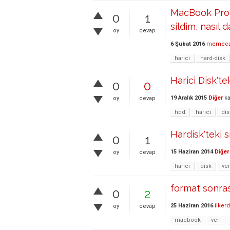
MacBook Pro'd
0
1
sildim, nasıl d
oy
cevap
6 Şubat 2016
memec
harici
hard-disk
Harici Disk'te
0
0
19 Aralık 2015
Diğer
ka
oy
cevap
hdd
harici
dis
Hardisk'teki s
0
1
15 Haziran 2014
Diğer
oy
cevap
harici
disk
ver
format sonras
0
2
25 Haziran 2016
ilker
oy
cevap
macbook
veri