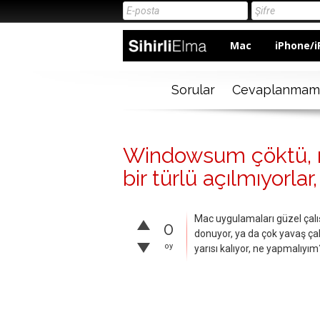
Mac
iPhone/i
Sorular
Cevaplanmam
Windowsum çöktü, m
bir türlü açılmıyorlar
Mac uygulamaları güzel çal
0
donuyor, ya da çok yavaş çalı
oy
yarısı kalıyor, ne yapmalıyım