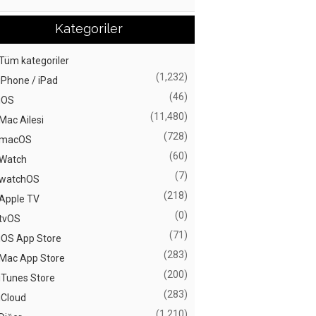
Kategoriler
Tüm kategoriler
(1,232)
iPhone / iPad
(46)
iOS
(11,480)
Mac Ailesi
(728)
macOS
(60)
Watch
(7)
watchOS
(218)
Apple TV
(0)
tvOS
(71)
iOS App Store
(283)
Mac App Store
(200)
iTunes Store
(283)
iCloud
(1,210)