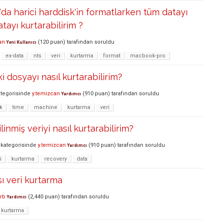
a harici harddisk'in formatlarken tüm datayı
atayı kurtarabilirim ?
an
(
120
puan)
tarafından
soruldu
Yeni Kullanıcı
ex-data
nts
veri
kurtarma
format
macbook-pro
ki dosyayı nasıl kurtarabilirim?
tegorisinde
y.temizcan
(
910
puan)
tarafından
soruldu
Yardımcı
k
time
machine
kurtarma
veri
ilinmiş veriyi nasıl kurtarabilirim?
kategorisinde
y.temizcan
(
910
puan)
tarafından
soruldu
Yardımcı
i
kurtarma
recovery
data
ı veri kurtarma
drb
(
2,440
puan)
tarafından
soruldu
Yardımcı
kurtarma