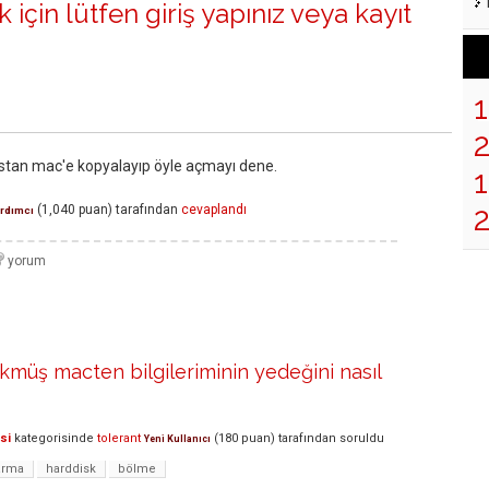
 için lütfen
giriş yapınız
veya
kayıt
tan mac'e kopyalayıp öyle açmayı dene.
1
(
1,040
puan)
tarafından
cevaplandı
rdımcı
müş macten bilgileriminin yedeğini nasıl
si
kategorisinde
tolerant
(
180
puan)
tarafından
soruldu
Yeni Kullanıcı
arma
harddisk
bölme