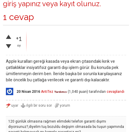
giriş yapınız
veya
kayıt olunuz
.
1 cevap
+1
oy
Apple kuralları gereği kasada veya ekran çıtasındaki kırık ve
çatlaklıklar insiyatifsiz garanti dışı işlem görür. Bu konuda pek
ümitlenmeyin derim ben. İleride başka bir sorunla karşılaşsanız
bile öncelik bu çatlağa verilecek ve garanti dışı kalacaktır.
20 Nisan 2016
AntiTez
(
1,040
puan)
tarafından
cevaplandı
Yardımcı
120 günlük olmasına rağmen elimdeki telefon garanti dışımı
diyorsunuz?,diyelim tuş bozuldu değişim olmasada bu tuşun yapımında