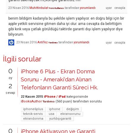
garanti bakmaycak mı,komple garantisiz mi?
23 Nisan 2016
Muhittinbulat
tarafından
yorumlandı
Yeni Kullanıcı
benim bildiğim kadarıyla bu şekilde işlem yapılıyor. en doğru bilgi için bir
apple yetkili servisine gitmen daha iyi olur. ama cevapta da belirttiğim
gibi kırık veya çatlak görüldüğü taktirde garanti dışı işlem yapılıyor diye
biliyorum.
23 Nisan 2016
AntiTez
tarafından
yorumlandı
Yardımcı
İlgili sorular
0
iPhone 6 Plus - Ekran Donma
oy
Sorunu - Ameraki'dan Alınan
2
Telefonların Garanti Süreci Hk.
cevap
22 Kasım 2015
iPhone / iPad
kategorisinde
iBooksAuthor
(
560
puan)
tarafından
soruldu
Yardımcı
iphone6plus
iphone
değişim
teknik-servis
usa
ekransorunu
ekrandonma
yurtdışıgaranti
0
iPhone Aktivasyon ve Garanti