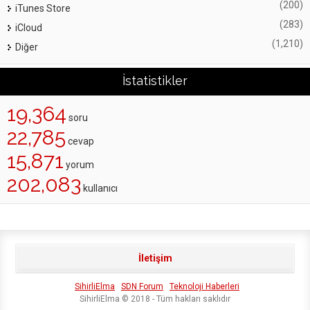
(200)
iTunes Store
(283)
iCloud
(1,210)
Diğer
İstatistikler
19,364
soru
22,785
cevap
15,871
yorum
202,083
kullanıcı
İletişim
SihirliElma
SDN Forum
Teknoloji Haberleri
SihirliElma © 2018 - Tüm hakları saklıdır