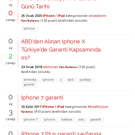
oy
Günü Tarihi
0
25 Ocak 2020
iPhone / iPad
kategorisinde
snowstorm
cevap
(
120
puan)
tarafından
soruldu
Yeni Kullanıcı
iphone
0
ABD'den Alınan Iphone X
oy
Türkiye'de Garanti Kapsamında
2
mı?
cevap
24 Ocak 2018
rahmican
(
150
puan)
Yeni Kullanıcı
tarafından
soruldu
amerika
iphone
x
abd
yurtdışı
garanti
0
İphone 7 garanti
oy
26 Eylül 2017
iPhone / iPad
kategorisinde
MuratSözüer
3
(
410
puan)
tarafından
soruldu
Yardımcı
cevap
iphone-7
iphone
batarya
sarj
garanti
0
iPhone 7 Plus garanti sayfasına