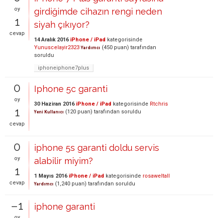
oy
girdiğimde cihazın rengi neden
1
siyah çıkıyor?
cevap
14 Aralık 2016
iPhone / iPad
kategorisinde
Yunuscelayir2323
(
450
puan)
tarafından
Yardımcı
soruldu
iphoneiphone7plus
0
Iphone 5c garanti
oy
30 Haziran 2016
iPhone / iPad
kategorisinde
Rtchris
1
(
120
puan)
tarafından
soruldu
Yeni Kullanıcı
cevap
0
iphone 5s garanti doldu servis
oy
alabilir miyim?
1
1 Mayıs 2016
iPhone / iPad
kategorisinde
rosaweltall
cevap
(
1,240
puan)
tarafından
soruldu
Yardımcı
–1
iphone garanti
oy