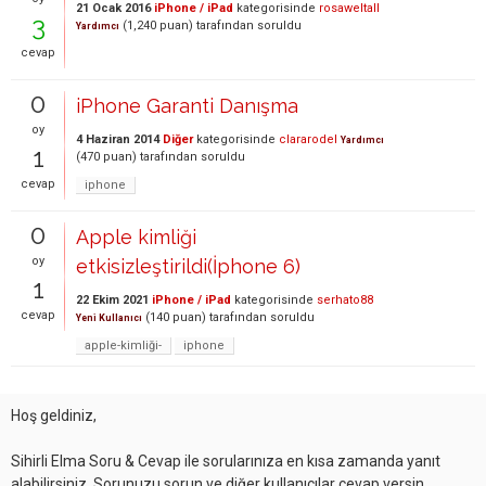
21 Ocak 2016
iPhone / iPad
kategorisinde
rosaweltall
3
(
1,240
puan)
tarafından
soruldu
Yardımcı
cevap
0
iPhone Garanti Danışma
oy
4 Haziran 2014
Diğer
kategorisinde
clararodel
Yardımcı
1
(
470
puan)
tarafından
soruldu
cevap
iphone
0
Apple kimliği
oy
etkisizleştirildi(İphone 6)
1
22 Ekim 2021
iPhone / iPad
kategorisinde
serhato88
cevap
(
140
puan)
tarafından
soruldu
Yeni Kullanıcı
apple-kimliği-
iphone
Hoş geldiniz,
Sihirli Elma Soru & Cevap ile sorularınıza en kısa zamanda yanıt
alabilirsiniz. Sorunuzu sorun ve diğer kullanıcılar cevap versin.